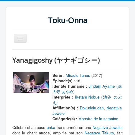
Toku-Onna
Basculer
la
navigation
Accueil
Yanagigoshy (ヤナギゴシー)
Toku-Actrices
Toku-Critiques
Série :
Miracle Tunes
(2017)
Épisode(s) :
18
Séries
Identité humaine :
Jindaiji Ayame (深
大寺 あやめ)
Films
Interprète :
Iketani Nobue (池谷 のぶ
え)
COSAA
Affiliation(s) :
Dokudokudan
,
Negative
Jeweler
Dessins
Catégorie(s) :
Monstre de la semaine
Artiste Asperger
Célèbre chanteuse
enka
transformée en une
Negative Jeweler
dont le chant atroce, amplifié par son
Negative Takuto
, fait