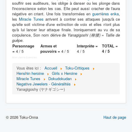
Lexique
souffrir ses auditeurs, les oblige à danser ou les plonge dans
l'inconscience selon les cas. Elle peut aussi cracher de l'aura
Idol senshi Miracle Tunes ! (アイ
négative en criant. Une fois transformées en
guerrières enka
,
les
ドル 戦士 ミラクル ちゅーんず !) =
Miracle Tunes
arrivent à contrer ses attaques jusqu'à ce
qu'elle soit victime d'une extinction de voix et elles n'ont plus
Idoles guerrières Miracle Tunes !
qu'à lui lancer leur attaque finale. Ironiquement au vu de sa
corpulence, Son nom dérive de
Yanagigoshi (柳腰) = Taille de
Série
guêpe
.
Personnage
Armes et
Interprète =
TOTAL =
Personnages
=
4 / 5
pouvoirs =
4 / 5
4 / 5
4 / 5
More Joomla Extensions
Véhicules
Vous êtes ici :
Accueil
Toku-Critiques
Objets
Henshin heroine
Girls x Heroine
Miracle Tunes
Dokudokudan
Lieux
Negative Jewelers - Généralités
Yanagigoshy (ヤナギゴシー)
Épisodes
Chronologie
Références
© 2026 Toku-Onna
Haut de page
Miracle Tunes
Entourage