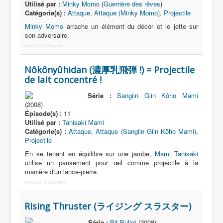
Utilisé par :
Minky Momo
(
Guerrière des rêves
)
Catégorie(s) :
Attaque
,
Attaque (Minky Momo)
,
Projectile
Morpheur
Minky Momo
arrache un élément du décor et le jette sur
son adversaire.
Lecteur
More Joomla Extensions
Item
Nôkônyûhidan (濃厚乳飛弾 !) = Projectile
Accessoire
de lait concentré !
Arme
Série :
Sangiin Giin Kôho Mami
(2008)
Pouvoir
Épisode(s) :
11
Attaque
Utilisé par :
Tanisaki Mami
Catégorie(s) :
Attaque
,
Attaque (Sangiin Giin Kôho Mami)
,
_
Projectile
[]
En se tenant en équilibre sur une jambe,
Mami Tanisaki
_
utilise un pansement pour œil comme projectile à la
manière d'un lance-pierre.
Nom
More Joomla Extensions
Catégorie
Rising Thruster (ライジング スラスター)
Série :
Bit Bullet
(2008)