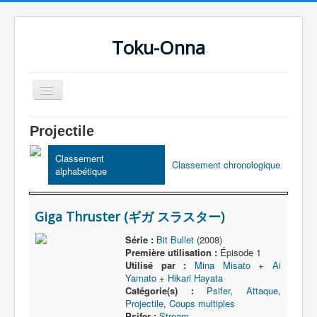
Toku-Onna
Basculer
la
navigation
Accueil
Projectile
Toku-Actrices
Classement
Classement chronologique
alphabétique
Toku-Critiques
Séries
Giga Thruster (ギガ スラスター)
Films
Série :
Bit Bullet
(2008)
COSAA
Première utilisation :
Épisode 1
Utilisé par :
Mina Misato
+
Ai
Dessins
Yamato
+
Hikari Hayata
Catégorie(s) :
Psifer
,
Attaque
,
Artiste Asperger
Projectile
,
Coups multiples
Psifer :
Stream