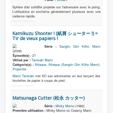
Lexique
Sphère d'air solidifié projetée sur l'adversaire avec le poing.
Série
L'utilisatrice en enchaîne généralement plusieurs avec une
cadence rapide.
Acteur
More Joomla Extensions
Équipe
Kamikuzu Shooter ! (紙屑 シューター !) =
Personnage
Tir de vieux papiers !
Transformation
Série :
Sangiin Giin Kôho Mami
(2008)
Équipement
Épisode(s) :
27
Utilisé par :
Tanisaki Mami
Mecha
Catégorie(s) :
Attaque
,
Attaque (Sangiin Giin Kôho Mami)
,
Projectile
Objet
Mami Tanisaki
met KO ses adversaires en leur lançant des
Lieu
boulettes de papier à coups de pied.
More Joomla Extensions
Épisode
Référence
Matsunaga Cutter (松永 カッター)
Fanservice
Série :
Minky Momo
(1982)
Première utilisation :
Minky Momo vs Creamy Mami
Générique