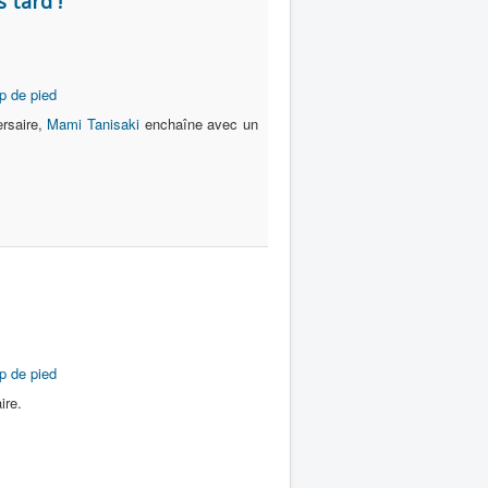
 tard !
p de pied
ersaire,
Mami Tanisaki
enchaîne avec un
p de pied
ire.