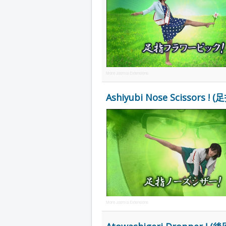
More Joomla Extensions
Ashiyubi Nose Scissors ! 
More Joomla Extensions