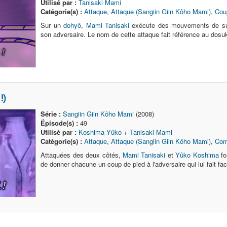
Utilisé par :
Tanisaki Mami
Catégorie(s) :
Attaque
,
Attaque (Sangiin Giin Kôho Mami)
,
Cou
Sur un
dohyô
,
Mami Tanisaki
exécute des mouvements de su
son adversaire. Le nom de cette attaque fait référence au dosu
!)
Série :
Sangiin Giin Kôho Mami
(2008)
Épisode(s) :
49
Utilisé par :
Koshima Yûko
+
Tanisaki Mami
Catégorie(s) :
Attaque
,
Attaque (Sangiin Giin Kôho Mami)
,
Co
Attaquées des deux côtés,
Mami Tanisaki
et
Yûko Koshima
fo
de donner chacune un coup de pied à l'adversaire qui lui fait fac