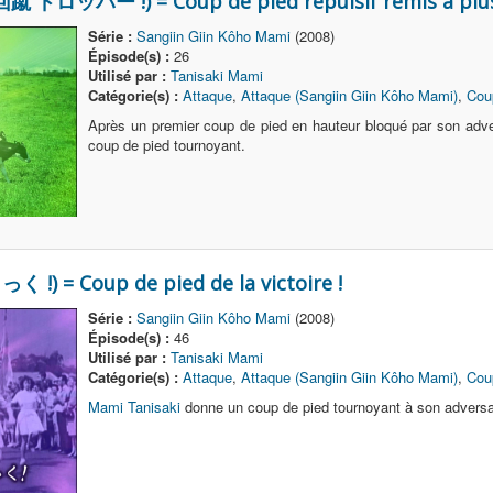
回蹴 ドロッパー !) = Coup de pied répulsif remis à plus
Série :
Sangiin Giin Kôho Mami
(2008)
Épisode(s) :
26
Utilisé par :
Tanisaki Mami
Catégorie(s) :
Attaque
,
Attaque (Sangiin Giin Kôho Mami)
,
Cou
Après un premier coup de pied en hauteur bloqué par son adv
coup de pied tournoyant.
!) = Coup de pied de la victoire !
Série :
Sangiin Giin Kôho Mami
(2008)
Épisode(s) :
46
Utilisé par :
Tanisaki Mami
Catégorie(s) :
Attaque
,
Attaque (Sangiin Giin Kôho Mami)
,
Cou
Mami Tanisaki
donne un coup de pied tournoyant à son adversa