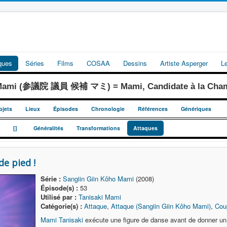
iques
Séries
Films
COSAA
Dessins
Artiste Asperger
L
 Mami (参議院 議員 候補 マミ) = Mami, Candidate à la Chamb
bjets
Lieux
Épisodes
Chronologie
Références
Génériques
_
_
[]
Généralités
Transformations
Attaques
de pied !
Série :
Sangiin Giin Kôho Mami
(2008)
Épisode(s) :
53
Utilisé par :
Tanisaki Mami
Catégorie(s) :
Attaque
,
Attaque (Sangiin Giin Kôho Mami)
,
Cou
Mami Tanisaki
exécute une figure de danse avant de donner un