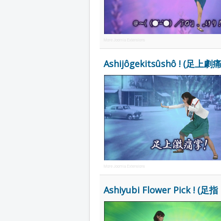
More Joomla Extensions
Ashijôgekitsûshô ! (足上劇痛掌 
More Joomla Extensions
Ashiyubi Flower Pick ! (足指