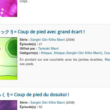
corps.
ク !) = Coup de pied avec grand écart !
Série :
Sangiin Giin Kôho Mami
(2008)
Épisode(s) :
21
Utilisé par :
Tanisaki Mami
Catégorie(s) :
Attaque
,
Attaque (Sangiin Giin Kôho Mami)
,
Cou
En pivotant sur une couchette avec les jambes écartées,
Mam
ses pieds.
!) = Coup de pied du dosukoi !
Série :
Sangiin Giin Kôho Mami
(2008)
Épisode(s) :
52