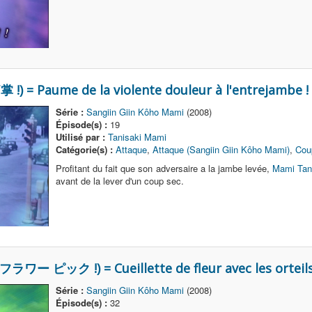
!) = Paume de la violente douleur à l'entrejambe !
Série :
Sangiin Giin Kôho Mami
(2008)
Épisode(s) :
19
Utilisé par :
Tanisaki Mami
Catégorie(s) :
Attaque
,
Attaque (Sangiin Giin Kôho Mami)
,
Cou
Profitant du fait que son adversaire a la jambe levée,
Mami Tan
avant de la lever d'un coup sec.
 フラワー ピック !) = Cueillette de fleur avec les orteils
Série :
Sangiin Giin Kôho Mami
(2008)
Épisode(s) :
32