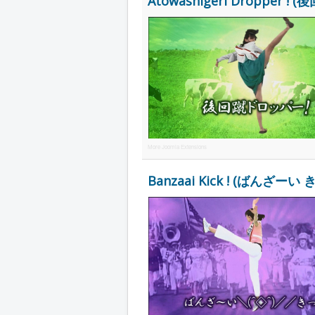
Atowashigeri Dropper ! (後
More Joomla Extensions
Banzaai Kick ! (ばんざーい きっく 