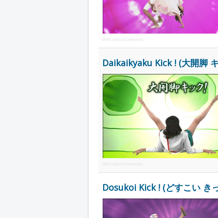
More Joomla Extensions
Daikaikyaku Kick ! (大開脚 キッ
More Joomla Extensions
Dosukoi Kick ! (どすこい きっく 