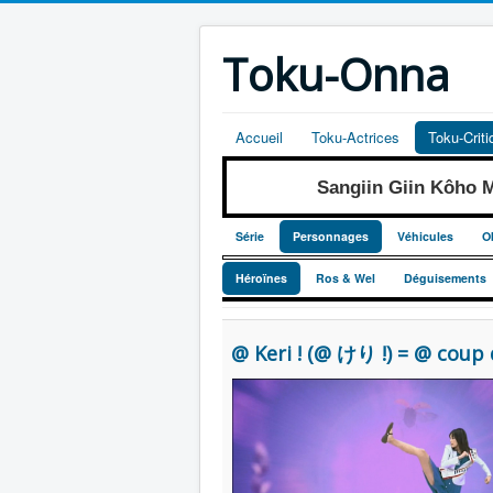
Toku-Onna
Accueil
Toku-Actrices
Toku-Crit
Sangiin Giin Kôho
Série
Personnages
Véhicules
O
Héroïnes
Ros & Wel
Déguisements
@ Keri ! (@ けり !) = @ coup 