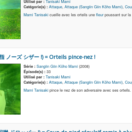
Utilisé par :
Tanisaki Mami
Catégorie(s) :
Attaque
,
Attaque (Sangiin Giin Kôho Mami)
,
Coup
Mami Tanisaki
cueille avec les orteils une
fleur
poussant sur la 
(足指 ノーズ シザー !) = Orteils pince-nez !
Série :
Sangiin Giin Kôho Mami
(2008)
Épisode(s) :
33
Utilisé par :
Tanisaki Mami
Catégorie(s) :
Attaque
,
Attaque (Sangiin Giin Kôho Mami)
,
Coup
Mami Tanisaki
pince le nez de son adversaire avec ses orteils.