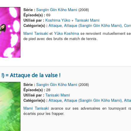
Série :
Sangiin Giin Kôho Mami
(2008)
Épisode(s) :
69
Utilisé par :
Koshima Yûko
+
Tanisaki Mami
Catégorie(s) :
Attaque
,
Attaque (Sangiin Giin Kôho Mami)
,
Co
Mami Tanisaki
et
Yûko Koshima
se renvoient mutuellement se
de pied avec des bruits de match de tennis.
= Attaque de la valse !
Série :
Sangiin Giin Kôho Mami
(2008)
Épisode(s) :
28
Utilisé par :
Tanisaki Mami
Catégorie(s) :
Attaque
,
Attaque (Sangiin Giin Kôho Mami)
,
Att
Mami Tanisaki
avance sur ses adversaires en tournoyant r
écartés pour les frapper.