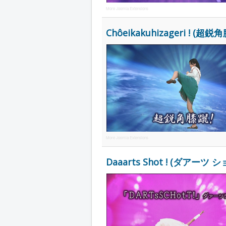
More Joomla Extensions
Chôeikakuhizageri ! (超鋭角膝
More Joomla Extensions
Daaarts Shot ! (ダアーツ シ