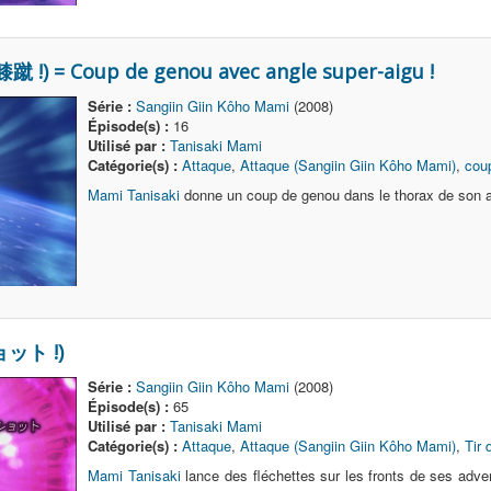
蹴 !) = Coup de genou avec angle super-aigu !
Série :
Sangiin Giin Kôho Mami
(2008)
Épisode(s) :
16
Utilisé par :
Tanisaki Mami
Catégorie(s) :
Attaque
,
Attaque (Sangiin Giin Kôho Mami)
,
cou
Mami Tanisaki
donne un coup de genou dans le thorax de son a
ョット !)
Série :
Sangiin Giin Kôho Mami
(2008)
Épisode(s) :
65
Utilisé par :
Tanisaki Mami
Catégorie(s) :
Attaque
,
Attaque (Sangiin Giin Kôho Mami)
,
Tir 
Mami Tanisaki
lance des fléchettes sur les fronts de ses adve