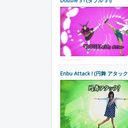
Double S ! (ダブル S !)
More Joomla Extensions
Enbu Attack ! (円舞 アタック !) 