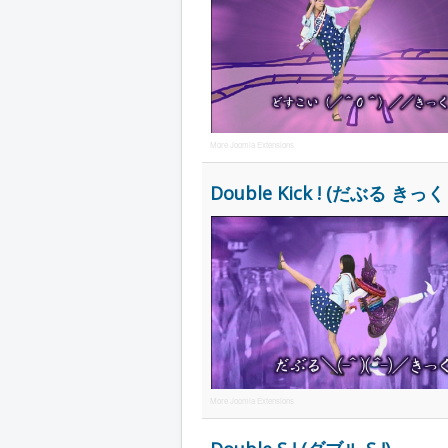
More Joomla Extensions
Double Kick ! (だぶる きっく 
More Joomla Extensions