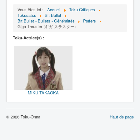
Lexique
Vous êtes ici :
Accueil
Toku-Critiques
Bit Bullet (ビット バレット)
Tokusatsu
Bit Bullet
Bit Bullet - Bullets - Généralités
Psifers
Giga Thruster (ギガ スラスター)
Série
Toku-Actrice(s) :
Personnages
Objets
Lieux
Épisodes
Chronologie
MIKU TAKAOKA
Références
Fanservice
Bullets
© 2026 Toku-Onna
Haut de page
XOR Corporation
Entourage