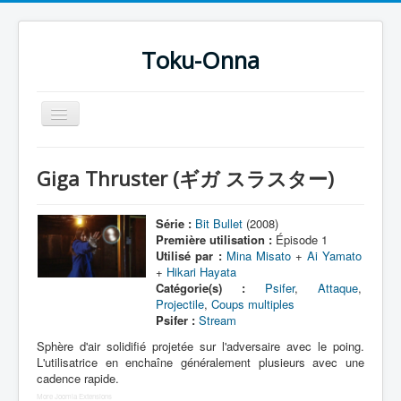
Toku-Onna
Basculer
la
navigation
Accueil
Giga Thruster (ギガ スラスター)
Toku-Actrices
Toku-Critiques
Série :
Bit Bullet
(2008)
Première utilisation :
Épisode 1
Séries
Utilisé par :
Mina Misato
+
Ai Yamato
+
Hikari Hayata
Films
Catégorie(s) :
Psifer
,
Attaque
,
Projectile
,
Coups multiples
COSAA
Psifer :
Stream
Dessins
Sphère d'air solidifié projetée sur l'adversaire avec le poing.
L'utilisatrice en enchaîne généralement plusieurs avec une
Artiste Asperger
cadence rapide.
More Joomla Extensions