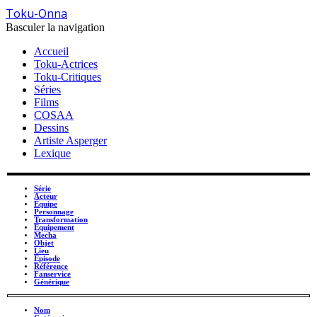
Toku-Onna
Basculer la navigation
Accueil
Toku-Actrices
Toku-Critiques
Séries
Films
COSAA
Dessins
Artiste Asperger
Lexique
Série
Acteur
Équipe
Personnage
Transformation
Équipement
Mecha
Objet
Lieu
Épisode
Référence
Fanservice
Générique
Nom