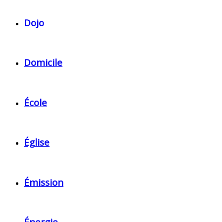
Dojo
Domicile
École
Église
Émission
Énergie