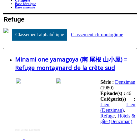
Catégorie
Base héroïque
Base ennemie
Refuge
Classement alphabétique
Classement chronologique
Minami one yamagoya (南 尾根 山小屋) =
Refuge montagnard de la crête sud
Série :
Denziman
(1980)
Épisode(s) :
46
Catégorie(s) :
Lieu
,
Lieu
(Denziman)
,
Refuge
,
Hôtels &
gîte (Denziman)
More Joomla Extensions