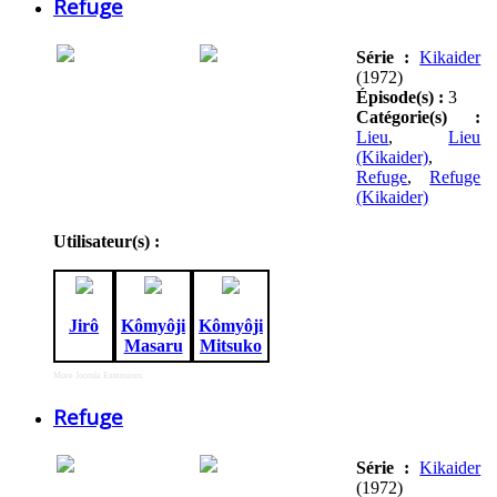
Refuge
Série :
Kikaider
(1972)
Épisode(s) :
3
Catégorie(s) :
Lieu
,
Lieu
(Kikaider)
,
Refuge
,
Refuge
(Kikaider)
Utilisateur(s) :
Jirô
Kômyôji
Kômyôji
Masaru
Mitsuko
More Joomla Extensions
Refuge
Série :
Kikaider
(1972)