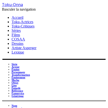
Toku-Onna
Basculer la navigation
Accueil
Toku-Actrices
Toku-Critiques
Séries
Films
COSAA
Dessins
Artiste Asperger
Lexique
Série
Acteur
Équipe
Personnage
Transformation
Équipement
Mecha
Objet
Lieu
Épisode
Référence
Fanservice
Générique
Nom