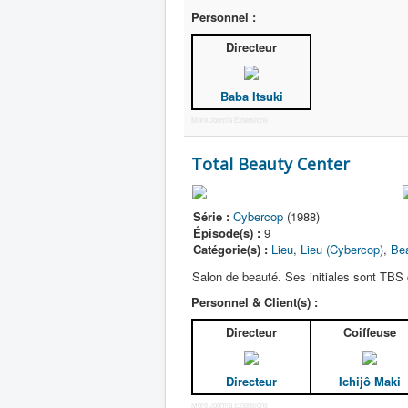
Personnel :
Directeur
Baba Itsuki
More Joomla Extensions
Total Beauty Center
Série :
Cybercop
(1988)
Épisode(s) :
9
Catégorie(s) :
Lieu
,
Lieu (Cybercop)
,
Be
Salon de beauté. Ses initiales sont TB
Personnel & Client(s) :
Directeur
Coiffeuse
Directeur
Ichijô Maki
More Joomla Extensions