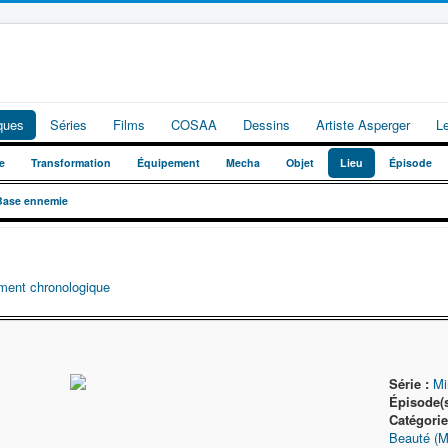
iques
Séries
Films
COSAA
Dessins
Artiste Asperger
L
e
Transformation
Équipement
Mecha
Objet
Lieu
Épisode
Base ennemie
ment chronologique
Série :
Mi
Épisode(s
Catégorie
Beauté (M