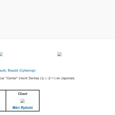
auté
,
Beauté (Cybercop)
S car "Center" s'écrit Sentaa (センター) en Japonais.
Client
Môri Ryôichi