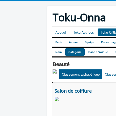
Toku-Onna
Accueil
Toku-Actrices
Toku-Crit
Série
Acteur
Équipe
Personnag
Nom
Catégorie
Base héroïque
Beauté
Classement alphabétique
Classe
Salon de coiffure