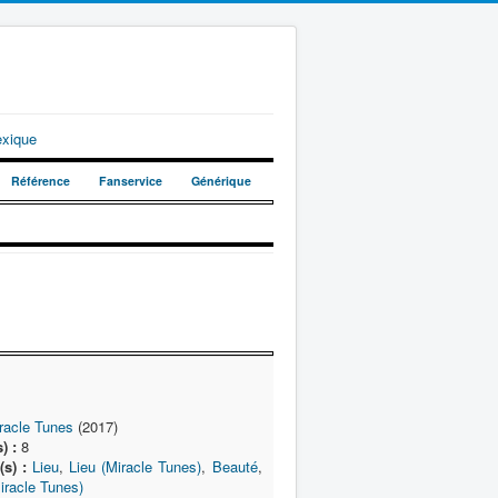
exique
Référence
Fanservice
Générique
racle Tunes
(2017)
) :
8
(s) :
Lieu
,
Lieu (Miracle Tunes)
,
Beauté
,
iracle Tunes)