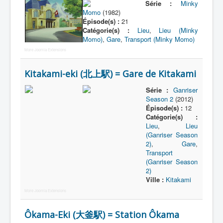
Série :
Minky
Momo
(1982)
Épisode(s) :
21
Catégorie(s) :
Lieu
,
Lieu (Minky
Momo)
,
Gare
,
Transport (Minky Momo)
More Joomla Extensions
Kitakami-eki (北上駅) = Gare de Kitakami
Série :
Ganriser
Season 2
(2012)
Épisode(s) :
12
Catégorie(s) :
Lieu
,
Lieu
(Ganriser Season
2)
,
Gare
,
Transport
(Ganriser Season
2)
Ville :
Kitakami
More Joomla Extensions
Ôkama-Eki (大釜駅) = Station Ôkama