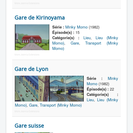
More Joomla Extensions
Gare de Kirinoyama
Série :
Minky Momo
(1982)
Épisode(s) :
15
Catégorie(s) :
Lieu
,
Lieu (Minky
Momo)
,
Gare
,
Transport (Minky
Momo)
More Joomla Extensions
Gare de Lyon
Série :
Minky
Momo
(1982)
Épisode(s) :
22
Catégorie(s) :
Lieu
,
Lieu (Minky
Momo)
,
Gare
,
Transport (Minky Momo)
More Joomla Extensions
Gare suisse