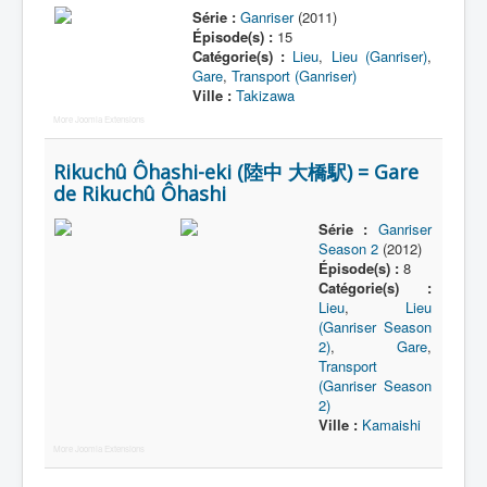
Série :
Ganriser
(2011)
Épisode(s) :
15
Catégorie(s) :
Lieu
,
Lieu (Ganriser)
,
Gare
,
Transport (Ganriser)
Ville :
Takizawa
More Joomla Extensions
Rikuchû Ôhashi-eki (陸中 大橋駅) = Gare
de Rikuchû Ôhashi
Série :
Ganriser
Season 2
(2012)
Épisode(s) :
8
Catégorie(s) :
Lieu
,
Lieu
(Ganriser Season
2)
,
Gare
,
Transport
(Ganriser Season
2)
Ville :
Kamaishi
More Joomla Extensions