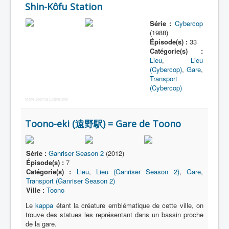
Shin-Kôfu Station
Série :
Cybercop
(1988)
Épisode(s) :
33
Catégorie(s) :
Lieu
,
Lieu
(Cybercop)
,
Gare
,
Transport
(Cybercop)
More Joomla Extensions
Toono-eki (遠野駅) = Gare de Toono
Série :
Ganriser Season 2
(2012)
Épisode(s) :
7
Catégorie(s) :
Lieu
,
Lieu (Ganriser Season 2)
,
Gare
,
Transport (Ganriser Season 2)
Ville :
Toono
Le
kappa
étant la créature emblématique de cette ville, on
trouve des statues les représentant dans un bassin proche
de la gare.