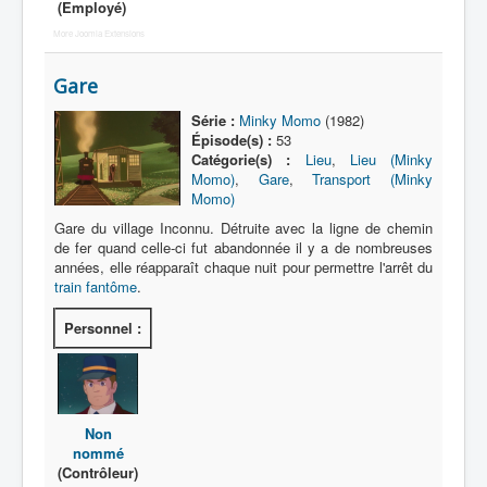
(Employé)
More Joomla Extensions
Nom
Catégorie
Gare
Base héroïque
Série :
Minky Momo
(1982)
Épisode(s) :
53
Base ennemie
Catégorie(s) :
Lieu
,
Lieu (Minky
Momo)
,
Gare
,
Transport (Minky
Momo)
Gare du village Inconnu. Détruite avec la ligne de chemin
de fer quand celle-ci fut abandonnée il y a de nombreuses
années, elle réapparaît chaque nuit pour permettre l'arrêt du
train fantôme
.
Personnel :
Non
nommé
(Contrôleur)