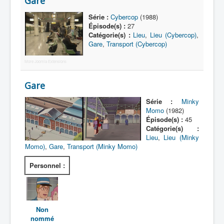
Gare
Lexique
Série :
Cybercop
(1988)
Série
Épisode(s) :
27
Catégorie(s) :
Lieu
,
Lieu (Cybercop)
,
Acteur
Gare
,
Transport (Cybercop)
Équipe
More Joomla Extensions
Personnage
Gare
Transformation
Série :
Minky
Équipement
Momo
(1982)
Épisode(s) :
45
Mecha
Catégorie(s) :
Lieu
,
Lieu (Minky
Objet
Momo)
,
Gare
,
Transport (Minky Momo)
Lieu
Personnel :
Épisode
Référence
Fanservice
Non
nommé
Générique