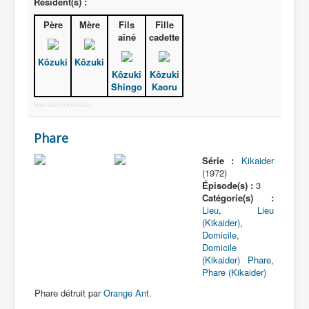
Lexique
Résident(s) :
Père
Mère
Fils
Fille
Série
aîné
cadette
Acteur
Kôzuki
Kôzuki
Kôzuki
Kôzuki
Équipe
Shingo
Kaoru
Personnage
More Joomla Extensions
Transformation
Phare
Équipement
Série :
Kikaider
Mecha
(1972)
Épisode(s) :
3
Objet
Catégorie(s) :
Lieu
,
Lieu
Lieu
(Kikaider)
,
Domicile
,
Épisode
Domicile
(Kikaider)
Phare
,
Référence
Phare (Kikaider)
Fanservice
Phare détruit par
Orange Ant
.
Générique