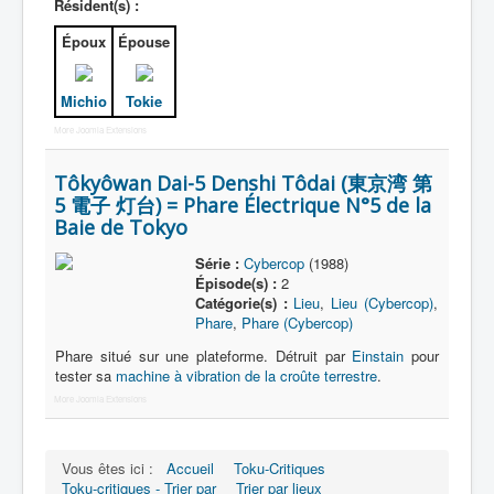
Résident(s) :
Époux
Épouse
Nom
Catégorie
Michio
Tokie
Base héroïque
More Joomla Extensions
Base ennemie
Tôkyôwan Dai-5 Denshi Tôdai (東京湾 第
5 電子 灯台) = Phare Électrique N°5 de la
Baie de Tokyo
Série :
Cybercop
(1988)
Épisode(s) :
2
Catégorie(s) :
Lieu
,
Lieu (Cybercop)
,
Phare
,
Phare (Cybercop)
Phare situé sur une plateforme. Détruit par
Einstain
pour
tester sa
machine à vibration de la croûte terrestre
.
More Joomla Extensions
Vous êtes ici :
Accueil
Toku-Critiques
Toku-critiques - Trier par
Trier par lieux