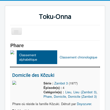
Toku-Onna
Basculer
la
navigation
Accueil
Phare
Toku-Actrices
Classement
Classement chronologique
alphabétique
Toku-Critiques
Séries
Domicile des Kôzuki
Films
Série :
Zambot 3
(1977)
COSAA
Épisode(s) :
4
Catégorie(s) :
Lieu
,
Lieu (Zambot 3)
,
Dessins
Phare
,
Domicile
,
Domicile (Zambot 3)
Artiste Asperger
Phare où réside la famille Kôzuki. Détruit par
Doyozurer
.