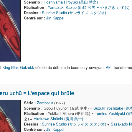
Scénario :
Hoshiyama Hiroyuki (星山 博之)
Réalisation :
Yamazaki Kazuo (山崎 和男 = やまざき かずお)
Dessins :
Sunrise Studio (サンライズ スタジオ)
Centré sur :
Jin Kappei
ué
King Biar
,
Gaizokk
décide de détruire la base en y envoyant
Aki
, transform
eru uchû = L'espace qui brûle
Série :
Zambot 3
(1977)
Scénario :
Gobu Fuyunori (五武 冬史) =
Suzuki Yoshitake (
Réalisation :
Yokitani Minoru (斧谷 稔) =
Tomino Yoshiyuki 
之) =
Hirokawa Shûichi (廣川 集一)
Dessins :
Sunrise Studio (サンライズ スタジオ)
+
Sasakado 
Centré sur :
Jin Kappei