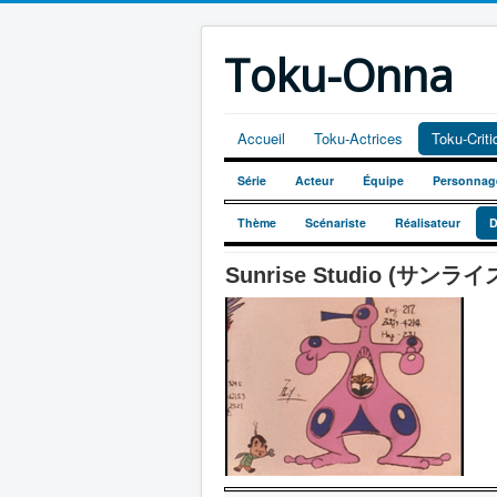
Toku-Onna
Accueil
Toku-Actrices
Toku-Crit
Série
Acteur
Équipe
Personnag
Thème
Scénariste
Réalisateur
D
Sunrise Studio (サンラ