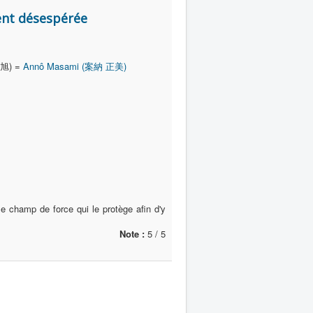
ent désespérée
 旭) =
Annô Masami (案納 正美)
le champ de force qui le protège afin d'y
Note :
5 / 5