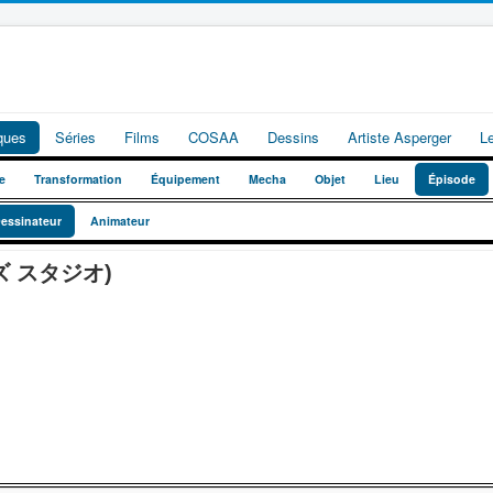
iques
Séries
Films
COSAA
Dessins
Artiste Asperger
L
e
Transformation
Équipement
Mecha
Objet
Lieu
Épisode
essinateur
Animateur
イズ スタジオ)