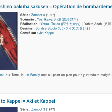
esshino bakuha sakusen = Opération de bombardem
Série :
Zambot 3
(1977)
Scénario :
Yoshikawa Shôji (吉川 惣司)
Réalisation :
Yotsuji Takao (四辻 たかお)
+ Yahiro Asahi (八尋
Dessins :
Sunrise Studio (サンライズ スタジオ)
Centré sur :
Jin Kappei
ock
sur Terre, la
Jin Family
met au point un plan pour s'y introduire malgré 
 to Kappei = Aki et Kappei
Série :
Zambot 3
(1977)