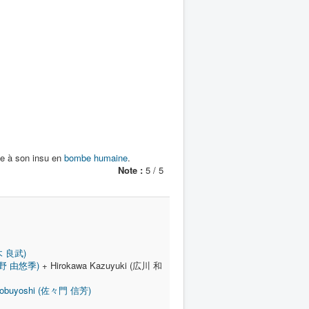
ée à son insu en
bombe humaine
.
Note :
5 / 5
鈴木 良武)
(富野 由悠季)
+ Hirokawa Kazuyuki (広川 和
Nobuyoshi (佐々門 信芳)