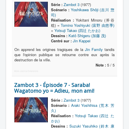
Lexique
Série :
Zambot 3
(1977)
Scénario :
Yoshikawa Shôji (吉川 惣
Série
司)
Réalisation :
Yokitani Minoru (斧谷
Acteur
稔) =
Tomino Yoshiyuki (富野 由悠季)
+
Yotsuji Takao (四辻 たかお)
Équipe
Dessins :
Katô Shigeru (加藤 茂)
Centré sur :
Jin Kappei
Personnage
On apprend les origines tragiques de la
Jin Family
tandis
Transformation
que l'opinion publique se retourne contre eux après la
destruction de la ville.
Équipement
Note :
5 / 5
Mecha
More Joomla Extensions
Objet
Zambot 3 - Épisode 7 - Saraba!
Wagatomo yo = Adieu, mon ami!
Lieu
Épisode
Série :
Zambot 3
(1977)
Scénario :
Araki Yoshihisa (荒木 芳
Référence
久)
Réalisation :
Yotsuji Takao (四辻 た
Fanservice
かお)
Dessins :
Suzuki Yasuhiko (鈴木 康
Générique