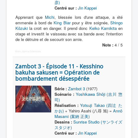
彦)
Centré sur :
Jin Kappei
Thème
Apprenant que
Michi
, blessée lors d'une attaque, a été
emmenée à bord de
King Biar
pour y être soignée,
Shingo
Scénariste
Kôzuki
la croit en danger. Il prend donc
Keiko Kamikita
en
Réalisateur
otage et investit le vaisseau avec sa bande avec l'intention
de le détruire et de secourir son amie.
Dessinateur
Note :
4 / 5
More Joomla Extensions
Animateur
Zambot 3 - Épisode 11 - Kesshino
bakuha sakusen = Opération de
bombardement désespérée
Série :
Zambot 3
(1977)
Scénario :
Yoshikawa Shôji (吉川 惣
司)
Réalisation :
Yotsuji Takao (四辻 た
かお)
+ Yahiro Asahi (八尋 旭) =
Annô
Masami (案納 正美)
Dessins :
Sunrise Studio (サンライズ
スタジオ)
Centré sur :
Jin Kappei