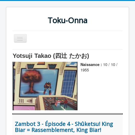
Toku-Onna
Basculer
la
navigation
Accueil
Yotsuji Takao (四辻 たかお)
Toku-Actrices
Naissance :
10 / 10 /
1955
Toku-Critiques
Séries
Films
COSAA
Dessins
Zambot 3 - Épisode 4 - Shûketsu! King
Artiste Asperger
Biar = Rassemblement, King Biar!