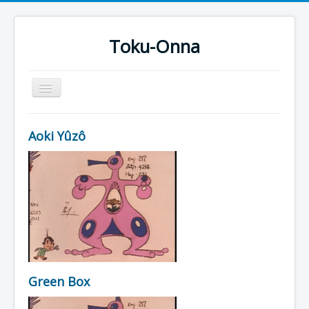
Toku-Onna
Basculer
la
navigation
Accueil
Aoki Yûzô
Toku-Actrices
Toku-Critiques
Séries
Films
COSAA
Dessins
Green Box
Artiste Asperger