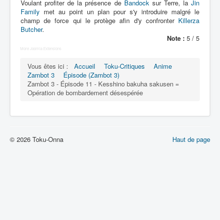
Lexique
Voulant profiter de la présence de
Bandock
sur Terre, la
Jin
Family
met au point un plan pour s'y introduire malgré le
champ de force qui le protège afin d'y confronter
Killerza
Muteki chôjin Zambot 3 (無敵 超人
Butcher
.
ザンボット 3) = Surhomme
Note :
5 / 5
invincible Zambot 3
More Joomla Extensions
Vous êtes ici :
Accueil
Toku-Critiques
Anime
Série
Zambot 3
Épisode (Zambot 3)
Personnages
Zambot 3 - Épisode 11 - Kesshino bakuha sakusen =
Opération de bombardement désespérée
Véhicules
Robots
Objets
© 2026 Toku-Onna
Haut de page
Lieux
Épisodes
Chronologie
Références
Fanservice