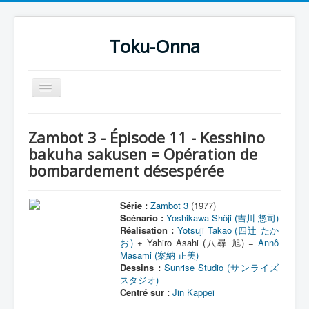
Toku-Onna
Basculer
la
navigation
Accueil
Zambot 3 - Épisode 11 - Kesshino
Toku-Actrices
bakuha sakusen = Opération de
bombardement désespérée
Toku-Critiques
Séries
Série :
Zambot 3
(1977)
Films
Scénario :
Yoshikawa Shôji (吉川 惣司)
Réalisation :
Yotsuji Takao (四辻 たか
COSAA
お)
+ Yahiro Asahi (八尋 旭) =
Annô
Masami (案納 正美)
Dessins
Dessins :
Sunrise Studio (サンライズ
スタジオ)
Artiste Asperger
Centré sur :
Jin Kappei