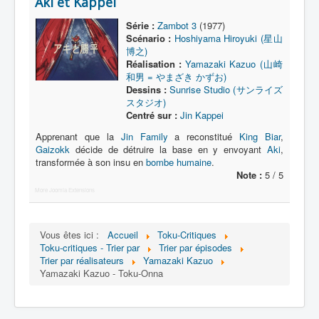
Aki et Kappei
Lexique
Série :
Zambot 3
(1977)
Série
Scénario :
Hoshiyama Hiroyuki (星山
博之)
Acteur
Réalisation :
Yamazaki Kazuo (山崎
和男 = やまざき かずお)
Équipe
Dessins :
Sunrise Studio (サンライズ
Personnage
スタジオ)
Centré sur :
Jin Kappei
Transformation
Apprenant que la
Jin Family
a reconstitué
King Biar
,
Gaizokk
décide de détruire la base en y envoyant
Aki
,
Équipement
transformée à son insu en
bombe humaine
.
Mecha
Note :
5 / 5
More Joomla Extensions
Objet
Lieu
Vous êtes ici :
Accueil
Toku-Critiques
Épisode
Toku-critiques - Trier par
Trier par épisodes
Trier par réalisateurs
Yamazaki Kazuo
Référence
Yamazaki Kazuo - Toku-Onna
Fanservice
Générique