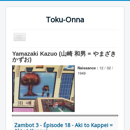
Toku-Onna
Basculer
la
navigation
Accueil
Yamazaki Kazuo (山崎 和男 = やまざき
かずお)
Toku-Actrices
Naissance :
12 / 02 /
Toku-Critiques
1949
Séries
Films
COSAA
Dessins
Artiste Asperger
Zambot 3 - Épisode 18 - Aki to Kappei =