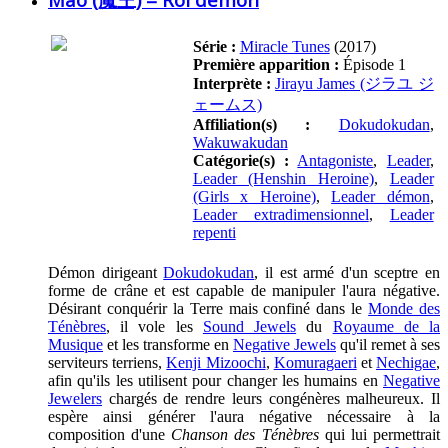
Série :
Miracle Tunes
(2017)
Première apparition :
Épisode 1
Interprète :
Jirayu James (ジラユ ジ
ェームス)
Affiliation(s) :
Dokudokudan
,
Wakuwakudan
Catégorie(s) :
Antagoniste
,
Leader
,
Leader (Henshin Heroine)
,
Leader
(Girls x Heroine)
,
Leader démon
,
Leader extradimensionnel
,
Leader
repenti
Démon dirigeant
Dokudokudan
, il est armé d'un sceptre en
forme de crâne et est capable de manipuler l'aura négative.
Désirant conquérir la Terre mais confiné dans le
Monde des
Ténèbres
, il vole les
Sound Jewels
du
Royaume de la
Musique
et les transforme en
Negative Jewels
qu'il remet à ses
serviteurs terriens,
Kenji Mizoochi
,
Komuragaeri
et
Nechigae
,
afin qu'ils les utilisent pour changer les humains en
Negative
Jewelers
chargés de rendre leurs congénères malheureux. Il
espère ainsi générer l'aura négative nécessaire à la
composition d'une
Chanson des Ténèbres
qui lui permettrait