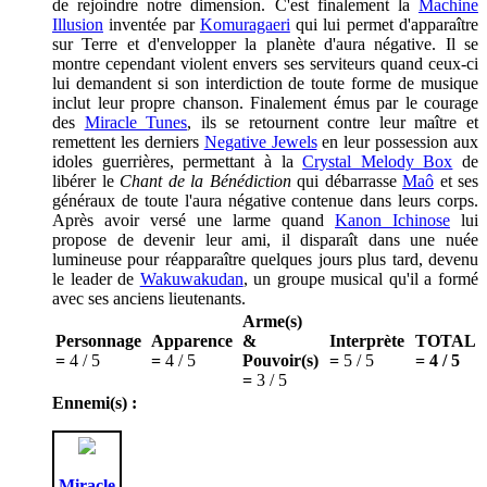
de rejoindre notre dimension. C'est finalement la
Machine
Illusion
inventée par
Komuragaeri
qui lui permet d'apparaître
sur Terre et d'envelopper la planète d'aura négative. Il se
montre cependant violent envers ses serviteurs quand ceux-ci
lui demandent si son interdiction de toute forme de musique
inclut leur propre chanson. Finalement émus par le courage
des
Miracle Tunes
, ils se retournent contre leur maître et
remettent les derniers
Negative Jewels
en leur possession aux
idoles guerrières, permettant à la
Crystal Melody Box
de
libérer le
Chant de la Bénédiction
qui débarrasse
Maô
et ses
généraux de toute l'aura négative contenue dans leurs corps.
Après avoir versé une larme quand
Kanon Ichinose
lui
propose de devenir leur ami, il disparaît dans une nuée
lumineuse pour réapparaître quelques jours plus tard, devenu
le leader de
Wakuwakudan
, un groupe musical qu'il a formé
avec ses anciens lieutenants.
Arme(s)
Personnage
Apparence
&
Interprète
TOTAL
=
4 / 5
=
4 / 5
Pouvoir(s)
=
5 / 5
= 4 / 5
=
3 / 5
Ennemi(s) :
Miracle