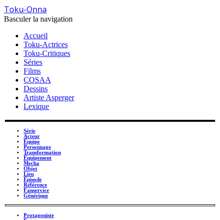
Toku-Onna
Basculer la navigation
Accueil
Toku-Actrices
Toku-Critiques
Séries
Films
COSAA
Dessins
Artiste Asperger
Lexique
Série
Acteur
Équipe
Personnage
Transformation
Équipement
Mecha
Objet
Lieu
Épisode
Référence
Fanservice
Générique
Protagoniste