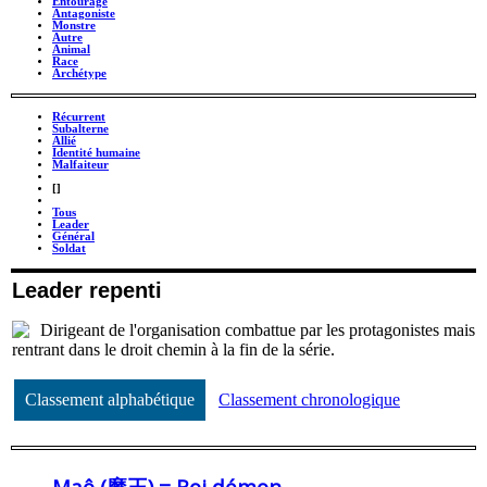
Entourage
Antagoniste
Monstre
Autre
Animal
Race
Archétype
Récurrent
Subalterne
Allié
Identité humaine
Malfaiteur
_
[]
_
Tous
Leader
Général
Soldat
Leader repenti
Dirigeant de l'organisation combattue par les protagonistes mais
rentrant dans le droit chemin à la fin de la série.
Classement alphabétique
Classement chronologique
Maô (魔王) = Roi démon