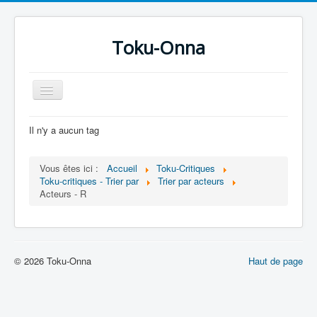
Toku-Onna
Basculer
la
navigation
Accueil
Il n'y a aucun tag
Toku-Actrices
Vous êtes ici :
Accueil
Toku-Critiques
Toku-Critiques
Toku-critiques - Trier par
Trier par acteurs
Acteurs - R
Séries
Films
COSAA
© 2026 Toku-Onna
Haut de page
Dessins
Artiste Asperger