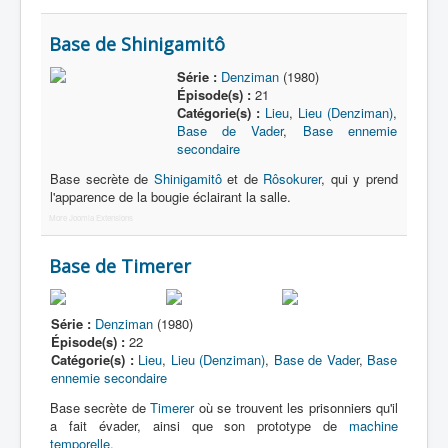
Base de Shinigamitô
Série :
Denziman
(1980)
Épisode(s) :
21
Catégorie(s) :
Lieu
,
Lieu (Denziman)
,
Base de Vader
,
Base ennemie
secondaire
Base secrète de
Shinigamitô
et de
Rôsokurer
, qui y prend
l'apparence de la bougie éclairant la salle.
More Joomla Extensions
Base de Timerer
Série :
Denziman
(1980)
Épisode(s) :
22
Catégorie(s) :
Lieu
,
Lieu (Denziman)
,
Base de Vader
,
Base
ennemie secondaire
Base secrète de
Timerer
où se trouvent les prisonniers qu'il
a fait évader, ainsi que son prototype de
machine
temporelle
.