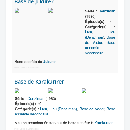
Base de Jukurer
Série :
Denziman
(1980)
Épisode(s) :
14
Catégorie(s) :
Lieu
,
Lieu
(Denziman)
,
Base
de Vader
,
Base
ennemie
secondaire
Base secrète de
Jukurer
.
More Joomla Extensions
Base de Karakurirer
Série :
Denziman
(1980)
Épisode(s) :
49
Catégorie(s) :
Lieu
,
Lieu (Denziman)
,
Base de Vader
,
Base
ennemie secondaire
Maison abandonnée servant de base secrète à
Karakurirer
.
More Joomla Extensions