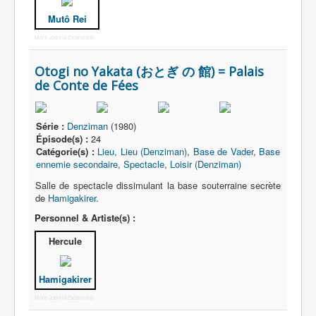
Mutô Rei
More Joomla Extensions
Otogi no Yakata (おとぎ の 館) = Palais
de Conte de Fées
Série :
Denziman
(1980)
Épisode(s) :
24
Catégorie(s) :
Lieu
,
Lieu (Denziman)
,
Base de Vader
,
Base
ennemie secondaire
,
Spectacle
,
Loisir (Denziman)
Salle de spectacle dissimulant la base souterraine secrète
de
Hamigakirer
.
Personnel & Artiste(s) :
Hercule
Hamigakirer
More Joomla Extensions