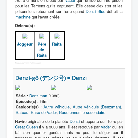
Autre dimension créée par
Vader
qui l'utilise comme prison
pour les Terriens qu'ils capturent. Elle cesse d'exister et les
prisonniers retournent sur Terre quand
Denzi Blue
détruit la
machine
qui l'avait créée.
Détenu(s) :
Joggeur
Père
Raita
de
Raita
More Joomla Extensions
Denzi-gô (デンジ号) = Denzi
Série :
Denziman
(1980)
Épisode(s) :
Film
Catégorie(s) :
Autre véhicule
,
Autre véhicule (Denziman)
,
Bateau
,
Base de Vader
,
Base ennemie secondaire
Navire originaire de la planète
Denzi
et apporté sur Terre par
Great Queen
il y a 3000 ans. Il est retrouvé par
Vader
qui en
fait son quartier général mais ne peut le diriger car il
n'accepte que des pilotes de sa planète d'origine. Il est