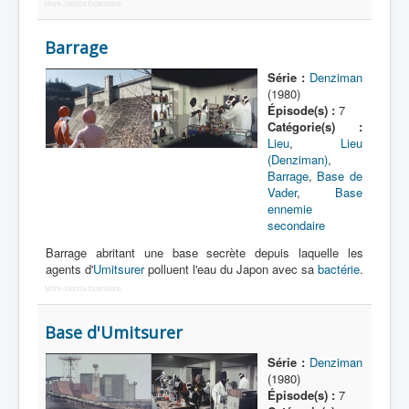
Lexique
More Joomla Extensions
Denshi sentai Denziman (電子 戦
Barrage
隊 デンジマン) = Escadron
électronique Denziman
Série :
Denziman
(1980)
Épisode(s) :
7
Série
Catégorie(s) :
Lieu
,
Lieu
Personnages
(Denziman)
,
Barrage
,
Base de
Mechas
Vader
,
Base
ennemie
Objets
secondaire
Lieux
Barrage abritant une base secrète depuis laquelle les
agents d'
Umitsurer
polluent l'eau du Japon avec sa
bactérie
.
Épisodes
More Joomla Extensions
Chronologie
Base d'Umitsurer
Références
Série :
Denziman
Fanservice
(1980)
Épisode(s) :
7
Tous