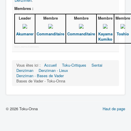
Denzimen
.
Membres :
Leader
Membre
Membre
Membre
Membre
Akumarer
Commanditaire
Commanditaire
Kayama
Toshio
Kumiko
More Joomla Extensions
Vous êtes ici :
Accueil
Toku-Critiques
Sentai
Denziman
Denziman - Lieux
Denziman - Bases de Vader
Bases de Vader - Toku-Onna
© 2026 Toku-Onna
Haut de page