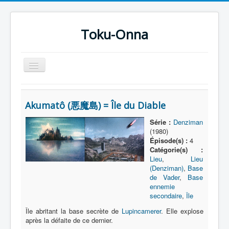
Toku-Onna
Basculer
la
navigation
Accueil
Akumatô (悪魔島) = Île du Diable
Toku-Actrices
Série :
Denziman
Toku-Critiques
(1980)
Épisode(s) :
4
Séries
Catégorie(s) :
Lieu
,
Lieu
Films
(Denziman)
,
Base
COSAA
de Vader
,
Base
ennemie
Dessins
secondaire
,
Île
Île abritant la base secrète de
Lupincamerer
. Elle explose
Artiste Asperger
après la défaite de ce dernier.