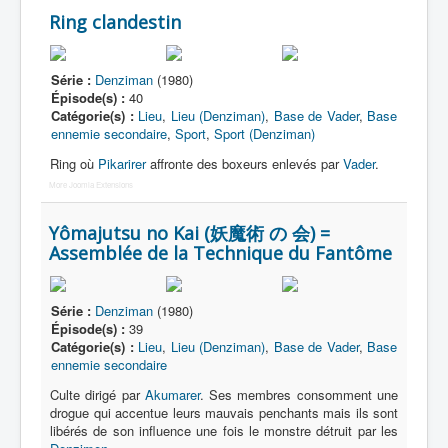
Ring clandestin
Série :
Denziman
(1980)
Épisode(s) :
40
Catégorie(s) :
Lieu
,
Lieu (Denziman)
,
Base de Vader
,
Base
ennemie secondaire
,
Sport
,
Sport (Denziman)
Ring où
Pikarirer
affronte des boxeurs enlevés par
Vader
.
More Joomla Extensions
Yômajutsu no Kai (妖魔術 の 会) =
Assemblée de la Technique du Fantôme
Série :
Denziman
(1980)
Épisode(s) :
39
Catégorie(s) :
Lieu
,
Lieu (Denziman)
,
Base de Vader
,
Base
ennemie secondaire
Culte dirigé par
Akumarer
. Ses membres consomment une
drogue qui accentue leurs mauvais penchants mais ils sont
libérés de son influence une fois le monstre détruit par les