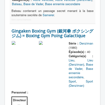
Bateau
,
Base de Vader
,
Base ennemie secondaire
Bateau contenant un passage secret menant à la base
souterraine secrète de
Samerer
.
More Joomla Extensions
Gingaken Boxing Gym (銀河拳 ボクシング
ジム) = Boxing Gym Poing Galactique
Série :
Denziman
(1980)
Épisode(s) :
40
Catégorie(s) :
Lieu
,
Lieu
(Denziman)
,
Base
de Vader
,
Base
ennemie
secondaire
,
Sport
,
Sport
(Denziman)
Personnel :
Directeur