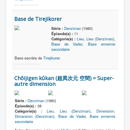
More Joomla Extensions
Base de Tirejikorer
Série :
Denziman
(1980)
Épisode(s) :
11
Catégorie(s) :
Lieu
,
Lieu (Denziman)
,
Base de Vader
,
Base ennemie
secondaire
Base secrète de
Tirejikorer
.
More Joomla Extensions
Chôijigen kûkan (超異次元 空間) = Super-
autre dimension
Série :
Denziman
(1980)
Épisode(s) :
38
Catégorie(s) :
Lieu
,
Lieu (Denziman)
,
Dimension
,
Dimension (Denziman)
,
Base de Vader
,
Base ennemie
secondaire