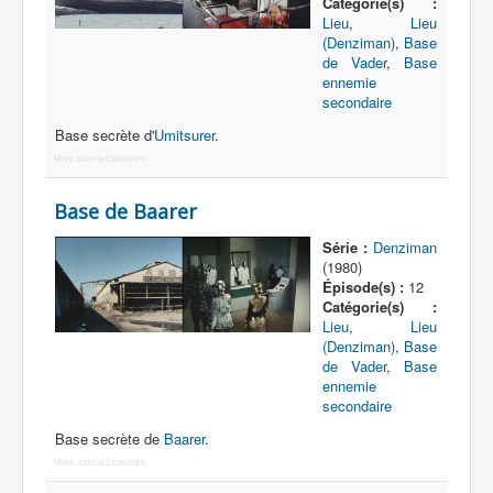
Catégorie(s) :
Lieu
,
Lieu
Récurrents
(Denziman)
,
Base
de Vader
,
Base
Armée
ennemie
secondaire
Bases
Base secrète d'
Umitsurer
.
Beauté
More Joomla Extensions
Boutiques
Base de Baarer
Culture
Série :
Denziman
Dimensions
(1980)
Épisode(s) :
12
Domiciles
Catégorie(s) :
Lieu
,
Lieu
Écoles
(Denziman)
,
Base
de Vader
,
Base
Émissions
ennemie
secondaire
Hôpitaux
Base secrète de
Baarer
.
Hôtels
More Joomla Extensions
Loisirs