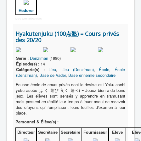
Hedorer
More Joomla Extensions
Hyakutenjuku (100点塾) = Cours privés
des 20/20
Série :
Denziman
(1980)
Épisode(s) :
14
Catégorie(s) :
Lieu
,
Lieu (Denziman)
,
École
,
École
(Denziman)
,
Base de Vader
,
Base ennemie secondaire
Fausse école de cours privés dont la devise est Yoku asobi
yoku asobe (よく 遊び 良く 遊べ) = Jouez bien à de bons
jeux. Les élèves sont sensés y apprendre en s'amusant
mais passent en réalité leur temps à jouer avant de recevoir
des crayons qui remplissent leurs feuilles d'examen à leur
place.
Personnel & Élève(s) :
Directeur
Secrétaire
Secrétaire
Fournisseur
Élève
Élèv