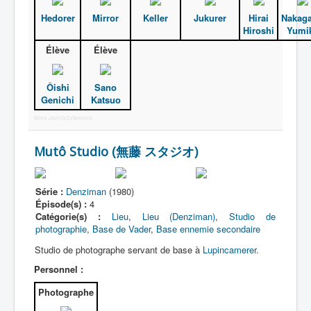
Hedorer
Mirror
Keller
Jukurer
Hirai
Nakag
Hiroshi
Yumi
Élève
Élève
Ôishi
Sano
Genichi
Katsuo
More Joomla Extensions
Mutô Studio (無藤 スタジオ)
Série :
Denziman
(1980)
Épisode(s) :
4
Catégorie(s) :
Lieu
,
Lieu (Denziman)
,
Studio de
photographie
,
Base de Vader
,
Base ennemie secondaire
Studio de photographe servant de base à
Lupincamerer
.
Personnel :
Photographe