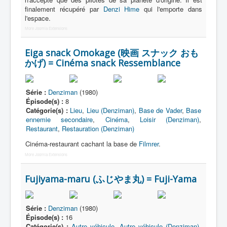
finalement récupéré par
Denzi Hime
qui l'emporte dans
l'espace.
More Joomla Extensions
Eiga snack Omokage (映画 スナック おも
かげ) = Cinéma snack Ressemblance
Série :
Denziman
(1980)
Épisode(s) :
8
Catégorie(s) :
Lieu
,
Lieu (Denziman)
,
Base de Vader
,
Base
ennemie secondaire
,
Cinéma
,
Loisir (Denziman)
,
Restaurant
,
Restauration (Denziman)
Cinéma-restaurant cachant la base de
Filmrer
.
More Joomla Extensions
Fujiyama-maru (ふじやま丸) = Fuji-Yama
Série :
Denziman
(1980)
Épisode(s) :
16
Catégorie(s) :
Autre véhicule
,
Autre véhicule (Denziman)
,