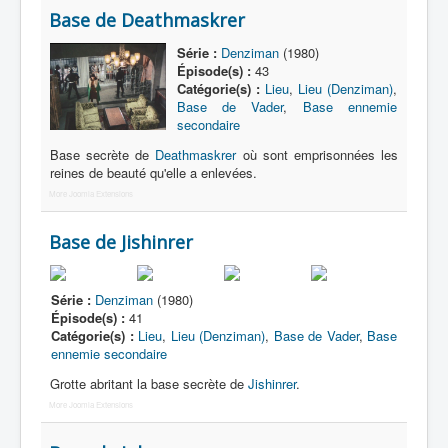
Base de Deathmaskrer
Planètes
Série :
Denziman
(1980)
Police
Épisode(s) :
43
Catégorie(s) :
Lieu
,
Lieu (Denziman)
,
Restauration
Base de Vader
,
Base ennemie
secondaire
Science
Base secrète de
Deathmaskrer
où sont emprisonnées les
Sport
reines de beauté qu'elle a enlevées.
Tombes
More Joomla Extensions
Base de Jishinrer
Série :
Denziman
(1980)
Épisode(s) :
41
Catégorie(s) :
Lieu
,
Lieu (Denziman)
,
Base de Vader
,
Base
ennemie secondaire
Grotte abritant la base secrète de
Jishinrer
.
More Joomla Extensions