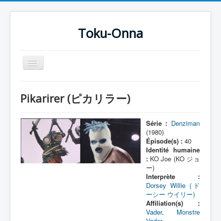
Toku-Onna
Basculer
la
navigation
Accueil
Pikarirer (ピカリラー)
Toku-Actrices
Toku-Critiques
Série :
Denziman
(1980)
Séries
Épisode(s) :
40
Identité humaine
Films
:
KO Joe (KO ジョ
ー)
COSAA
Interprète :
Dorsey Willie (ド
Dessins
ーシー ウイリー)
Affiliation(s) :
Artiste Asperger
Vader
,
Monstre
Vader