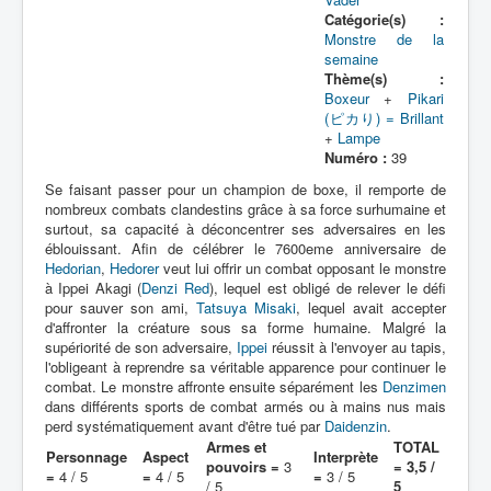
Lexique
Catégorie(s) :
Monstre de la
Denshi sentai Denziman (電子 戦
semaine
隊 デンジマン) = Escadron
Thème(s) :
électronique Denziman
Boxeur
+
Pikari
(ピカり) = Brillant
+
Lampe
Série
Numéro :
39
Personnages
Se faisant passer pour un champion de boxe, il remporte de
nombreux combats clandestins grâce à sa force surhumaine et
Mechas
surtout, sa capacité à déconcentrer ses adversaires en les
éblouissant. Afin de célébrer le 7600eme anniversaire de
Objets
Hedorian
,
Hedorer
veut lui offrir un combat opposant le monstre
à Ippei Akagi (
Denzi Red
), lequel est obligé de relever le défi
Lieux
pour sauver son ami,
Tatsuya Misaki
, lequel avait accepter
d'affronter la créature sous sa forme humaine. Malgré la
Épisodes
supériorité de son adversaire,
Ippei
réussit à l'envoyer au tapis,
l'obligeant à reprendre sa véritable apparence pour continuer le
Chronologie
combat. Le monstre affronte ensuite séparément les
Denzimen
dans différents sports de combat armés ou à mains nus mais
Références
perd systématiquement avant d'être tué par
Daidenzin
.
Fanservice
Armes et
TOTAL
Personnage
Aspect
Interprète
pouvoirs =
3
= 3,5 /
=
4 / 5
=
4 / 5
=
3 / 5
/ 5
5
Denzimen