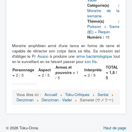
Lexique
Catégorie(s) :
Monstre de la
Denshi sentai Denziman (電子 戦
semaine
隊 デンジマン) = Escadron
Thème(s) :
électronique Denziman
Poisson
+
Same
(鮫) = Requin
Numéro :
15
Série
Monstre amphibien armé d'une lance en forme de rame et
Personnages
capable de rétracter son corps dans sa tête. Sa mission est
d'obliger le Pr
Asano
à produire une
arme bactériologique
tout
Mechas
en le surveillant en se faisant passer pour
son fils
.
Armes et
TOTAL
Personnage
Aspect
Interprète
Objets
pouvoirs =
1
≈ 1,8 /
=
2 / 5
=
2 / 5
=
2 / 5
/ 5
5
Lieux
More Joomla Extensions
Épisodes
Vous êtes ici :
Accueil
Toku-Critiques
Sentai
Denziman
Denziman - Vader
Samerer (サメラー)
Chronologie
Références
Fanservice
© 2026 Toku-Onna
Haut de page
Denzimen