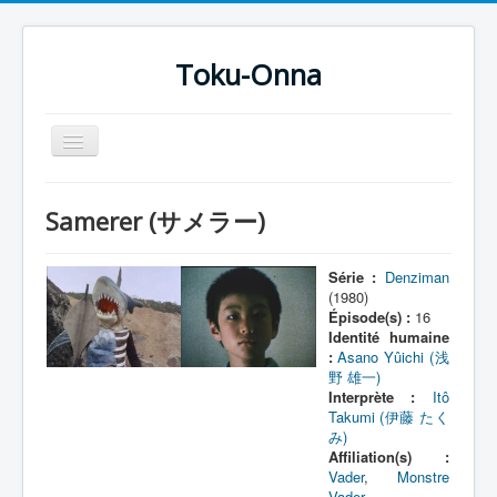
Toku-Onna
Basculer
la
navigation
Accueil
Samerer (サメラー)
Toku-Actrices
Toku-Critiques
Série :
Denziman
(1980)
Séries
Épisode(s) :
16
Identité humaine
Films
:
Asano Yûichi (浅
野 雄一)
COSAA
Interprète :
Itô
Takumi (伊藤 たく
Dessins
み)
Affiliation(s) :
Artiste Asperger
Vader
,
Monstre
Vader