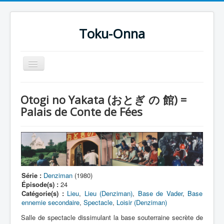
Toku-Onna
Basculer
la
navigation
Accueil
Otogi no Yakata (おとぎ の 館) =
Toku-Actrices
Palais de Conte de Fées
Toku-Critiques
Séries
Films
COSAA
Série :
Denziman
(1980)
Épisode(s) :
24
Dessins
Catégorie(s) :
Lieu
,
Lieu (Denziman)
,
Base de Vader
,
Base
ennemie secondaire
,
Spectacle
,
Loisir (Denziman)
Artiste Asperger
Salle de spectacle dissimulant la base souterraine secrète de