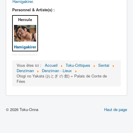
Lexique
Hamigakirer
.
Personnel & Artiste(s) :
Denshi sentai Denziman (電子 戦
隊 デンジマン) = Escadron
Hercule
électronique Denziman
Série
Hamigakirer
Personnages
More Joomla Extensions
Mechas
Vous êtes ici :
Accueil
Toku-Critiques
Sentai
Objets
Denziman
Denziman - Lieux
Otogi no Yakata (おとぎ の 館) = Palais de Conte de
Lieux
Fées
Épisodes
Chronologie
© 2026 Toku-Onna
Haut de page
Références
Fanservice
Tous