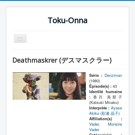
Toku-Onna
Basculer
la
navigation
Accueil
Deathmaskrer (デスマスクラー)
Toku-Actrices
Toku-Critiques
Série :
Denziman
(1980)
Séries
Épisode(s) :
43
Identité humaine
Films
:
香月 美那子
(Katsuki Minako)
COSAA
Interprète :
Ayase
Akiko (彩瀬 晶子)
Dessins
Affiliation(s) :
Vader
,
Monstre
Artiste Asperger
Vader
Catégorie(s) :