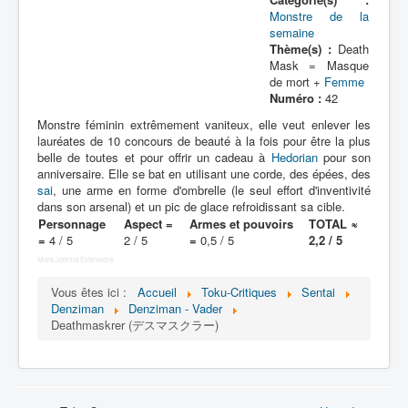
Lexique
Monstre de la
semaine
Denshi sentai Denziman (電子 戦
Thème(s) :
Death
隊 デンジマン) = Escadron
Mask = Masque
électronique Denziman
de mort +
Femme
Numéro :
42
Série
Monstre féminin extrêmement vaniteux, elle veut enlever les
lauréates de 10 concours de beauté à la fois pour être la plus
Personnages
belle de toutes et pour offrir un cadeau à
Hedorian
pour son
anniversaire. Elle se bat en utilisant une corde, des épées, des
Mechas
sai
, une arme en forme d'ombrelle (le seul effort d'inventivité
dans son arsenal) et un pic de glace refroidissant sa cible.
Objets
Personnage
Aspect =
Armes et pouvoirs
TOTAL ≈
=
4 / 5
2 / 5
=
0,5 / 5
2,2 / 5
Lieux
More Joomla Extensions
Épisodes
Vous êtes ici :
Accueil
Toku-Critiques
Sentai
Denziman
Denziman - Vader
Chronologie
Deathmaskrer (デスマスクラー)
Références
Fanservice
Denzimen