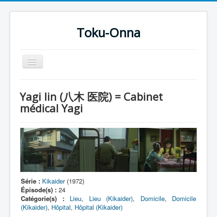
Toku-Onna
Basculer
la
navigation
Accueil
Yagi Iin (八木 医院) = Cabinet
Toku-Actrices
médical Yagi
Toku-Critiques
Séries
Films
COSAA
Série :
Kikaider
(1972)
Dessins
Épisode(s) :
24
Catégorie(s) :
Lieu
,
Lieu (Kikaider)
,
Domicile
,
Domicile
Artiste Asperger
(Kikaider)
,
Hôpital
,
Hôpital (Kikaider)