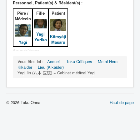
Lexique
Personnel, Patient(s) & Résident(s) :
Père /
Fille
Patient
Jinzô ningen Kikaider (人造 人間
Médecin
キカイダー) = Androïde Kikaider
Yagi
Série
Kômyôji
Yuriko
Yagi
Masaru
Personnages
More Joomla Extensions
Mechas
Vous êtes ici :
Accueil
Toku-Critiques
Metal Hero
Kikaider
Lieu (Kikaider)
Objets
Yagi Iin (八木 医院) = Cabinet médical Yagi
Lieux
Épisodes
Chronologie
© 2026 Toku-Onna
Haut de page
Références
Fanservice
Tous