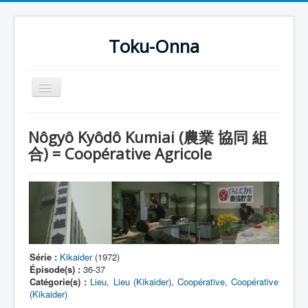
Toku-Onna
Basculer
la
navigation
Accueil
Nôgyô Kyôdô Kumiai (農業 協同 組
Toku-Actrices
合) = Coopérative Agricole
Toku-Critiques
Séries
Films
COSAA
Série :
Kikaider
(1972)
Dessins
Épisode(s) :
36-37
Catégorie(s) :
Lieu
,
Lieu (Kikaider)
,
Coopérative
,
Coopérative
Artiste Asperger
(Kikaider)