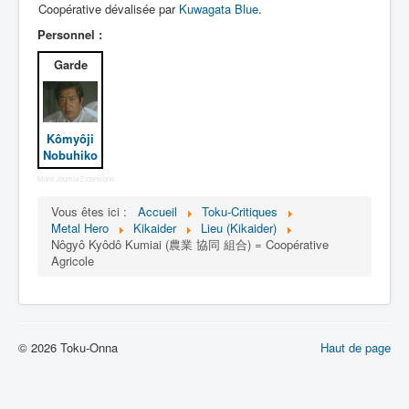
Lexique
Coopérative dévalisée par
Kuwagata Blue
.
Personnel :
Jinzô ningen Kikaider (人造 人間
キカイダー) = Androïde Kikaider
Garde
Série
Personnages
Kômyôji
Nobuhiko
Mechas
More Joomla Extensions
Objets
Vous êtes ici :
Accueil
Toku-Critiques
Metal Hero
Kikaider
Lieu (Kikaider)
Lieux
Nôgyô Kyôdô Kumiai (農業 協同 組合) = Coopérative
Épisodes
Agricole
Chronologie
Références
© 2026 Toku-Onna
Haut de page
Fanservice
Tous