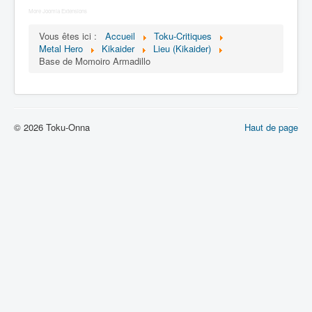
Lexique
More Joomla Extensions
Jinzô ningen Kikaider (人造 人間
Vous êtes ici :
Accueil
Toku-Critiques
キカイダー) = Androïde Kikaider
Metal Hero
Kikaider
Lieu (Kikaider)
Base de Momoiro Armadillo
Série
Personnages
© 2026 Toku-Onna
Haut de page
Mechas
Objets
Lieux
Épisodes
Chronologie
Références
Fanservice
Tous