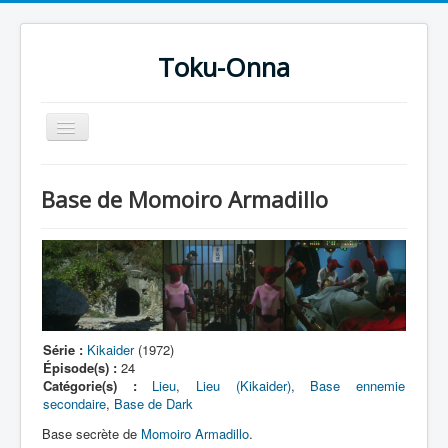
Toku-Onna
Basculer
la
navigation
Accueil
Base de Momoiro Armadillo
Toku-Actrices
Toku-Critiques
Séries
Films
COSAA
Série :
Kikaider
(1972)
Épisode(s) :
24
Dessins
Catégorie(s) :
Lieu
,
Lieu (Kikaider)
,
Base ennemie
secondaire
,
Base de Dark
Artiste Asperger
Base secrète de
Momoiro Armadillo
.