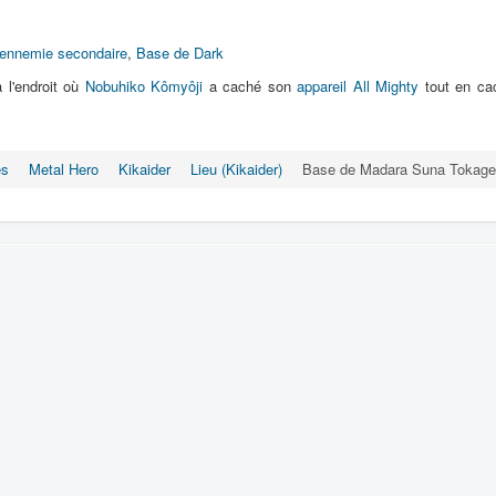
ennemie secondaire
,
Base de Dark
à l'endroit où
Nobuhiko Kômyôji
a caché son
appareil All Mighty
tout en cac
es
Metal Hero
Kikaider
Lieu (Kikaider)
Base de Madara Suna Tokage