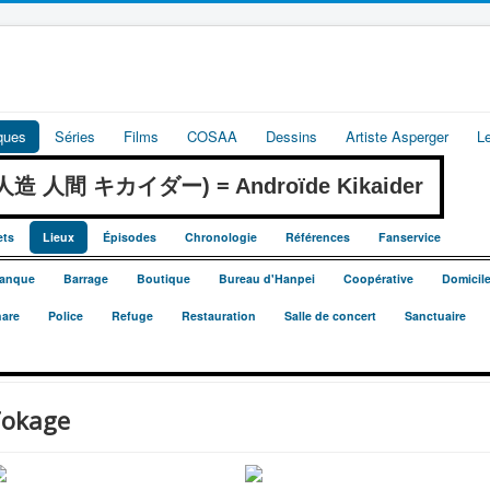
iques
Séries
Films
COSAA
Dessins
Artiste Asperger
L
r (人造 人間 キカイダー) = Androïde Kikaider
ets
Lieux
Épisodes
Chronologie
Références
Fanservice
anque
Barrage
Boutique
Bureau d'Hanpei
Coopérative
Domicil
are
Police
Refuge
Restauration
Salle de concert
Sanctuaire
Tokage