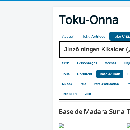
Toku-Onna
Accueil
Toku-Actrices
Toku-Crit
Jinzô ningen Kikaide
Série
Personnages
Mechas
Obj
Tous
Récurrent
Base de Dark
B
Musée
Parc
Parc d'attraction
Ph
Transport
Ville
Base de Madara Suna 