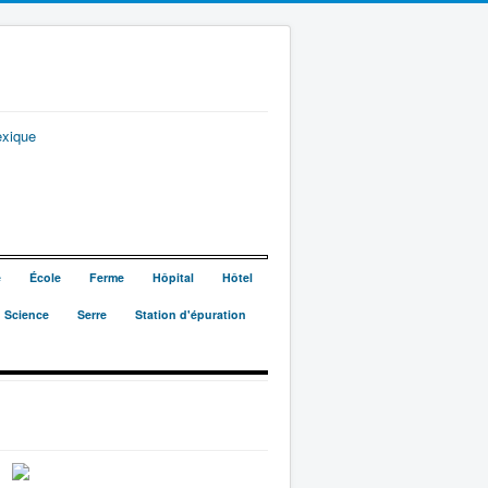
exique
e
École
Ferme
Hôpital
Hôtel
Science
Serre
Station d'épuration