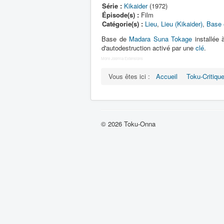
Série :
Kikaider
(1972)
Épisode(s) :
Film
Catégorie(s) :
Lieu
,
Lieu (Kikaider)
,
Base 
Base de
Madara Suna Tokage
installée 
d'autodestruction activé par une
clé
.
More Joomla Extensions
Vous êtes ici :
Accueil
Toku-Critiqu
© 2026 Toku-Onna