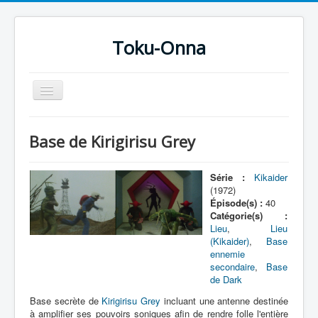
Toku-Onna
Basculer
la
navigation
Accueil
Base de Kirigirisu Grey
Toku-Actrices
Toku-Critiques
Série :
Kikaider
(1972)
Séries
Épisode(s) :
40
Catégorie(s) :
Films
Lieu
,
Lieu
(Kikaider)
,
Base
COSAA
ennemie
secondaire
,
Base
Dessins
de Dark
Artiste Asperger
Base secrète de
Kirigirisu Grey
incluant une antenne destinée
à amplifier ses pouvoirs soniques afin de rendre folle l'entière