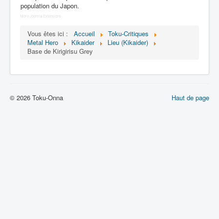
Lexique
population du Japon.
More Joomla Extensions
Jinzô ningen Kikaider (人造 人間
キカイダー) = Androïde Kikaider
Vous êtes ici :
Accueil
Toku-Critiques
Metal Hero
Kikaider
Lieu (Kikaider)
Base de Kirigirisu Grey
Série
Personnages
Mechas
© 2026 Toku-Onna
Haut de page
Objets
Lieux
Épisodes
Chronologie
Références
Fanservice
Tous