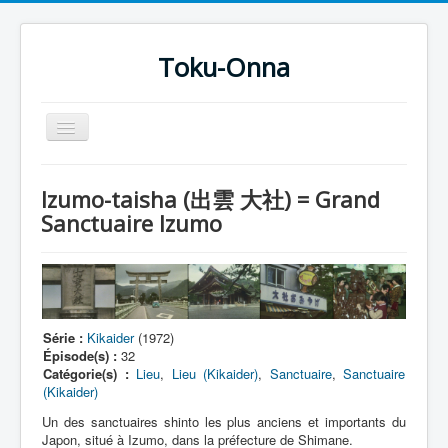
Toku-Onna
Basculer
la
navigation
Accueil
Izumo-taisha (出雲 大社) = Grand
Toku-Actrices
Sanctuaire Izumo
Toku-Critiques
Séries
Films
Série :
Kikaider
(1972)
COSAA
Épisode(s) :
32
Catégorie(s) :
Lieu
,
Lieu (Kikaider)
,
Sanctuaire
,
Sanctuaire
Dessins
(Kikaider)
Artiste Asperger
Un des sanctuaires shinto les plus anciens et importants du
Japon, situé à Izumo, dans la préfecture de Shimane.