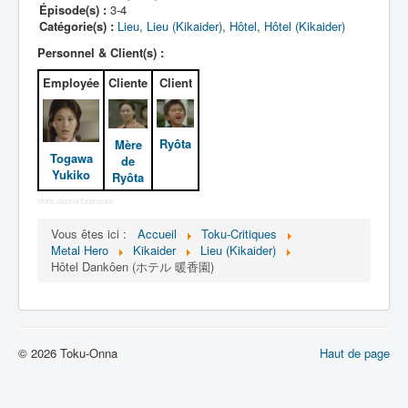
Lexique
Épisode(s) :
3-4
Catégorie(s) :
Lieu
,
Lieu (Kikaider)
,
Hôtel
,
Hôtel (Kikaider)
Jinzô ningen Kikaider (人造 人間
Personnel & Client(s) :
キカイダー) = Androïde Kikaider
Employée
Cliente
Client
Série
Personnages
Ryôta
Mère
Togawa
de
Mechas
Yukiko
Ryôta
Objets
More Joomla Extensions
Lieux
Vous êtes ici :
Accueil
Toku-Critiques
Metal Hero
Kikaider
Lieu (Kikaider)
Épisodes
Hôtel Dankôen (ホテル 暖香園)
Chronologie
Références
© 2026 Toku-Onna
Fanservice
Haut de page
Tous