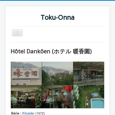
Toku-Onna
Basculer
la
navigation
Accueil
Hôtel Dankôen (ホテル 暖香園)
Toku-Actrices
Toku-Critiques
Séries
Films
COSAA
Dessins
Artiste Asperger
Série :
Kikaider
(1972)