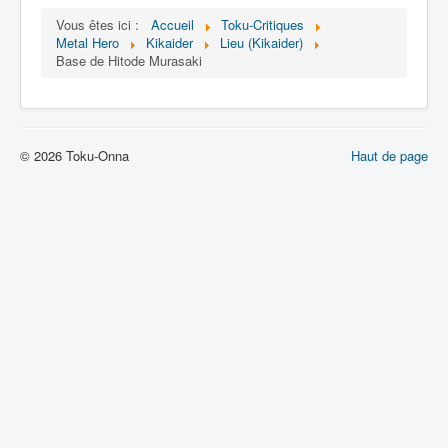
Lexique
Vous êtes ici :
Accueil
Toku-Critiques
Metal Hero
Kikaider
Lieu (Kikaider)
Jinzô ningen Kikaider (人造 人間
Base de Hitode Murasaki
キカイダー) = Androïde Kikaider
Série
Personnages
© 2026 Toku-Onna
Haut de page
Mechas
Objets
Lieux
Épisodes
Chronologie
Références
Fanservice
Tous