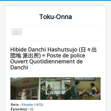
Toku-Onna
Basculer
la
navigation
Accueil
Hibide Danchi Hashutsujo (日々出
Toku-Actrices
団地 派出所) = Poste de police
Ouvert Quotidiennement de
Toku-Critiques
Danchi
Séries
Films
COSAA
Dessins
Artiste Asperger
Série :
Kikaider
(1972)
Épisode(s) :
22