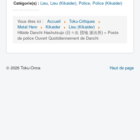
Lexique
Catégorie(s) :
Lieu
,
Lieu (Kikaider)
,
Police
,
Police (Kikaider)
More Joomla Extensions
Jinzô ningen Kikaider (人造 人間
キカイダー) = Androïde Kikaider
Vous êtes ici :
Accueil
Toku-Critiques
Metal Hero
Kikaider
Lieu (Kikaider)
Hibide Danchi Hashutsujo (日々出 団地 派出所) = Poste
Série
de police Ouvert Quotidiennement de Danchi
Personnages
Mechas
© 2026 Toku-Onna
Haut de page
Objets
Lieux
Épisodes
Chronologie
Références
Fanservice
Tous