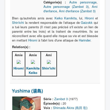
Catégorie(s) :
Autre personnage
,
Autre personnage (Zambot 3)
,
Ami
d'enfance
,
Ami d'enfance (Zambot 3)
Bien qu'autrefois amis avec
Keiko Kamikita
, lui,
Hiromi
et
Shin'ichi
la rendent responsable de l'attaque de
Gaizokk
qui
a tué leurs parents (Il n'est pas précisé s'il existe un lien de
parenté entre les trois) et la traitent de meurtrière. Ils se
réconcilient avec elle quand elle risque sa vie et est blessée
en mettant
Hiromi
à l'abri lors d'une attaque de
Harinder
.
Relation(s) :
Amie
Amie
Ami
Hiromi
Kamikita
Shin'ichi
Keiko
More Joomla Extensions
Yushima (湯島)
Série :
Zambot 3
(1977)
Épisode(s) :
20
Voix :
Shimada Akira (島田 彰)