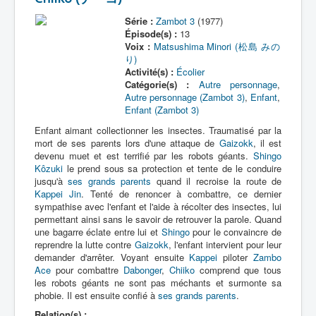
Série :
Zambot 3
(1977)
Épisode(s) :
13
Voix :
Matsushima Minori (松島 みの
り)
Activité(s) :
Écolier
Catégorie(s) :
Autre personnage
,
Autre personnage (Zambot 3)
,
Enfant
,
Enfant (Zambot 3)
Enfant aimant collectionner les insectes. Traumatisé par la
mort de ses parents lors d'une attaque de
Gaizokk
, il est
devenu muet et est terrifié par les robots géants.
Shingo
Kôzuki
le prend sous sa protection et tente de le conduire
jusqu'à
ses grands parents
quand il recroise la route de
Kappei Jin
. Tenté de renoncer à combattre, ce dernier
sympathise avec l'enfant et l'aide à récolter des insectes, lui
permettant ainsi sans le savoir de retrouver la parole. Quand
une bagarre éclate entre lui et
Shingo
pour le convaincre de
reprendre la lutte contre
Gaizokk
, l'enfant intervient pour leur
demander d'arrêter. Voyant ensuite
Kappei
piloter
Zambo
Ace
pour combattre
Dabonger
,
Chiiko
comprend que tous
les robots géants ne sont pas méchants et surmonte sa
phobie. Il est ensuite confié à
ses grands parents
.
Relation(s) :