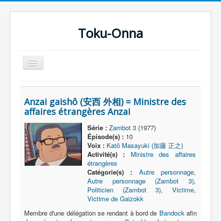
Toku-Onna
Basculer
la
navigation
Accueil
Anzai gaishô (安西 外相) = Ministre des
Toku-Actrices
affaires étrangères Anzai
Toku-Critiques
Série :
Zambot 3
(1977)
Épisode(s) :
10
Séries
Voix :
Katô Masayuki (加藤 正之)
Films
Activité(s) :
Ministre des affaires
étrangères
COSAA
Catégorie(s) :
Autre personnage
,
Autre personnage (Zambot 3)
,
Dessins
Politicien (Zambot 3)
,
Victime
,
Victime de Gaizokk
Artiste Asperger
Membre d'une délégation se rendant à bord de
Bandock
afin