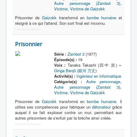
Autre personnage (Zambot 3)
,
Victime
,
Victime de Gaizokk
Prisonnier de
Gaizokk
transformé en
bombe humaine
et
résigné à ce qui l'attend. Son sort final est inconnu.
More Joomla Extensions
Prisonnier
Série :
Zambot 3
(1977)
Épisode(s) :
19
Voix :
Tanaka Takashi (田中 崇) =
Ginga Banjô (銀河 万丈)
Activité(s) :
Ingénieur en informatique
Catégorie(s) :
Autre personnage
,
Autre personnage (Zambot 3)
,
Victime
,
Victime de Gaizokk
Prisonnier de
Gaizokk
transformé en
bombe humaine
. Il
utilise ses compétences pour fabriquer un
détonateur
grâce
auquel il se fait exploser contre un mur, permettant aux
autres prisonniers de s'enfuir par la brèche ainsi créée.
More Joomla Extensions