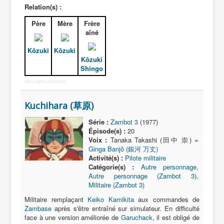
Relation(s) :
Père
Mère
Frère
aîné
Kôzuki
Kôzuki
Kôzuki
Shingo
More Joomla Extensions
Kuchihara (草原)
Série :
Zambot 3
(1977)
Épisode(s) :
20
Voix :
Tanaka Takashi (田中 崇) =
Ginga Banjô (銀河 万丈)
Activité(s) :
Pilote militaire
Catégorie(s) :
Autre personnage
,
Autre personnage (Zambot 3)
,
Militaire (Zambot 3)
Militaire remplaçant
Keiko Kamikita
aux commandes de
Zambase
après s'être entraîné sur simulateur. En difficulté
face à une version améliorée de
Garuchack
, il est obligé de