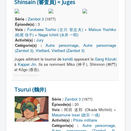
Shinsain (審査員) = Juges
Série :
Zambot 3
(1977)
Épisode(s) :
3
Voix :
Furukawa Toshio (古川 登志夫)
+
Matsuo Yoshiko
(松尾 佳子)
+
Nagai Ichirô (永井 一郎)
Activité(s) :
Jury
Catégorie(s) :
Autre personnage
,
Autre personnage
(Zambot 3)
,
Vieillard
,
Vieillard (Zambot 3)
Juges arbitrant le tournoi de
kendô
opposant le
Gang Kôzuki
à
Kappei Jin
. Ils se nomment Miko (神子), Shinmon (神門)
et Kôgo (香吾).
More Joomla Extensions
Tsurui (鶴井)
Série :
Zambot 3
(1977)
Épisode(s) :
20
Voix :
岡田 道郎 (Okada Michirô) =
Masamune Issei (政宗 一成)
Activité(s) :
Pilote militaire
Catégorie(s) :
Autre personnage
,
Autre personnage (Zambot 3)
,