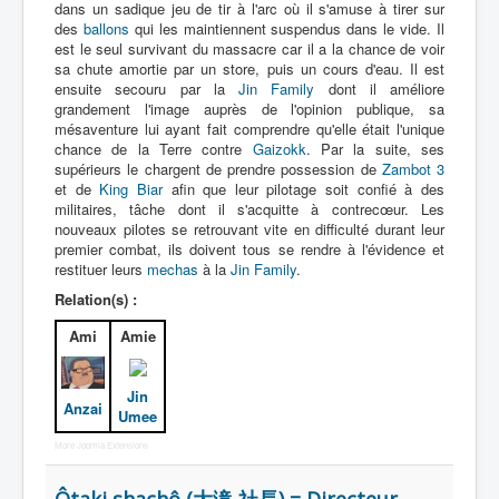
dans un sadique jeu de tir à l'arc où il s'amuse à tirer sur
des
ballons
qui les maintiennent suspendus dans le vide. Il
est le seul survivant du massacre car il a la chance de voir
sa chute amortie par un store, puis un cours d'eau. Il est
ensuite secouru par la
Jin Family
dont il améliore
grandement l'image auprès de l'opinion publique, sa
mésaventure lui ayant fait comprendre qu'elle était l'unique
chance de la Terre contre
Gaizokk
. Par la suite, ses
supérieurs le chargent de prendre possession de
Zambot 3
et de
King Biar
afin que leur pilotage soit confié à des
militaires, tâche dont il s'acquitte à contrecœur. Les
nouveaux pilotes se retrouvant vite en difficulté durant leur
premier combat, ils doivent tous se rendre à l'évidence et
restituer leurs
mechas
à la
Jin Family
.
Relation(s) :
Ami
Amie
Jin
Anzai
Umee
More Joomla Extensions