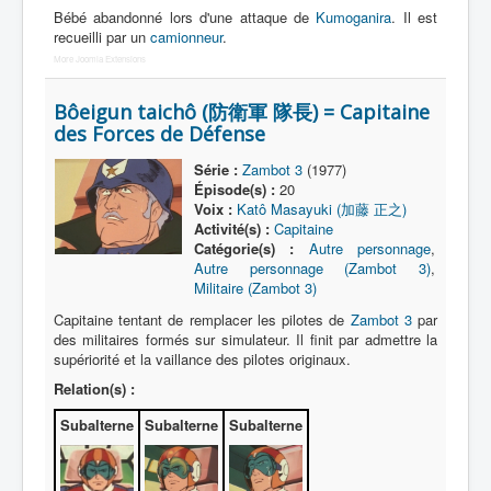
Bébé abandonné lors d'une attaque de
Kumoganira
. Il est
Jin Family
recueilli par un
camionneur
.
More Joomla Extensions
Entourage
Bôeigun taichô (防衛軍 隊長) = Capitaine
Gaizokk
des Forces de Défense
Autres
Série :
Zambot 3
(1977)
_
Épisode(s) :
20
[]
Voix :
Katô Masayuki (加藤 正之)
Activité(s) :
Capitaine
_
Catégorie(s) :
Autre personnage
,
Tous
Autre personnage (Zambot 3)
,
Militaire (Zambot 3)
Ami d'enfance
Capitaine tentant de remplacer les pilotes de
Zambot 3
par
des militaires formés sur simulateur. Il finit par admettre la
Enfant
supériorité et la vaillance des pilotes originaux.
Marin
Relation(s) :
Militaire
Subalterne
Subalterne
Subalterne
Parent
Policier