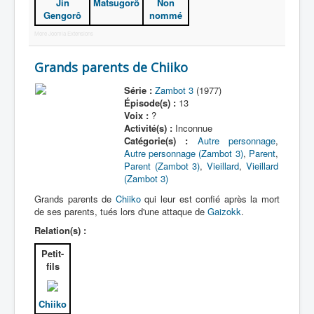
Jin
Matsugorô
Non
Gengorô
nommé
More Joomla Extensions
Grands parents de Chiiko
Série :
Zambot 3
(1977)
Épisode(s) :
13
Voix :
?
Activité(s) :
Inconnue
Catégorie(s) :
Autre personnage
,
Autre personnage (Zambot 3)
,
Parent
,
Parent (Zambot 3)
,
Vieillard
,
Vieillard
(Zambot 3)
Grands parents de
Chiiko
qui leur est confié après la mort
de ses parents, tués lors d'une attaque de
Gaizokk
.
Relation(s) :
Petit-
fils
Chiiko