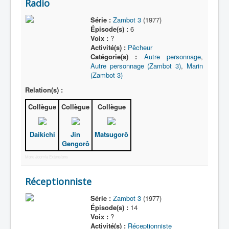
Radio
Série :
Zambot 3
(1977)
Épisode(s) :
6
Voix :
?
Activité(s) :
Pêcheur
Catégorie(s) :
Autre personnage
,
Autre personnage (Zambot 3)
,
Marin
(Zambot 3)
Relation(s) :
Collègue
Collègue
Collègue
Daikichi
Jin
Matsugorô
Gengorô
More Joomla Extensions
Réceptionniste
Série :
Zambot 3
(1977)
Épisode(s) :
14
Voix :
?
Activité(s) :
Réceptionniste