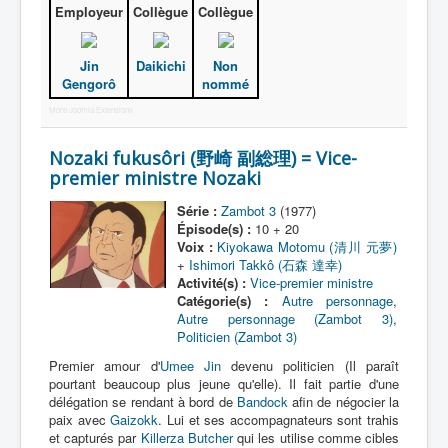
Employeur
Collègue
Collègue
Jin
Daikichi
Non
Gengorô
nommé
More Joomla Extensions
Nozaki fukusôri (野崎 副総理) = Vice-
premier ministre Nozaki
Série :
Zambot 3
(1977)
Épisode(s) :
10 + 20
Voix :
Kiyokawa Motomu (清川 元夢)
+
Ishimori Takkô (石森 達幸)
Activité(s) :
Vice-premier ministre
Catégorie(s) :
Autre personnage
,
Autre personnage (Zambot 3)
,
Politicien (Zambot 3)
Premier amour d'
Umee Jin
devenu politicien (Il paraît
pourtant beaucoup plus jeune qu'elle). Il fait partie d'une
délégation se rendant à bord de
Bandock
afin de négocier la
paix avec
Gaizokk
. Lui et ses accompagnateurs sont trahis
et capturés par
Killerza Butcher
qui les utilise comme cibles