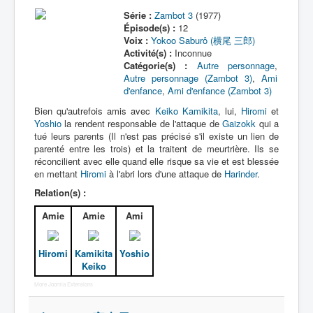
Série :
Zambot 3
(1977)
Épisode(s) :
12
Voix :
Yokoo Saburô (横尾 三郎)
Activité(s) :
Inconnue
Catégorie(s) :
Autre personnage
,
Autre personnage (Zambot 3)
,
Ami
d'enfance
,
Ami d'enfance (Zambot 3)
Bien qu'autrefois amis avec
Keiko Kamikita
, lui,
Hiromi
et
Yoshio
la rendent responsable de l'attaque de
Gaizokk
qui a
tué leurs parents (Il n'est pas précisé s'il existe un lien de
parenté entre les trois) et la traitent de meurtrière. Ils se
réconcilient avec elle quand elle risque sa vie et est blessée
en mettant
Hiromi
à l'abri lors d'une attaque de
Harinder
.
Relation(s) :
Amie
Amie
Ami
Hiromi
Kamikita
Yoshio
Keiko
More Joomla Extensions