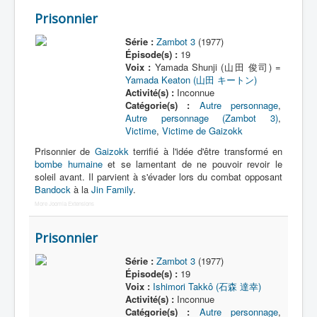
Prisonnier
Série :
Zambot 3
(1977)
Épisode(s) :
19
Voix :
Yamada Shunji (山田 俊司) =
Yamada Keaton (山田 キートン)
Activité(s) :
Inconnue
Catégorie(s) :
Autre personnage
,
Autre personnage (Zambot 3)
,
Victime
,
Victime de Gaizokk
Prisonnier de
Gaizokk
terrifié à l'idée d'être transformé en
bombe humaine
et se lamentant de ne pouvoir revoir le
soleil avant. Il parvient à s'évader lors du combat opposant
Bandock
à la
Jin Family
.
More Joomla Extensions
Prisonnier
Série :
Zambot 3
(1977)
Épisode(s) :
19
Voix :
Ishimori Takkô (石森 達幸)
Activité(s) :
Inconnue
Catégorie(s) :
Autre personnage
,