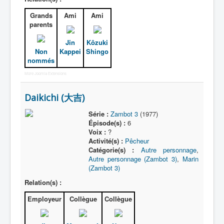
Grands
Ami
Ami
parents
Jin
Kôzuki
Non
Kappei
Shingo
nommés
More Joomla Extensions
Daikichi (大吉)
Série :
Zambot 3
(1977)
Épisode(s) :
6
Voix :
?
Activité(s) :
Pêcheur
Catégorie(s) :
Autre personnage
,
Autre personnage (Zambot 3)
,
Marin
(Zambot 3)
Relation(s) :
Employeur
Collègue
Collègue