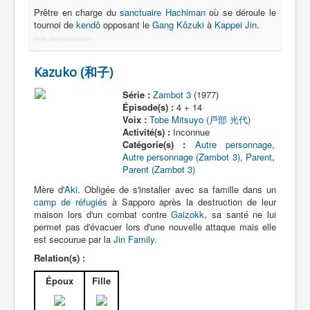
Prêtre en charge du
sanctuaire Hachiman
où se déroule le
tournoi de
kendô
opposant le
Gang Kôzuki
à
Kappei Jin
.
More Joomla Extensions
Kazuko (和子)
Série :
Zambot 3
(1977)
Épisode(s) :
4 + 14
Voix :
Tobe Mitsuyo (戸部 光代)
Activité(s) :
Inconnue
Catégorie(s) :
Autre personnage
,
Autre personnage (Zambot 3)
,
Parent
,
Parent (Zambot 3)
Mère d'
Aki
. Obligée de s'installer avec sa famille dans un
camp de réfugiés
à Sapporo après la destruction de leur
maison lors d'un combat contre
Gaizokk
, sa santé ne lui
permet pas d'évacuer lors d'une nouvelle attaque mais elle
est secourue par la
Jin Family
.
Relation(s) :
Époux
Fille