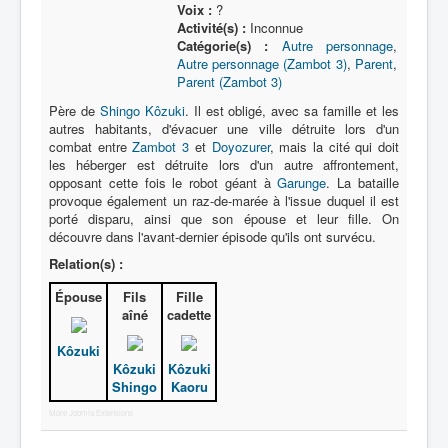
Voix :
?
Activité(s) :
Inconnue
Catégorie(s) :
Autre personnage
,
Autre personnage (Zambot 3)
,
Parent
,
Parent (Zambot 3)
Père de
Shingo Kôzuki
. Il est obligé, avec sa famille et les
autres habitants, d'évacuer une ville détruite lors d'un
combat entre
Zambot 3
et
Doyozurer
, mais la cité qui doit
les héberger est détruite lors d'un autre affrontement,
opposant cette fois le robot géant à
Garunge
. La bataille
provoque également un raz-de-marée à l'issue duquel il est
porté disparu, ainsi que son épouse et leur fille. On
découvre dans l'avant-dernier épisode qu'ils ont survécu.
Relation(s) :
Épouse
Fils
Fille
aîné
cadette
Kôzuki
Kôzuki
Kôzuki
Shingo
Kaoru
More Joomla Extensions