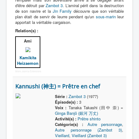
d'être détruit par
Zambot 3
. L'amiral périt dans la destruction
de son navire et la
Jin Family
découvre que son véritable
plan était de servir de leurre pendant qu'un
sous-marin
leur
apportait la véritable cargaison.
Relation(s) :
Ami
Kamikita
Heizaemon
More Joomla Extensions
Kannushi (神主) = Prêtre en chef
Série :
Zambot 3
(1977)
Épisode(s) :
3
Voix :
Tanaka Takashi (田中 崇) =
Ginga Banjô (銀河 万丈)
Activité(s) :
Prêtre shinto
Catégorie(s) :
Autre personnage
,
Autre personnage (Zambot 3)
,
Vieillard
,
Vieillard (Zambot 3)