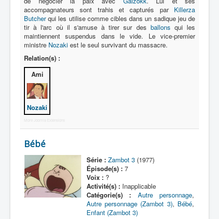
Lexique
de négocier la paix avec
Gaizokk
. Lui et ses
accompagnateurs sont trahis et capturés par
Killerza
Butcher
qui les utilise comme cibles dans un sadique jeu de
Muteki chôjin Zambot 3 (無敵 超人
tir à l'arc où il s'amuse à tirer sur des
ballons
qui les
ザンボット 3) = Surhomme
maintiennent suspendus dans le vide. Le vice-premier
invincible Zambot 3
ministre
Nozaki
est le seul survivant du massacre.
Relation(s) :
Série
Ami
Personnages
Véhicules
Nozaki
Robots
More Joomla Extensions
Objets
Bébé
Lieux
Série :
Zambot 3
(1977)
Épisodes
Épisode(s) :
7
Voix :
?
Chronologie
Activité(s) :
Inapplicable
Catégorie(s) :
Autre personnage
,
Références
Autre personnage (Zambot 3)
,
Bébé
,
Enfant (Zambot 3)
Fanservice