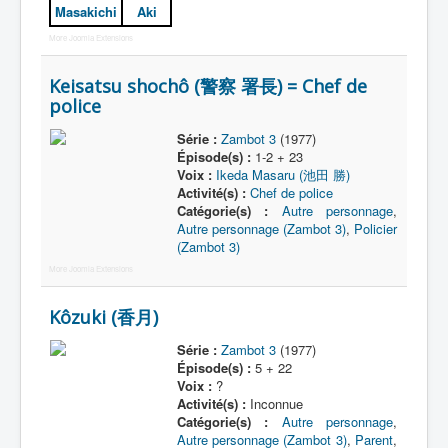
Masakichi
Aki
More Joomla Extensions
Keisatsu shochô (警察 署長) = Chef de
police
Série :
Zambot 3
(1977)
Épisode(s) :
1-2 + 23
Voix :
Ikeda Masaru (池田 勝)
Activité(s) :
Chef de police
Catégorie(s) :
Autre personnage
,
Autre personnage (Zambot 3)
,
Policier
(Zambot 3)
More Joomla Extensions
Kôzuki (香月)
Série :
Zambot 3
(1977)
Épisode(s) :
5 + 22
Voix :
?
Activité(s) :
Inconnue
Catégorie(s) :
Autre personnage
,
Autre personnage (Zambot 3)
,
Parent
,