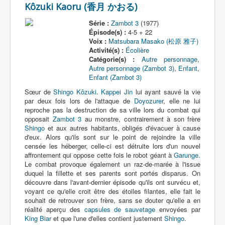
Kôzuki Kaoru (香月 かおる)
Série :
Zambot 3
(1977)
Épisode(s) :
4-5 + 22
Voix :
Matsubara Masako (松原 雅子)
Activité(s) :
Écolière
Catégorie(s) :
Autre personnage
,
Autre personnage (Zambot 3)
,
Enfant
,
Enfant (Zambot 3)
Sœur de
Shingo Kôzuki
.
Kappei Jin
lui ayant sauvé la vie
par deux fois lors de l'attaque de
Doyozurer
, elle ne lui
reproche pas la destruction de sa ville lors du combat qui
opposait
Zambot 3
au monstre, contrairement à son frère
Shingo
et aux autres habitants, obligés d'évacuer à cause
d'eux. Alors qu'ils sont sur le point de rejoindre la ville
censée les héberger, celle-ci est détruite lors d'un nouvel
affrontement qui oppose cette fois le robot géant à
Garunge
.
Le combat provoque également un raz-de-marée à l'issue
duquel la fillette et ses parents sont portés disparus. On
découvre dans l'avant-dernier épisode qu'ils ont survécu et,
voyant ce qu'elle croit être des étoiles filantes, elle fait le
souhait de retrouver son frère, sans se douter qu'elle a en
réalité aperçu des
capsules de sauvetage
envoyées par
King Biar
et que l'une d'elles contient justement
Shingo
.