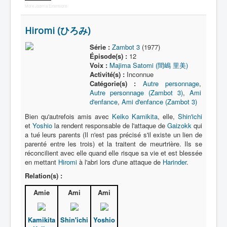
More Joomla Extensions
Hiromi (ひろみ)
Série :
Zambot 3
(1977)
Épisode(s) :
12
Voix :
Majima Satomi (間嶋 里美)
Activité(s) :
Inconnue
Catégorie(s) :
Autre personnage
,
Autre personnage (Zambot 3)
,
Ami
d'enfance
,
Ami d'enfance (Zambot 3)
Bien qu'autrefois amis avec
Keiko Kamikita
, elle,
Shin'ichi
et
Yoshio
la rendent responsable de l'attaque de
Gaizokk
qui
a tué leurs parents (Il n'est pas précisé s'il existe un lien de
parenté entre les trois) et la traitent de meurtrière. Ils se
réconcilient avec elle quand elle risque sa vie et est blessée
en mettant
Hiromi
à l'abri lors d'une attaque de
Harinder
.
Relation(s) :
Amie
Ami
Ami
Kamikita
Shin'ichi
Yoshio