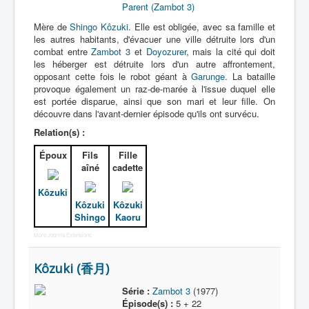
Parent (Zambot 3)
Mère de
Shingo Kôzuki
. Elle est obligée, avec sa famille et
les autres habitants, d'évacuer une ville détruite lors d'un
combat entre
Zambot 3
et
Doyozurer
, mais la cité qui doit
les héberger est détruite lors d'un autre affrontement,
opposant cette fois le robot géant à
Garunge
. La bataille
provoque également un raz-de-marée à l'issue duquel elle
est portée disparue, ainsi que son mari et leur fille. On
découvre dans l'avant-dernier épisode qu'ils ont survécu.
Relation(s) :
Époux
Fils
Fille
aîné
cadette
Kôzuki
Kôzuki
Kôzuki
Shingo
Kaoru
More Joomla Extensions
Kôzuki (香月)
Série :
Zambot 3
(1977)
Épisode(s) :
5 + 22