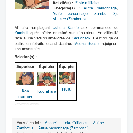
Activité(s) :
Pilote militaire
Catégorie(s) :
Autre personnage
,
Autre personnage (Zambot 3)
,
Militaire (Zambot 3)
Militaire remplaçant
Uchûta Kamie
aux commandes de
Zambull
après s'être entraîné sur simulateur. En difficulté
face à une version améliorée de
Garuchack
, il est obligé de
battre en retraite quand d'autres
Mecha Boosts
rejoignent
son adversaire.
Relation(s) :
Supérieur
Équipier
Équipier
Tsurui
Non
Kuchihara
nommé
More Joomla Extensions
Vous êtes ici :
Accueil
Toku-Critiques
Anime
Zambot 3
Autre personnage (Zambot 3)