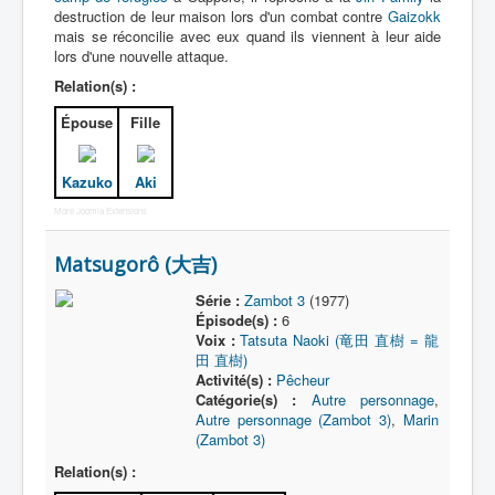
destruction de leur maison lors d'un combat contre
Gaizokk
mais se réconcilie avec eux quand ils viennent à leur aide
lors d'une nouvelle attaque.
Relation(s) :
Épouse
Fille
Kazuko
Aki
More Joomla Extensions
Matsugorô (大吉)
Série :
Zambot 3
(1977)
Épisode(s) :
6
Voix :
Tatsuta Naoki (竜田 直樹 = 龍
田 直樹)
Activité(s) :
Pêcheur
Catégorie(s) :
Autre personnage
,
Autre personnage (Zambot 3)
,
Marin
(Zambot 3)
Relation(s) :