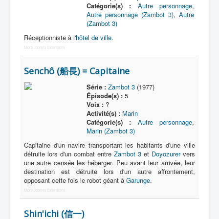
Catégorie(s) :
Autre personnage
,
Autre personnage (Zambot 3)
,
Autre
(Zambot 3)
Réceptionniste à l'
hôtel de ville
.
More Joomla Extensions
Senchô (船長) = Capitaine
Série :
Zambot 3
(1977)
Épisode(s) :
5
Voix :
?
Activité(s) :
Marin
Catégorie(s) :
Autre personnage
,
Marin (Zambot 3)
Capitaine d'un navire transportant les habitants d'une ville
détruite lors d'un combat entre
Zambot 3
et
Doyozurer
vers
une autre censée les héberger. Peu avant leur arrivée, leur
destination est détruite lors d'un autre affrontement,
opposant cette fois le robot géant à
Garunge
.
More Joomla Extensions
Shin'ichi (信一)