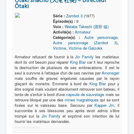
Ôtaki shachô (大滝 社長) = Directeur
Ôtaki
Série :
Zambot 3
(1977)
Épisode(s) :
9
Voix :
Watabe Takeshi (渡部 猛)
Activité(s) :
Armateur
Catégorie(s) :
Autre personnage
,
Autre personnage (Zambot 3)
,
Victime
,
Victime de Gaizokk
Armateur refusant de fournir à la
Jin Family
les matériaux
dont ils ont besoin pour réparer
King Biar
car il leur reproche
la destruction de plusieurs de ses embracations. Il est le
seul à survivre à l'attaque d'un de ses navires par
Amonsger
mais souffre de graves engelures causées par le rayon
glaçant du monstre. Emmené à bord de
King Biar
pour y
être soigné mais voulant absolument retrouver son bateau, il
tente de s'enfuir à bord d'une
capsule de sauvetage
mais se
retrouve bloqué par une des
mines magnétiques
qui se sont
fixées sur le vaisseau base. Secouru par
Kappei Jin
, il
succombe à ses blessures peu après avoir admis s'être
trompé sur la
Jin Family
et exprimé son intention de lui
fournir les matériaux demandés.
More Joomla Extensions