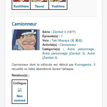
Kuchihara
Tsurui
Yushima
Politicien
More Joomla Extensions
Victime
Camionneur
Vieillard
Série :
Zambot 3
(1977)
Autre
Épisode(s) :
7
Voix :
Taki Masaya (滝 雅也)
Activité(s) :
Camionneur
Catégorie(s) :
Autre personnage
,
Autre personnage (Zambot 3)
,
Autre
(Zambot 3)
Camionneur dont le véhicule est détruit par
Kumoganira
. Il
recueille un
bébé
abandonné durant l'attaque.
Relation(s) :
Collègue
Non
nommé
More Joomla Extensions