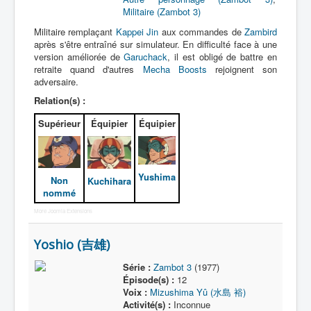
Militaire (Zambot 3)
Militaire remplaçant
Kappei Jin
aux commandes de
Zambird
après s'être entraîné sur simulateur. En difficulté face à une
version améliorée de
Garuchack
, il est obligé de battre en
retraite quand d'autres
Mecha Boosts
rejoignent son
adversaire.
Relation(s) :
Supérieur
Équipier
Équipier
Yushima
Non
Kuchihara
nommé
More Joomla Extensions
Yoshio (吉雄)
Série :
Zambot 3
(1977)
Épisode(s) :
12
Voix :
Mizushima Yû (水島 裕)
Activité(s) :
Inconnue