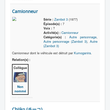
Camionneur
Série :
Zambot 3
(1977)
Épisode(s) :
7
Voix :
?
Activité(s) :
Camionneur
Catégorie(s) :
Autre personnage
,
Autre personnage (Zambot 3)
,
Autre
(Zambot 3)
Camionneur dont le véhicule est détruit par
Kumoganira
.
Relation(s) :
Collègue
Non
nommé
More Joomla Extensions
Chiiko (チーコ)