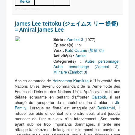
Keiko
More Joomla Extensions
James Lee teitoku (ジェイムス リー 提督)
= Amiral James Lee
Série :
Zambot 3
(1977)
Épisode(s) :
15
Voix :
Katô Osamu (加藤 治)
Activité(s) :
Amiral
Catégorie(s) :
Autre personnage
,
Autre personnage (Zambot 3)
,
Militaire (Zambot 3)
Ancien camarade de
Heizaemon Kamikita
à l'Université des
Nations Unies devenu commandant de la 7eme flotte des
Forces de Défense des Nations Unis. Après avoir subi une
défaite écrasante en tentant d'affronter
Gaizokk
, il est
chargé de transporter du matériel destiné à aider la
Jin
Family
. Lorsque sa flotte est attaquée par
Deskamel
, il
refuse leur aide et combat le monstre seul, allant jusqu'à
menacer de tirer sur eux s'ils interviennent. Son navire
ayant subi de trop importants dommages, il tente une
attaque kamikaze en le lançant sur le monstre et parvient à
l'empaler mais son adversaire arrive à se dégager avant