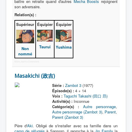
battre en retraite quand d'autres
Mecha Boosts
rejoignent
son adversaire.
Relation(s) :
Supérieur
Équipier
Équipier
Tsurui
Yushima
Non
nommé
More Joomla Extensions
Masakichi (政吉)
Série :
Zambot 3
(1977)
Épisode(s) :
4 + 14
Voix :
Taguchi Takashi (田口 昻)
Activité(s) :
Inconnue
Catégorie(s) :
Autre personnage
,
Autre personnage (Zambot 3)
,
Parent
,
Parent (Zambot 3)
Père d'
Aki
. Obligé de s'installer avec sa famille dans un
camp de réfugiés
à Sapporo, il reproche à la
Jin Family
la