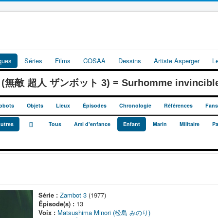
iques
Séries
Films
COSAA
Dessins
Artiste Asperger
L
 3 (無敵 超人 ザンボット 3) = Surhomme invincible
obots
Objets
Lieux
Épisodes
Chronologie
Références
Fans
_
_
utres
[]
Tous
Ami d'enfance
Enfant
Marin
Militaire
Pa
Série :
Zambot 3
(1977)
Épisode(s) :
13
Voix :
Matsushima Minori (松島 みのり)