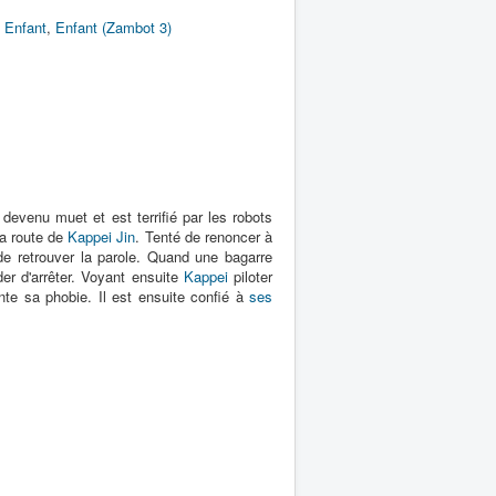
,
Enfant
,
Enfant (Zambot 3)
t devenu muet et est terrifié par les robots
la route de
Kappei Jin
. Tenté de renoncer à
 de retrouver la parole. Quand une bagarre
der d'arrêter. Voyant ensuite
Kappei
piloter
e sa phobie. Il est ensuite confié à
ses