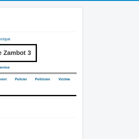
exique
 Zambot 3
ervice
rent
Policier
Politicien
Victime