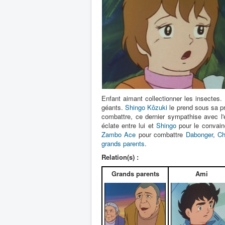
Enfant aimant collectionner les insectes.
géants.
Shingo Kôzuki
le prend sous sa pr
combattre, ce dernier sympathise avec l'e
éclate entre lui et
Shingo
pour le convainc
Zambo Ace
pour combattre
Dabonger
,
Ch
grands parents
.
Relation(s) :
Grands parents
Ami