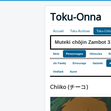
Toku-Onna
Accueil
Toku-Actrices
Toku-Crit
Muteki chôjin Zambot
Série
Personnages
Véhicules
R
Jin Family
Entourage
Gaizokk
A
Vieillard
Autre
Chiiko (チーコ)