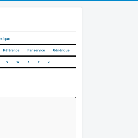
exique
Référence
Fanservice
Générique
V
W
X
Y
Z