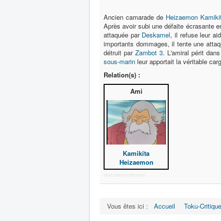
Ancien camarade de
Heizaemon Kamiki
Après avoir subi une défaite écrasante en
attaquée par
Deskamel
, il refuse leur a
importants dommages, il tente une attaqu
détruit par
Zambot 3
. L'amiral périt dan
sous-marin
leur apportait la véritable car
Relation(s) :
Ami
Kamikita
Heizaemon
More Joomla Extensions
Vous êtes ici :
Accueil
Toku-Critiqu