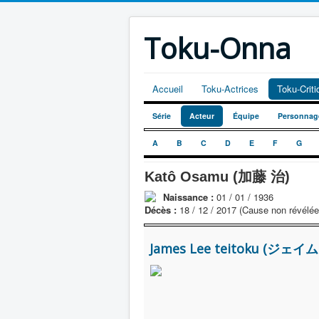
Toku-Onna
Accueil
Toku-Actrices
Toku-Crit
Série
Acteur
Équipe
Personnag
A
B
C
D
E
F
G
Katô Osamu (加藤 治)
Naissance :
01 / 01 / 1936
Décès :
18 / 12 / 2017 (Cause non révélée
James Lee teitoku (ジェイム