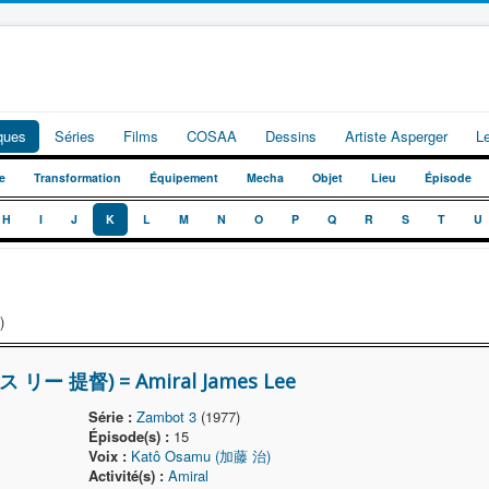
iques
Séries
Films
COSAA
Dessins
Artiste Asperger
L
e
Transformation
Équipement
Mecha
Objet
Lieu
Épisode
H
I
J
K
L
M
N
O
P
Q
R
S
T
U
)
ス リー 提督) = Amiral James Lee
Série :
Zambot 3
(1977)
Épisode(s) :
15
Voix :
Katô Osamu (加藤 治)
Activité(s) :
Amiral