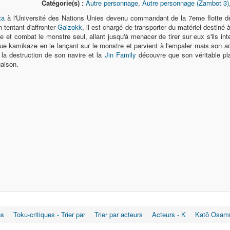
Catégorie(s) :
Autre personnage
,
Autre personnage (Zambot 3)
ta
à l'Université des Nations Unies devenu commandant de la 7eme flotte d
 tentant d'affronter
Gaizokk
, il est chargé de transporter du matériel destiné 
ide et combat le monstre seul, allant jusqu'à menacer de tirer sur eux s'ils in
e kamikaze en le lançant sur le monstre et parvient à l'empaler mais son ad
s la destruction de son navire et la
Jin Family
découvre que son véritable pla
gaison.
es
Toku-critiques - Trier par
Trier par acteurs
Acteurs - K
Katô Osam