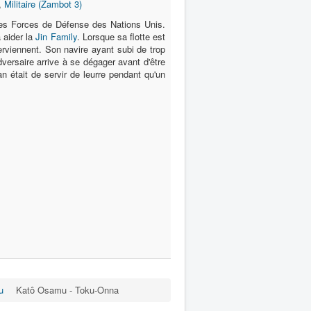
,
Militaire (Zambot 3)
es Forces de Défense des Nations Unis.
à aider la
Jin Family
. Lorsque sa flotte est
terviennent. Son navire ayant subi de trop
versaire arrive à se dégager avant d'être
n était de servir de leurre pendant qu'un
u
Katô Osamu - Toku-Onna