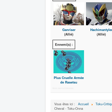
Ganriser
Hachimantyle
(Allié)
(Allié)
Ennemi(s) :
Plus Cruelle Armée
de Rasetsu
More Joomla Extensions
Vous êtes ici :
Accueil
Toku-Critiq
Cheval - Toku-Onna