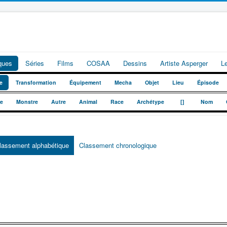
iques
Séries
Films
COSAA
Dessins
Artiste Asperger
L
e
Transformation
Équipement
Mecha
Objet
Lieu
Épisode
_
_
te
Monstre
Autre
Animal
Race
Archétype
[]
Nom
lassement alphabétique
Classement chronologique