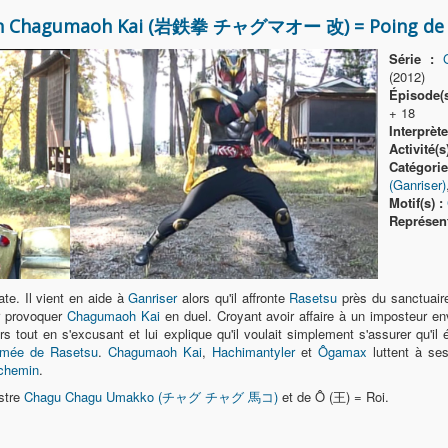
en Chagumaoh Kai (岩鉄拳 チャグマオー 改) = Poing de 
Série :
(2012)
Épisode(s
+ 18
Interprète
Activité(s)
Catégorie
(Ganriser)
Motif(s) :
Représent
te. Il vient en aide à
Ganriser
alors qu'il affronte
Rasetsu
près du sanctuai
r provoquer
Chagumaoh Kai
en duel. Croyant avoir affaire à un imposteur e
s tout en s'excusant et lui explique qu'il voulait simplement s'assurer qu'il 
rmée de Rasetsu
.
Chagumaoh Kai
,
Hachimantyler
et
Ôgamax
luttent à ses
chemin
.
estre
Chagu Chagu Umakko (チャグ チャグ 馬コ)
et de Ô (王) = Roi.