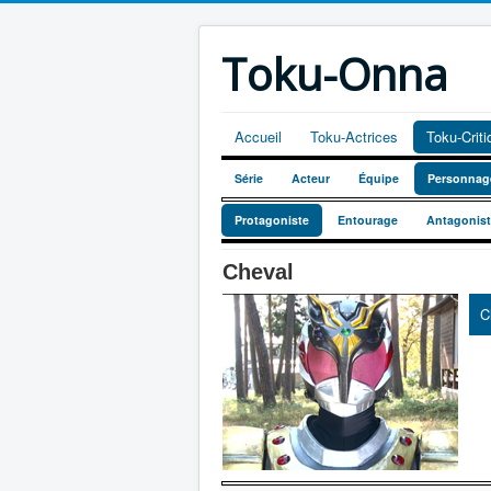
Toku-Onna
Accueil
Toku-Actrices
Toku-Crit
Série
Acteur
Équipe
Personnag
Protagoniste
Entourage
Antagonis
Cheval
C