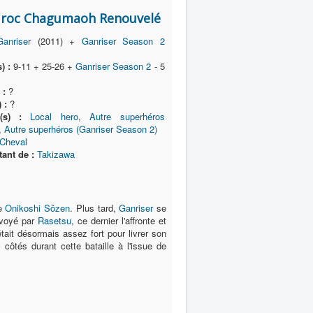
roc Chagumaoh Renouvelé
Ganriser
(2011) +
Ganriser Season 2
) :
9-11 + 25-26 +
Ganriser Season 2
- 5
 :
?
 :
?
(s) :
Local hero
,
Autre superhéros
,
Autre superhéros (Ganriser Season 2)
Cheval
ant de :
Takizawa
re
Onikoshi Sôzen
. Plus tard,
Ganriser
se
nvoyé par
Rasetsu
, ce dernier l'affronte et
était désormais assez fort pour livrer son
 côtés durant cette bataille à l'issue de