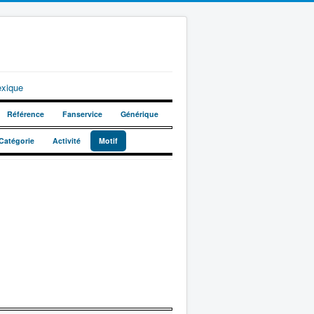
exique
Référence
Fanservice
Générique
Catégorie
Activité
Motif