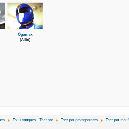
r
Ôgamax
(Allié)
ues
Toku-critiques - Trier par
Trier par protagonistes
Trier par moti