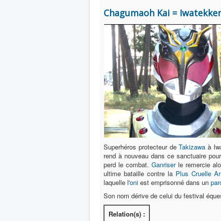
Chagumaoh Kai = Iwatekk
Superhéros protecteur de
Takizawa
à Iwa
rend à nouveau dans ce sanctuaire pou
perd le combat.
Ganriser
le remercie alor
ultime bataille contre la
Plus Cruelle A
laquelle l'
oni
est emprisonné dans un
par
Son nom dérive de celui du festival équ
Relation(s) :