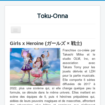
Toku-Onna
Basculer
la
navigation
Accueil
Girls x Heroine (ガールズ × 戦士)
Toku-Actrices
Franchise co-créée par
Takeshi Miike et le
Toku-Critiques
studio OLM, Inc, en
association avec
Séries
Takara Tomy pour les
jouets dérivés et LDH
Films
pour la partie musicale.
Elle comporte 5 séries
COSAA
diffusées de 2017 à
2022, plus une sixième qui, si elle change quelque peu la
Dessins
formule, se déroule dans le même univers. Elles mettent en
scène des équipes de 5, puis 4 héroïnes prépubères qui,
Artiste Asperger
aidées de leurs pouvoirs magiques et de mascottes, affrontent
des adversaires plus bêtes et comiques que réellement