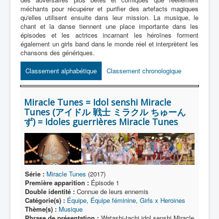
Lexique
méchants pour récupérer et purifier des artefacts magiques
qu'elles utilisent ensuite dans leur mission. La musique, le
Série
chant et la danse tiennent une place importante dans les
épisodes et les actrices incarnant les héroïnes forment
Acteur
également un girls band dans le monde réel et interprètent les
chansons des génériques.
Équipe
Personnage
Classement alphabétique
Classement chronologique
Transformation
Miracle Tunes = Idol senshi Miracle
Équipement
Tunes (アイドル 戦士 ミラクル ちゅーん
Mecha
ず) = Idoles guerrières Miracle Tunes
Objet
Lieu
Épisode
Série :
Miracle Tunes
(2017)
Première apparition :
Épisode 1
Référence
Double identité :
Connue de leurs ennemis
Catégorie(s) :
Équipe
,
Équipe féminine
,
Girls x Heroines
Fanservice
Thème(s) :
Musique
Phrase de présentation :
Watashi-tachi idol senshi Miracle
Générique