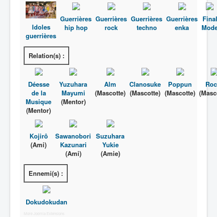
Guerrières
Guerrières
Guerrières
Guerrières
Fina
Idoles
hip hop
rock
techno
enka
Mod
guerrières
Relation(s) :
Déesse
Yuzuhara
Alm
Clanosuke
Poppun
Roc
de la
Mayumi
(Mascotte)
(Mascotte)
(Mascotte)
(Masc
Musique
(Mentor)
(Mentor)
Kojirô
Sawanobori
Suzuhara
(Ami)
Kazunari
Yukie
(Ami)
(Amie)
Ennemi(s) :
Dokudokudan
More Joomla Extensions