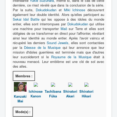
intendante
Yukie Suzuhara
, même si, dans le cas de cette
dernière, ce n'est révélé que dans la conclusion de la série.
Par la suite,
Dokudokudan
et
Miki Ichinose
découvrent
également leur double identité. Alors qu'elles participent au
Sekai Idol Battle
qui les oppose à des idoles du monde
entier, elles sont interrompues par
Dokudokudan
qui utilise
une machine pour transporter
Maô
sur Terre et elles sont
obligées de se transformer en direct pour l'affronter, révélant
ainsi leur identité au monde entier. Après l'avoir vaincu et
récupéré les derniers
Sound Jewels
, elles sont contactées
par la
Déesse de la Musique
qui leur annonce que leur
mission d'idoles guerrières est terminée mais que d'autres
leur succéderont si le
Royaume de la Musique
était à
nouveau menacé. Leur emblème est une clé de sol avec
des ailes.
Membres :
Ichinose
Tachibana
Shiratori
Shiratori
Kanon
Fûka
Akari
Hikari
Kanzaki
Mai
Mode(s) :