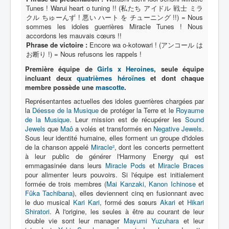
Tunes ! Warui heart o tuning !! (私たち アイドル 戦士 ミラ
クル ちゅーんず ! 悪い ハート を チューニング !!) = Nous
Héros
sommes les idoles guerrières Miracle Tunes ! Nous
accordons les mauvais cœurs !!
Mecha
Phrase de victoire :
Encore wa o-kotowari ! (アンコール は
お断り !) = Nous refusons les rappels !
Ennemi
Première équipe de
Girls x Heroines
, seule équipe
Monstre
incluant deux
quatrièmes héroïnes
et dont chaque
membre possède une
mascotte
.
Autre
Représentantes actuelles des idoles guerrières chargées par
_
la
Déesse de la Musique
de protéger la Terre et le
Royaume
[]
de la Musique
. Leur mission est de récupérer les
Sound
Jewels
que
Maô
a volés et transformés en
Negative Jewels
.
_
Sous leur identité humaine, elles forment un groupe d'idoles
Nom
de la chanson appelé
Miracle²
, dont les concerts permettent
à leur public de générer l'Harmony Energy qui est
Catégorie
emmagasinée dans leurs
Miracle Pods
et
Miracle Braces
pour alimenter leurs pouvoirs. Si l'équipe est initialement
Thème
formée de trois membres (
Mai Kanzaki
,
Kanon Ichinose
et
Fûka Tachibana
), elles deviennent cinq en fusionnant avec
le duo musical
Kari Kari
, formé des sœurs
Akari
et
Hikari
Shiratori
. À l'origine, les seules à être au courant de leur
double vie sont leur manager
Mayumi Yuzuhara
et leur