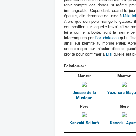
tenir compte des doses ni même prend
immangeable. Cependant, quand le jour d
épouse, elle demande de l'aide à
Miki Ic
Alors que son père mange le gâteau, i
composition sur laquelle travaillait sa m
lui a confié la boîte, sont la même p
interrompues par
Dokudokudan
qui utili
ainsi leur identité au monde entier. Apr
annonce que leur mission d'idoles guerr
profite pour confirmer à
Mai
qu'elle est b
Relation(s) :
Mentor
Mentor
Déesse de la
Yuzuhara May
Musique
Père
Mère
Kanzaki Seitarô
Kanzaki Ayum