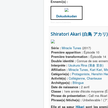
Ennemi(s) :
Dokudokudan
More Joomla Extensions
Shiratori Akari (白鳥 アカリ)
Série :
Miracle Tunes
(2017)
Première apparition :
Épisode 10
Première transformation :
Épisode 14
Double identité :
Connue de ses ennem
Interprète :
Usukura Rina (薄倉 里奈)
Affiliation :
Miracle Tunes
,
Kari Kari
,
Mi
Catégorie(s) :
Protagoniste
,
Henshin He
Activité(s) :
Collégienne
,
Chanteuse
Archétype(s) :
Bilingue
Date de naissance :
2 avril
Classe :
1ere année d'école moyenne (Éq
Phrase de présentation :
Call me Akar
Phrase(s) fétiche(s) :
Unbelievable ! 
Elle et sa sœur
Hikari
sont les prem