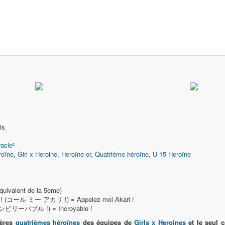
is
racle²
roïne
,
Girl x Heroine
,
Heroïne or
,
Quatrième héroïne
,
U-15 Heroïne
uivalent de la 5eme)
i ! (コール ミー アカリ !) = Appelez-moi Akari !
(アンビリーバブル !) = Incroyable !
ières
quatrièmes héroïnes
des équipes de
Girls x Heroines
et le seul 