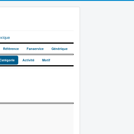
exique
Référence
Fanservice
Générique
Catégorie
Activité
Motif