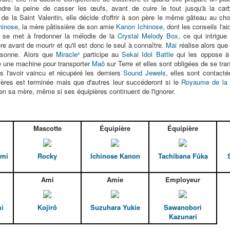
re la peine de casser les œufs, avant de cuire le tout jusqu'à la carb
e la Saint Valentin, elle décide d'offrir à son père le même gâteau au choc
hinose
, la mère pâtissière de son amie
Kanon Ichinose
, dont les conseils l'a
l se met à fredonner la mélodie de la
Crystal Melody Box
, ce qui intrigue 
ère avant de mourir et qu'il est donc le seul à connaître.
Mai
réalise alors que
ersonne. Alors que
Miracle²
participe au
Sekai Idol Battle
qui les oppose à 
se une machine pour transporter
Maô
sur Terre et elles sont obligées de se trans
ès l'avoir vaincu et récupéré les derniers
Sound Jewels
, elles sont contact
ières est terminée mais que d'autres leur succéderont si le
Royaume de la
ien sa mère, même si ses équipières continuent de l'ignorer.
Mascotte
Équipière
Équipière
umi
Rocky
Ichinose Kanon
Tachibana Fûka
Ami
Amie
Employeur
i
Kojirô
Suzuhara Yukie
Sawanobori
Kazunari