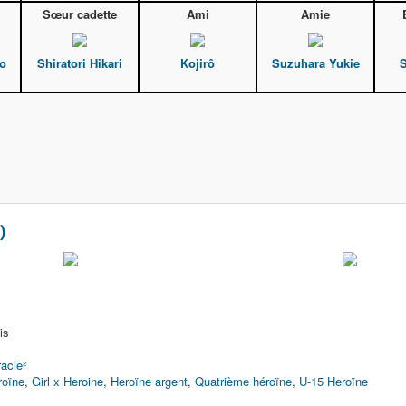
Sœur cadette
Ami
Amie
ko
Shiratori Hikari
Kojirô
Suzuhara Yukie
)
is
racle²
roïne
,
Girl x Heroine
,
Heroïne argent
,
Quatrième héroïne
,
U-15 Heroïne