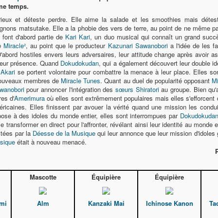
ême temps.
érieux et déteste perdre. Elle aime la salade et les smoothies mais déte
ignons matsutake. Elle a la phobie des vers de terre, au point de ne même pa
 font d'abord partie de
Kari Kari
, un duo musical qui connaît un grand succ
de
Miracle²
, au point que le producteur
Kazunari Sawanobori
a l'idée de les f
D'abord hostiles envers leurs adversaires, leur attitude change après avoir 
leur présence. Quand
Dokudokudan
, qui a également découvert leur double i
t
Akari
se portent volontaire pour combattre la menace à leur place. Elles so
es nouveaux membres de
Miracle Tunes
. Quant au duel de popularité opposant
Mi
wanobori
pour annoncer l'intégration des
sœurs Shiratori
au groupe. Bien qu'a
es d'
Amerimura
où elles sont extrêmement populaires mais elles s'efforcent d
icaines. Elles finissent par avouer la vérité quand une mission les conduit
ose à des idoles du monde entier, elles sont interrompues par
Dokudokuda
 transformer en direct pour l'affronter, révélant ainsi leur identité au monde e
ctées par la
Déesse de la Musique
qui leur annonce que leur mission d'idoles 
sique
était à nouveau menacé.
Mascotte
Équipière
Équipière
mi
Alm
Kanzaki Mai
Ichinose Kanon
Ta