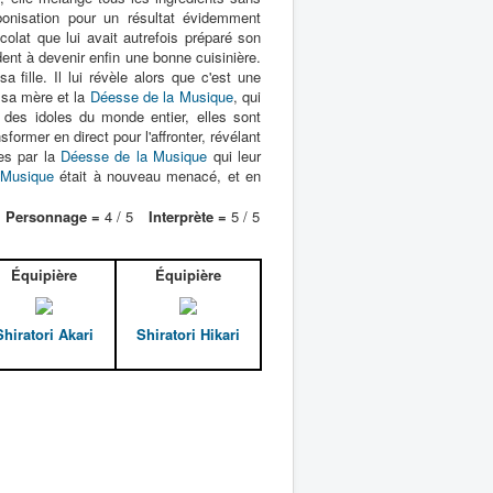
onisation pour un résultat évidemment
olat que lui avait autrefois préparé son
ident à devenir enfin une bonne cuisinière.
sa fille. Il lui révèle alors que c'est une
 sa mère et la
Déesse de la Musique
, qui
des idoles du monde entier, elles sont
former en direct pour l'affronter, révélant
ées par la
Déesse de la Musique
qui leur
 Musique
était à nouveau menacé, et en
Personnage =
4 / 5
Interprète =
5 / 5
Équipière
Équipière
Shiratori Akari
Shiratori Hikari