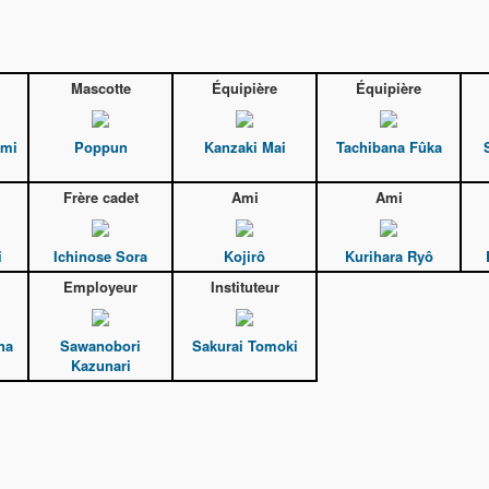
Mascotte
Équipière
Équipière
umi
Poppun
Kanzaki Mai
Tachibana Fûka
Frère cadet
Ami
Ami
i
Ichinose Sora
Kojirô
Kurihara Ryô
Employeur
Instituteur
na
Sawanobori
Sakurai Tomoki
Kazunari