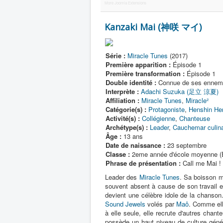
More Joomla Extensions
Kanzaki Mai (神咲 マイ)
Série :
Miracle Tunes
(2017)
Première apparition :
Épisode 1
Première transformation :
Épisode 1
Double identité :
Connue de ses ennem
Interprète :
Adachi Suzuka (足立 涼夏)
Affiliation :
Miracle Tunes
,
Miracle²
Catégorie(s) :
Protagoniste
,
Henshin He
Activité(s) :
Collégienne
,
Chanteuse
Archétype(s) :
Leader
,
Cauchemar culina
Âge :
13 ans
Date de naissance :
23 septembre
Classe :
2eme année d'école moyenne (É
Phrase de présentation :
Call me Mai 
Leader des
Miracle Tunes
. Sa boisson ma
souvent absent à cause de son travail et
devient une célèbre idole de la chanson.
Sound Jewels
volés par
Maô
. Comme ell
à elle seule, elle recrute d'autres chan
possède un haut niveau de culture génér