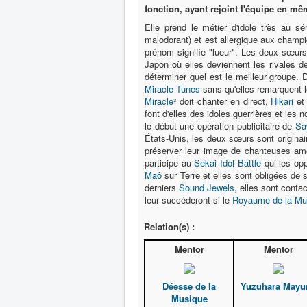
fonction, ayant rejoint l'équipe en m
Elle prend le métier d'idole très au s
malodorant) et est allergique aux champ
prénom signifie "lueur". Les deux sœurs
Japon où elles deviennent les rivales 
déterminer quel est le meilleur groupe. 
Miracle Tunes
sans qu'elles remarquent 
Miracle²
doit chanter en direct,
Hikari
e
font d'elles des idoles guerrières et l
le début une opération publicitaire de
Sa
États-Unis, les deux sœurs sont originair
préserver leur image de chanteuses amér
participe au
Sekai Idol Battle
qui les opp
Maô
sur Terre et elles sont obligées de se
derniers
Sound Jewels
, elles sont conta
leur succéderont si le
Royaume de la Mu
Relation(s) :
Mentor
Mentor
Déesse de la
Yuzuhara Mayu
Musique