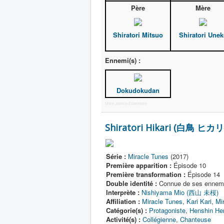
Père
Mère
Shiratori Mitsuo
Shiratori Une
Ennemi(s) :
Dokudokudan
More Joomla Extensions
Shiratori Hikari (白鳥 ヒカリ
Série :
Miracle Tunes
(2017)
Première apparition :
Épisode 10
Première transformation :
Épisode 14
Double identité :
Connue de ses ennem
Interprète :
Nishiyama Mio (西山 未桜)
Affiliation :
Miracle Tunes
,
Kari Kari
,
Mi
Catégorie(s) :
Protagoniste
,
Henshin He
Activité(s) :
Collégienne
,
Chanteuse