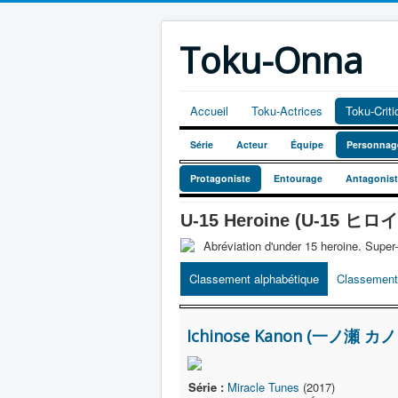
Toku-Onna
Accueil
Toku-Actrices
Toku-Crit
Série
Acteur
Équipe
Personnag
Protagoniste
Entourage
Antagonis
U-15 Heroine (U-15 ヒロ
Abréviation d'under 15 heroine. Super
Classement alphabétique
Classement
Ichinose Kanon (一ノ瀬 カノ
Série :
Miracle Tunes
(2017)