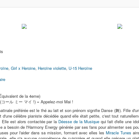
is
roïne
,
Girl x Heroine
,
Heroïne violette
,
U-15 Heroïne
ire
quivalent de la 4eme)
! (コール ミー マイ !) = Appelez-moi Mai !
tinale préférée est le thé au lait et son prénom signifie Danse (舞). Fille d'
 d'une célèbre pianiste décédée quand elle était petite, c'est tout naturellem
 Elle est alors contactée par la
Déesse de la Musique
qui fait d'elle une id
e a besoin de l'Harmony Energy générée par ses fans pour alimenter ses pouv
teuses pour l'aider dans sa mission, formant avec elles les
Miracle Tunes
ains
ale, elle n'a aucune compétence de cuisinière et quand elle prépare un plat