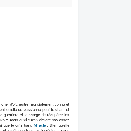
un chef d'orchestre mondialement connu et
ent qu'elle se passionne pour le chant et
ole guerrière et la charge de récupérer les
oirs mais qu'elle n'en obtient pas assez
i que le girls band
Miracle²
. Bien qu'elle
, elle mélange tous les ingrédients sans