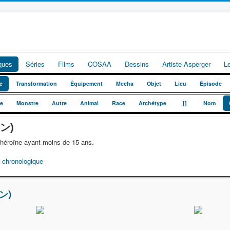
iques
Séries
Films
COSAA
Dessins
Artiste Asperger
L
e
Transformation
Équipement
Mecha
Objet
Lieu
Épisode
_
_
te
Monstre
Autre
Animal
Race
Archétype
[]
Nom
イン)
-héroïne ayant moins de 15 ans.
 chronologique
ン)