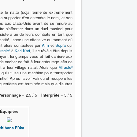
ste le natto (soja fermenté extrêmement
s supporter d'en entendre le nom, et son
ès aux États-Unis avant de se rendre au
aire s'affronter dans un duel musical pour
assisté à un de leurs combats en tant que
dentité, lance une offensive au moment où
nt alors contactées par
Alm
et
Sopra
qui
racle²
à
Kari Kari
, il se révèle être depuis
yant longtemps vécu et fait carrière aux
e cacher ce fait à leur entourage afin de
 à leur village natal. Alors que
Miracle²
n
qui utilise une machine pour transporter
ntier. Après l'avoir vaincu et récupéré les
guerrières est terminée mais que d'autres
Personnage =
2,5 / 5
Interprète =
5 / 5
Équipière
chibana Fûka