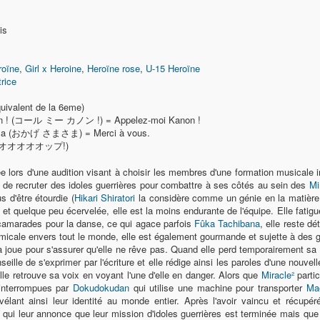
is
roïne
,
Girl x Heroine
,
Heroïne rose
,
U-15 Heroïne
rice
uivalent de la 6eme)
n ! (コール ミー カノン !) = Appelez-moi Kanon !
ma (おかげ さまさま) = Merci à vous.
オオオップ!)
née lors d'une audition visant à choisir les membres d'une formation musicale 
it de recruter des idoles guerrières pour combattre à ses côtés au sein des
Mi
 d'être étourdie (
Hikari Shiratori
la considère comme un génie en la matière.
!) et quelque peu écervelée, elle est la moins endurante de l'équipe. Elle fat
 camarades pour la danse, ce qui agace parfois
Fûka Tachibana
, elle reste d
amicale envers tout le monde, elle est également gourmande et sujette à des 
la joue pour s'assurer qu'elle ne rêve pas. Quand elle perd temporairement s
eille de s'exprimer par l'écriture et elle rédige ainsi les paroles d'une nouv
elle retrouve sa voix en voyant l'une d'elle en danger. Alors que
Miracle²
parti
 interrompues par
Dokudokudan
qui utilise une machine pour transporter
Ma
révélant ainsi leur identité au monde entier. Après l'avoir vaincu et récupé
qui leur annonce que leur mission d'idoles guerrières est terminée mais que 