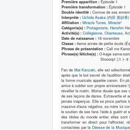
Première apparition :
Épisode 1
Première transformation :
Épisode 1
Double identité :
Connue de ses ennem
Interprète :
Uchida Asaka (内田 亜紗香)
Affiliation :
Miracle Tunes
,
Miracle²
Catégorie(s) :
Protagoniste
,
Henshin He
Activité(s) :
Collégienne
,
Chanteuse
,
Act
Date de naissance :
18 novembre
Classe :
6eme année de petite école (Éq
Phrase de présentation :
Call me Kano
Phrase(s) fétiche(s) :
O-kage sama-sa
Stoooop! (ストオオオ
Fan de
Mai Kanzaki
, elle est sélection
après que le but secret de l'audition éta
la forme musicale appelée canon. En plus
arrive à oublier son propre anniversaire 
réveiller le matin. Moins douée que ses
de ses leçons de danse. Extravertie et 
jamais inaperçus. Elle se pince parfois 
massive d'aura négative, sa mère lui cons
le soutien de ses fans l'aide à guérir et 
des idoles du monde entier, elles sont
transformer en direct pour l'affronter, 
contactées par la
Déesse de la Musique