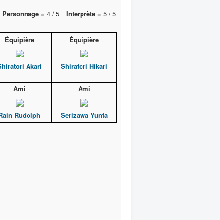
Personnage =
4 / 5
Interprète =
5 / 5
Équipière
Équipière
Shiratori Akari
Shiratori Hikari
Ami
Ami
Rain Rudolph
Serizawa Yunta