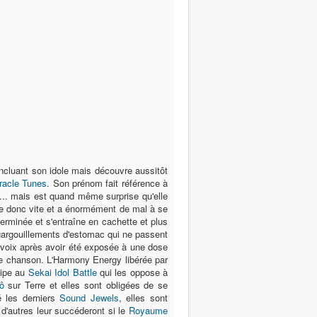
incluant son idole mais découvre aussitôt
racle Tunes
. Son prénom fait référence à
.. mais est quand même surprise qu'elle
igue donc vite et a énormément de mal à se
éterminée et s'entraîne en cachette et plus
gargouillements d'estomac qui ne passent
a voix après avoir été exposée à une dose
elle chanson. L'Harmony Energy libérée par
cipe au
Sekai Idol Battle
qui les oppose à
ô
sur Terre et elles sont obligées de se
ré les derniers
Sound Jewels
, elles sont
d'autres leur succéderont si le
Royaume