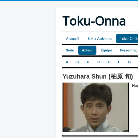
Toku-Onna
Accueil
Toku-Actrices
Toku-Crit
Série
Acteur
Équipe
Personnag
A
B
C
D
E
F
G
Yuzuhara Shun (柚原 旬)
Nai