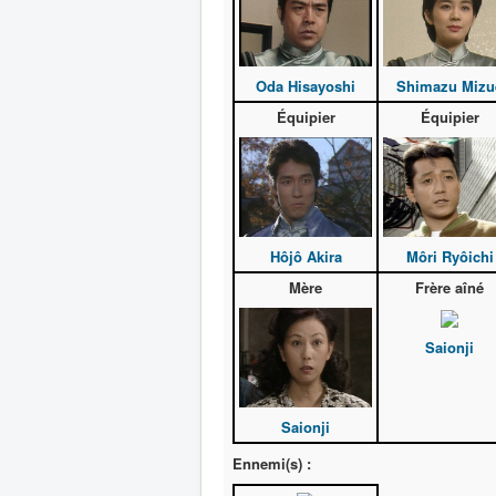
Oda Hisayoshi
Shimazu Mizu
Équipier
Équipier
Hôjô Akira
Môri Ryôichi
Mère
Frère aîné
Saionji
Saionji
Ennemi(s) :