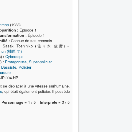
ercop
(1988)
parition :
Épisode 1
ransformation :
Épisode 1
tité :
Connue de ses ennemis
:
Sasaki Toshihiko (佐々木 俊彦) =
Shun (柚原 旬)
) :
Cybercops
) :
Protagoniste
,
Super-policier
Bassiste
,
Policier
ercure
JP-004-HP
ut se déplacer à une vitesse surhumaine.
re
, qui était également policier. Il possède
Personnage =
1 / 5
Interprète =
3 / 5