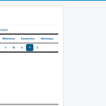
exique
Référence
Fanservice
Générique
V
W
X
Y
Z