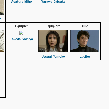
Asakura Miho
Yazawa Daisuke
e
Équipier
Équipière
Allié
Takeda Shin'ya
Uesugi Tomoko
Lucifer