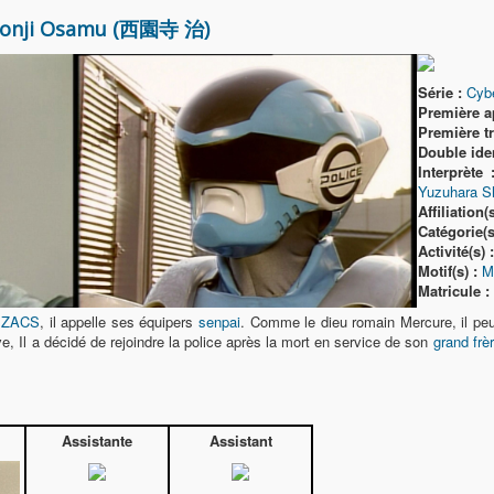
onji Osamu (西園寺 治)
Série :
Cyb
Première ap
Première t
Double iden
Interprète 
Yuzuhara 
Affiliation(s
Catégorie(s
Activité(s) :
Motif(s) :
M
Matricule :
e
ZACS
, il appelle ses équipers
senpai
. Comme le dieu romain Mercure, il pe
, Il a décidé de rejoindre la police après la mort en service de son
grand frè
Assistante
Assistant