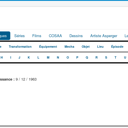
iques
Séries
Films
COSAA
Dessins
Artiste Asperger
L
e
Transformation
Équipement
Mecha
Objet
Lieu
Épisode
H
I
J
K
L
M
N
O
P
Q
R
S
T
U
ssance :
9 / 12 / 1963