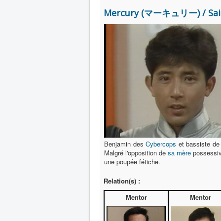
Mercury (マーキュリー) / Sai
Benjamin des
Cybercops
et bassiste d
Malgré l'opposition de
sa mère
possessive
une poupée fétiche.
Relation(s) :
Mentor
Mentor