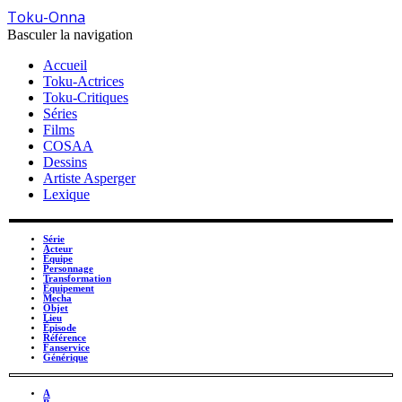
Toku-Onna
Basculer la navigation
Accueil
Toku-Actrices
Toku-Critiques
Séries
Films
COSAA
Dessins
Artiste Asperger
Lexique
Série
Acteur
Équipe
Personnage
Transformation
Équipement
Mecha
Objet
Lieu
Épisode
Référence
Fanservice
Générique
A