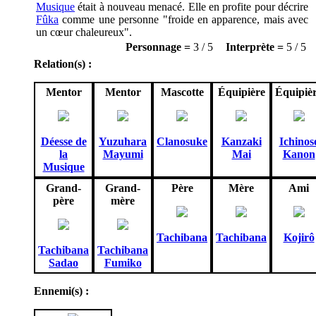
Musique
était à nouveau menacé. Elle en profite pour décrire
Fûka
comme une personne "froide en apparence, mais avec
un cœur chaleureux".
Personnage =
3 / 5
Interprète =
5 / 5
Relation(s) :
Mentor
Mentor
Mascotte
Équipière
Équipiè
Déesse de
Yuzuhara
Clanosuke
Kanzaki
Ichinos
la
Mayumi
Mai
Kanon
Musique
Grand-
Grand-
Père
Mère
Ami
père
mère
Tachibana
Tachibana
Kojirô
Tachibana
Tachibana
Sadao
Fumiko
Ennemi(s) :