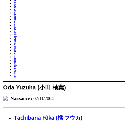
B
C
D
E
F
G
H
I
J
K
L
M
N
O
P
Q
R
S
T
U
V
W
X
Y
Z
Oda Yuzuha (小田 柚葉)
Naissance :
07/11/2004
Tachibana Fûka (橘 フウカ)