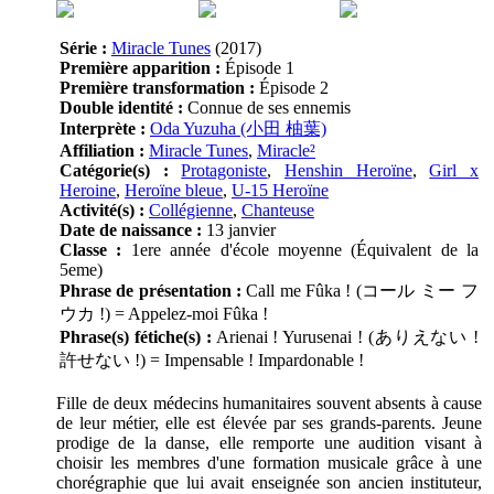
Série :
Miracle Tunes
(2017)
Première apparition :
Épisode 1
Première transformation :
Épisode 2
Double identité :
Connue de ses ennemis
Interprète :
Oda Yuzuha (小田 柚葉)
Affiliation :
Miracle Tunes
,
Miracle²
Catégorie(s) :
Protagoniste
,
Henshin Heroïne
,
Girl x
Heroine
,
Heroïne bleue
,
U-15 Heroïne
Activité(s) :
Collégienne
,
Chanteuse
Date de naissance :
13 janvier
Classe :
1ere année d'école moyenne (Équivalent de la
5eme)
Phrase de présentation :
Call me Fûka ! (コール ミー フ
ウカ !) = Appelez-moi Fûka !
Phrase(s) fétiche(s) :
Arienai ! Yurusenai ! (ありえない !
許せない !) = Impensable ! Impardonable !
Fille de deux médecins humanitaires souvent absents à cause
de leur métier, elle est élevée par ses grands-parents. Jeune
prodige de la danse, elle remporte une audition visant à
choisir les membres d'une formation musicale grâce à une
chorégraphie que lui avait enseignée son ancien instituteur,