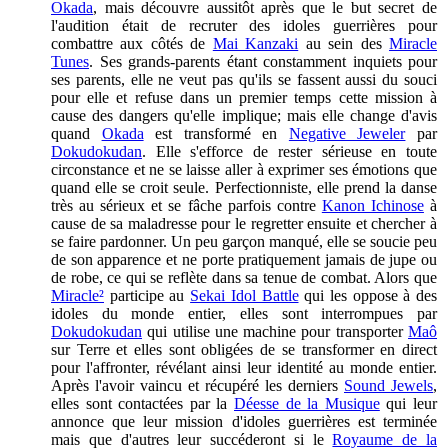
Okada
, mais découvre aussitôt après que le but secret de
l'audition était de recruter des idoles guerrières pour
combattre aux côtés de
Mai Kanzaki
au sein des
Miracle
Tunes
. Ses grands-parents étant constamment inquiets pour
ses parents, elle ne veut pas qu'ils se fassent aussi du souci
pour elle et refuse dans un premier temps cette mission à
cause des dangers qu'elle implique; mais elle change d'avis
quand
Okada
est transformé en
Negative Jeweler
par
Dokudokudan
. Elle s'efforce de rester sérieuse en toute
circonstance et ne se laisse aller à exprimer ses émotions que
quand elle se croit seule. Perfectionniste, elle prend la danse
très au sérieux et se fâche parfois contre
Kanon Ichinose
à
cause de sa maladresse pour le regretter ensuite et chercher à
se faire pardonner. Un peu garçon manqué, elle se soucie peu
de son apparence et ne porte pratiquement jamais de jupe ou
de robe, ce qui se reflète dans sa tenue de combat. Alors que
Miracle²
participe au
Sekai Idol Battle
qui les oppose à des
idoles du monde entier, elles sont interrompues par
Dokudokudan
qui utilise une machine pour transporter
Maô
sur Terre et elles sont obligées de se transformer en direct
pour l'affronter, révélant ainsi leur identité au monde entier.
Après l'avoir vaincu et récupéré les derniers
Sound Jewels
,
elles sont contactées par la
Déesse de la Musique
qui leur
annonce que leur mission d'idoles guerrières est terminée
mais que d'autres leur succéderont si le
Royaume de la