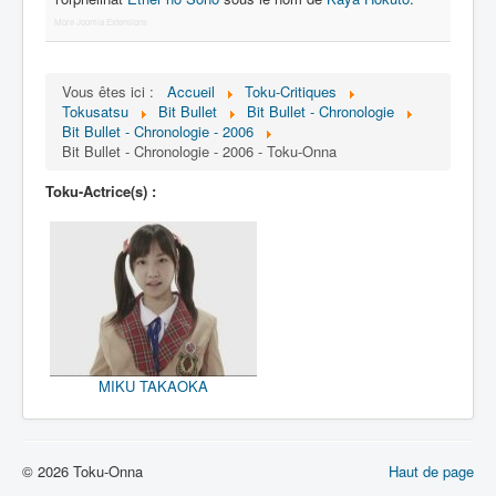
Lexique
More Joomla Extensions
Bit Bullet (ビット バレット)
Vous êtes ici :
Accueil
Toku-Critiques
Série
Tokusatsu
Bit Bullet
Bit Bullet - Chronologie
Bit Bullet - Chronologie - 2006
Personnages
Bit Bullet - Chronologie - 2006 - Toku-Onna
Objets
Toku-Actrice(s) :
Lieux
Épisodes
Chronologie
Références
Fanservice
MIKU TAKAOKA
Tout
1908
© 2026 Toku-Onna
Haut de page
2000