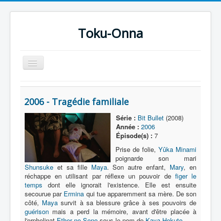
Toku-Onna
Basculer
la
navigation
Accueil
2006 - Tragédie familiale
Toku-Actrices
Série :
Bit Bullet
(2008)
Toku-Critiques
Année :
2006
Épisode(s) :
7
Séries
Prise de folie,
Yûka Minami
Films
poignarde son mari
Shunsuke
et sa fille
Maya
. Son autre enfant,
Mary
, en
COSAA
réchappe en utilisant par réflexe un pouvoir de
figer le
temps
dont elle ignorait l'existence. Elle est ensuite
Dessins
secourue par
Ermina
qui tue apparemment sa mère. De son
côté,
Maya
survit à sa blessure grâce à ses pouvoirs de
Artiste Asperger
guérison
mais a perd la mémoire, avant d'être placée à
l'orphelinat
Ether no Sono
sous le nom de
Kaya Hokuto
.