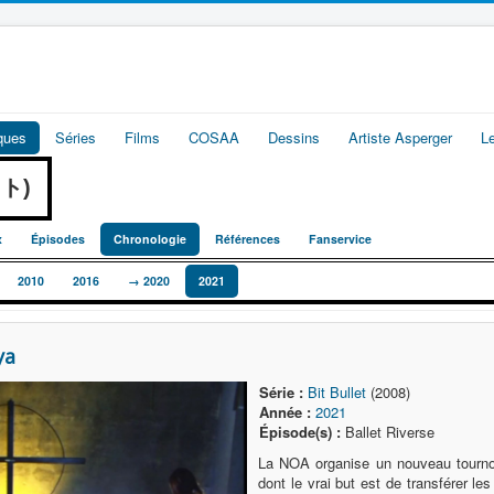
iques
Séries
Films
COSAA
Dessins
Artiste Asperger
L
ット)
x
Épisodes
Chronologie
Références
Fanservice
2010
2016
→ 2020
2021
ya
Série :
Bit Bullet
(2008)
Année :
2021
Épisode(s) :
Ballet Riverse
La NOA organise un nouveau tournoi 
dont le vrai but est de transférer le