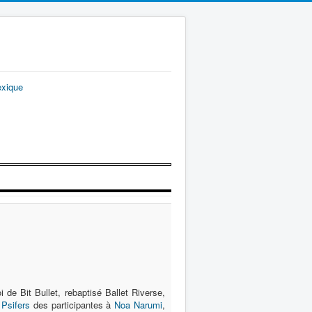
exique
de Bit Bullet, rebaptisé Ballet Riverse,
s
Psifers
des participantes à
Noa Narumi
,