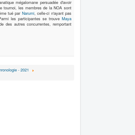
natique mégalomane persuadée d'avoir
le tournoi, les membres de la NOA sont
-même tué par
Narumi
, celle-ci n'ayant pas
 Parmi les participantes se trouve
Maya
de des autres concurrentes, remportant
Chronologie - 2021