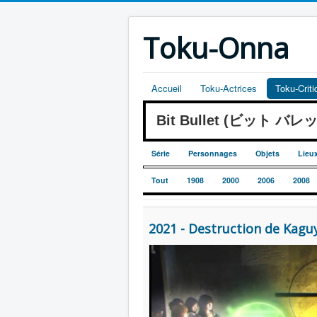
Toku-Onna
Accueil
Toku-Actrices
Toku-Crit
Bit Bullet (ビット バレ
Série
Personnages
Objets
Lieu
Tout
1908
2000
2006
2008
2021 - Destruction de Kagu