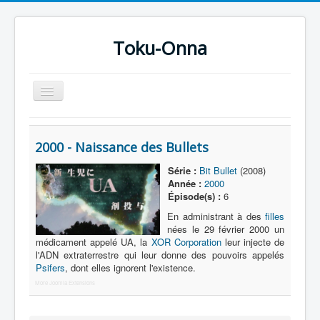
Toku-Onna
Basculer
la
navigation
Accueil
2000 - Naissance des Bullets
Toku-Actrices
Série :
Bit Bullet
(2008)
Toku-Critiques
Année :
2000
Épisode(s) :
6
Séries
En administrant à des
filles
Films
nées le 29 février 2000 un
médicament appelé UA, la
XOR Corporation
leur injecte de
COSAA
l'ADN extraterrestre qui leur donne des pouvoirs appelés
Psifers
, dont elles ignorent l'existence.
Dessins
More Joomla Extensions
Artiste Asperger