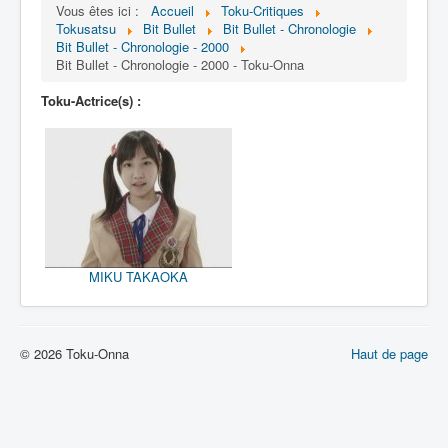
Lexique
Vous êtes ici :
Accueil
Toku-Critiques
Tokusatsu
Bit Bullet
Bit Bullet - Chronologie
Bit Bullet (ビット バレット)
Bit Bullet - Chronologie - 2000
Bit Bullet - Chronologie - 2000 - Toku-Onna
Série
Toku-Actrice(s) :
Personnages
Objets
Lieux
Épisodes
Chronologie
MIKU TAKAOKA
Références
Fanservice
© 2026 Toku-Onna
Haut de page
Tout
1908
2000