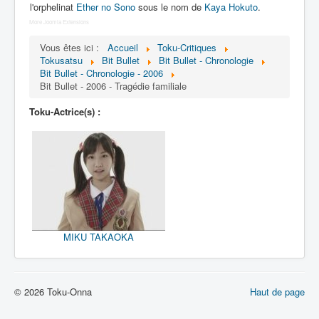
Lexique
l'orphelinat
Ether no Sono
sous le nom de
Kaya Hokuto
.
More Joomla Extensions
Bit Bullet (ビット バレット)
Vous êtes ici :
Accueil
Toku-Critiques
Tokusatsu
Bit Bullet
Bit Bullet - Chronologie
Série
Bit Bullet - Chronologie - 2006
Bit Bullet - 2006 - Tragédie familiale
Personnages
Toku-Actrice(s) :
Objets
Lieux
Épisodes
Chronologie
Références
MIKU TAKAOKA
Fanservice
Tout
1908
© 2026 Toku-Onna
Haut de page
2000