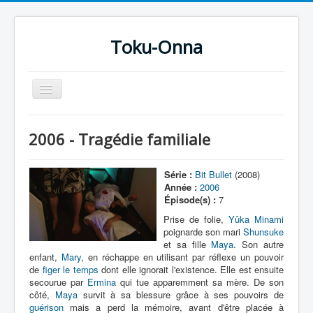
Toku-Onna
Basculer
la
navigation
Accueil
2006 - Tragédie familiale
Toku-Actrices
Toku-Critiques
Série :
Bit Bullet
(2008)
Année :
2006
Séries
Épisode(s) :
7
Films
Prise de folie,
Yûka Minami
poignarde son mari
Shunsuke
COSAA
et sa fille
Maya
. Son autre
enfant,
Mary
, en réchappe en utilisant par réflexe un pouvoir
Dessins
de
figer le temps
dont elle ignorait l'existence. Elle est ensuite
secourue par
Ermina
qui tue apparemment sa mère. De son
Artiste Asperger
côté,
Maya
survit à sa blessure grâce à ses pouvoirs de
guérison
mais a perd la mémoire, avant d'être placée à