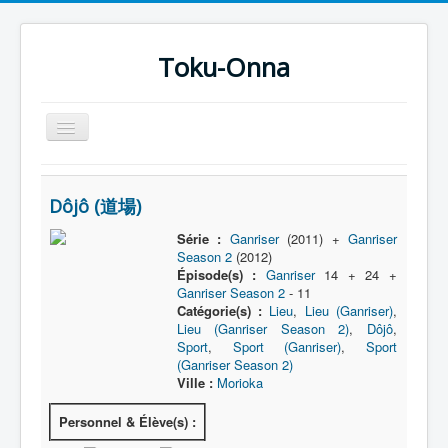
Toku-Onna
Basculer
la
navigation
Accueil
Dôjô (道場)
Toku-Actrices
Série :
Ganriser
(2011) +
Ganriser
Toku-Critiques
Season 2
(2012)
Épisode(s) :
Ganriser
14 + 24 +
Séries
Ganriser Season 2
- 11
Catégorie(s) :
Lieu
,
Lieu (Ganriser)
,
Films
Lieu (Ganriser Season 2)
,
Dôjô
,
COSAA
Sport
,
Sport (Ganriser)
,
Sport
(Ganriser Season 2)
Dessins
Ville :
Morioka
Artiste Asperger
Personnel & Élève(s) :