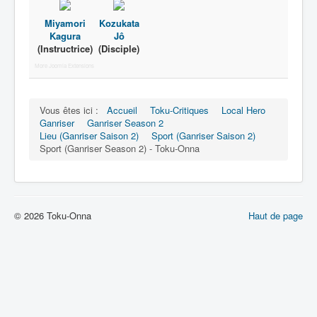
Lexique
Miyamori
Kozukata
Tetsujin Ganriser Season 2 (鉄神
Kagura
Jô
ガンライザー シーズン 2) = Dieu de
(Instructrice)
(Disciple)
fer Ganriser Saison 2
More Joomla Extensions
Série
Vous êtes ici :
Accueil
Toku-Critiques
Local Hero
Personnages
Ganriser
Ganriser Season 2
Lieu (Ganriser Saison 2)
Sport (Ganriser Saison 2)
Objets
Sport (Ganriser Season 2) - Toku-Onna
Lieux
Épisodes
© 2026 Toku-Onna
Haut de page
Chronologie
Références
Tous
Récurrent
Boutique