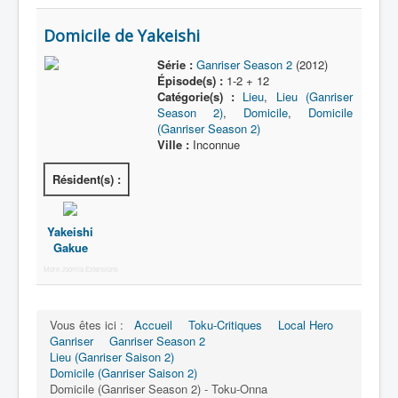
Domicile
Domicile de Yakeishi
École
Série :
Ganriser Season 2
(2012)
Épisode(s) :
1-2 + 12
Énergie
Catégorie(s) :
Lieu
,
Lieu (Ganriser
Season 2)
,
Domicile
,
Domicile
Mine
(Ganriser Season 2)
Ville :
Inconnue
Musée
Résident(s) :
Parc
Restauration
Yakeishi
Sanctuaire
Gakue
Science
More Joomla Extensions
Site
Vous êtes ici :
Accueil
Toku-Critiques
Local Hero
Sport
Ganriser
Ganriser Season 2
Lieu (Ganriser Saison 2)
Transport
Domicile (Ganriser Saison 2)
_
Domicile (Ganriser Season 2) - Toku-Onna