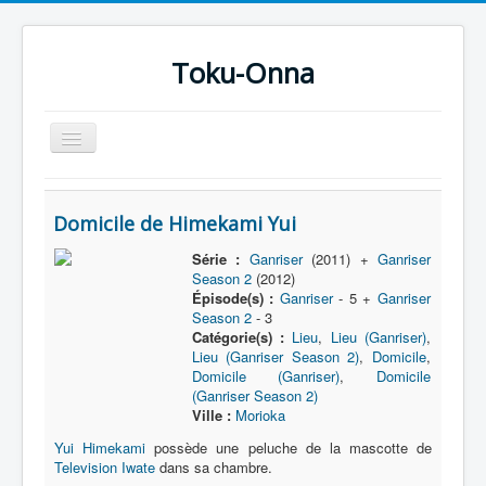
Toku-Onna
Basculer
la
navigation
Accueil
Domicile de Himekami Yui
Toku-Actrices
Série :
Ganriser
(2011) +
Ganriser
Toku-Critiques
Season 2
(2012)
Épisode(s) :
Ganriser
- 5 +
Ganriser
Séries
Season 2
- 3
Catégorie(s) :
Lieu
,
Lieu (Ganriser)
,
Films
Lieu (Ganriser Season 2)
,
Domicile
,
COSAA
Domicile (Ganriser)
,
Domicile
(Ganriser Season 2)
Dessins
Ville :
Morioka
Yui Himekami
possède une peluche de la mascotte de
Artiste Asperger
Television Iwate
dans sa chambre.