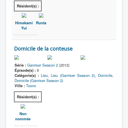
Lexique
Résident(s) :
Tetsujin Ganriser Season 2 (鉄神
ガンライザー シーズン 2) = Dieu de
Himekami
Runta
fer Ganriser Saison 2
Yui
More Joomla Extensions
Série
Domicile de la conteuse
Personnages
Objets
Série :
Ganriser Season 2
(2012)
Lieux
Épisode(s) :
6
Catégorie(s) :
Lieu
,
Lieu (Ganriser Season 2)
,
Domicile
,
Épisodes
Domicile (Ganriser Season 2)
Ville :
Toono
Chronologie
Résident(s) :
Références
Tous
Non
Récurrent
nommée
More Joomla Extensions
Boutique