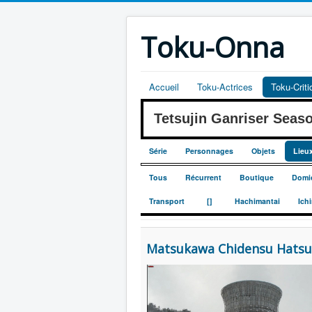
Toku-Onna
Accueil
Toku-Actrices
Toku-Crit
Tetsujin Ganriser Se
Série
Personnages
Objets
Lieu
Tous
Récurrent
Boutique
Domic
_
_
Transport
[]
Hachimantai
Ich
Matsukawa Chidensu Hats