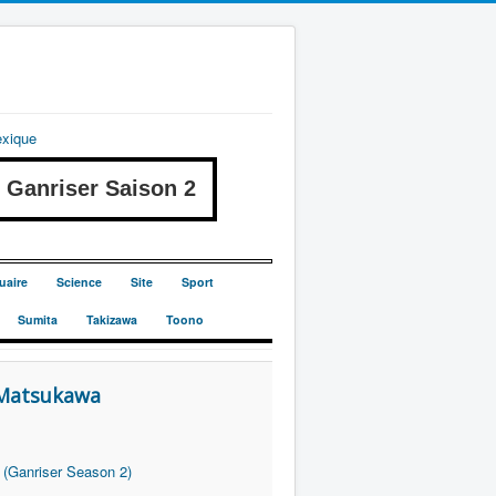
exique
anriser Saison 2
uaire
Science
Site
Sport
Sumita
Takizawa
Toono
Matsukawa
 (Ganriser Season 2)