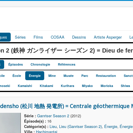
iques
Séries
Films
COSAA
Dessins
Artiste Asperger
L
ason 2 (鉄神 ガンライザー シーズン 2) = Dieu de fer G
x
Épisodes
Chronologie
Références
ile
École
Énergie
Mine
Musée
Parc
Restauration
Sanct
inoseki
Kamaishi
Kitakami
Kurihara
Miyako
Morioka
Shiwa
udensho (松川 地熱 発電所) = Centrale géothermique 
Série :
Ganriser Season 2
(2012)
Épisode(s) :
16
Catégorie(s) :
Lieu
,
Lieu (Ganriser Season 2)
,
Énergie
,
Énergie
Ville :
Hachimantai