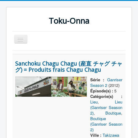
Toku-Onna
Basculer
la
navigation
Accueil
Sanchoku Chagu Chagu (産直 チャグ チャ
Toku-Actrices
グ) = Produits frais Chagu Chagu
Toku-Critiques
Série :
Ganriser
Season 2
(2012)
Séries
Épisode(s) :
5
Films
Catégorie(s) :
Lieu
,
Lieu
COSAA
(Ganriser Season
2)
,
Boutique
,
Dessins
Boutique
(Ganriser Season
Artiste Asperger
2)
Ville :
Takizawa