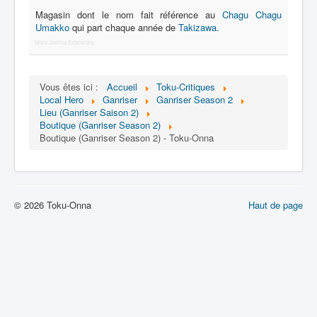
Lexique
Magasin dont le nom fait référence au
Chagu Chagu
Umakko
qui part chaque année de
Takizawa
.
Tetsujin Ganriser Season 2 (鉄神
More Joomla Extensions
ガンライザー シーズン 2) = Dieu de
fer Ganriser Saison 2
Vous êtes ici :
Accueil
Toku-Critiques
Série
Local Hero
Ganriser
Ganriser Season 2
Lieu (Ganriser Saison 2)
Personnages
Boutique (Ganriser Season 2)
Boutique (Ganriser Season 2) - Toku-Onna
Objets
Lieux
Épisodes
© 2026 Toku-Onna
Haut de page
Chronologie
Références
Tous
Récurrent
Boutique