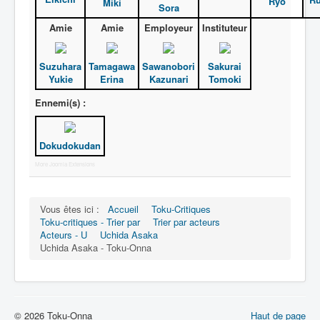
Ryô
Miki
Sora
Amie
Amie
Employeur
Instituteur
Suzuhara
Tamagawa
Sawanobori
Sakurai
Yukie
Erina
Kazunari
Tomoki
Ennemi(s) :
Dokudokudan
More Joomla Extensions
Vous êtes ici :
Accueil
Toku-Critiques
Toku-critiques - Trier par
Trier par acteurs
Acteurs - U
Uchida Asaka
Uchida Asaka - Toku-Onna
© 2026 Toku-Onna
Haut de page