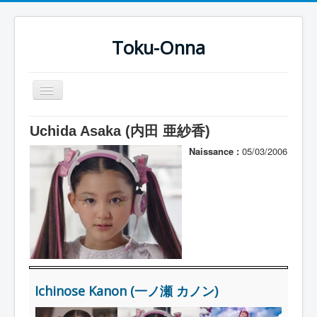
Toku-Onna
Basculer
la
navigation
Accueil
Uchida Asaka (内田 亜紗香)
Toku-Actrices
Naissance :
05/03/2006
Toku-Critiques
Séries
Films
COSAA
Dessins
Ichinose Kanon (一ノ瀬 カノン)
Artiste Asperger