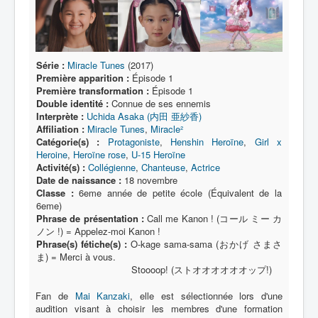
Lexique
Série
Acteur
Série :
Miracle Tunes
(2017)
Première apparition :
Épisode 1
Équipe
Première transformation :
Épisode 1
Personnage
Double identité :
Connue de ses ennemis
Interprète :
Uchida Asaka (内田 亜紗香)
Transformation
Affiliation :
Miracle Tunes
,
Miracle²
Catégorie(s) :
Protagoniste
,
Henshin Heroïne
,
Girl x
Équipement
Heroine
,
Heroïne rose
,
U-15 Heroïne
Activité(s) :
Collégienne
,
Chanteuse
,
Actrice
Mecha
Date de naissance :
18 novembre
Classe :
6eme année de petite école (Équivalent de la
Objet
6eme)
Phrase de présentation :
Call me Kanon ! (コール ミー カ
Lieu
ノン !) = Appelez-moi Kanon !
Phrase(s) fétiche(s) :
O-kage sama-sama (おかげ さまさ
Épisode
ま) = Merci à vous.
Stoooop! (ストオオオオオオップ!)
Référence
Fanservice
Fan de
Mai Kanzaki
, elle est sélectionnée lors d'une
audition visant à choisir les membres d'une formation
Générique