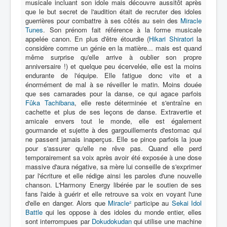
musicale incluant son idole mais découvre aussitôt après
que le but secret de l'audition était de recruter des idoles
guerrières pour combattre à ses côtés au sein des
Miracle
A
Tunes
. Son prénom fait référence à la forme musicale
B
appelée canon. En plus d'être étourdie (
Hikari Shiratori
la
considère comme un génie en la matière... mais est quand
C
même surprise qu'elle arrive à oublier son propre
anniversaire !) et quelque peu écervelée, elle est la moins
D
endurante de l'équipe. Elle fatigue donc vite et a
énormément de mal à se réveiller le matin. Moins douée
E
que ses camarades pour la danse, ce qui agace parfois
Fûka Tachibana
, elle reste déterminée et s'entraîne en
F
cachette et plus de ses leçons de danse. Extravertie et
amicale envers tout le monde, elle est également
G
gourmande et sujette à des gargouillements d'estomac qui
ne passent jamais inaperçus. Elle se pince parfois la joue
H
pour s'assurer qu'elle ne rêve pas. Quand elle perd
temporairement sa voix après avoir été exposée à une dose
I
massive d'aura négative, sa mère lui conseille de s'exprimer
par l'écriture et elle rédige ainsi les paroles d'une nouvelle
J
chanson. L'Harmony Energy libérée par le soutien de ses
K
fans l'aide à guérir et elle retrouve sa voix en voyant l'une
d'elle en danger. Alors que
Miracle²
participe au
Sekai Idol
L
Battle
qui les oppose à des idoles du monde entier, elles
sont interrompues par
Dokudokudan
qui utilise une machine
M