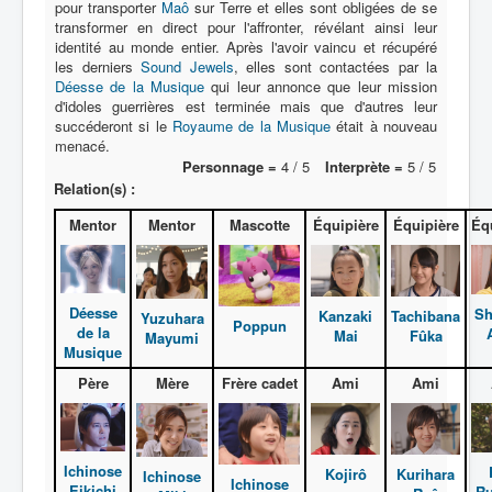
pour transporter
Maô
sur Terre et elles sont obligées de se
transformer en direct pour l'affronter, révélant ainsi leur
N
identité au monde entier. Après l'avoir vaincu et récupéré
les derniers
Sound Jewels
, elles sont contactées par la
O
Déesse de la Musique
qui leur annonce que leur mission
d'idoles guerrières est terminée mais que d'autres leur
P
succéderont si le
Royaume de la Musique
était à nouveau
menacé.
Q
Personnage =
4 / 5
Interprète =
5 / 5
R
Relation(s) :
S
Mentor
Mentor
Mascotte
Équipière
Équipière
Éq
T
U
Déesse
Sh
Kanzaki
Tachibana
Yuzuhara
Poppun
de la
Mai
Fûka
V
Mayumi
Musique
W
Père
Mère
Frère cadet
Ami
Ami
X
Y
Ichinose
Kojirô
Kurihara
Ichinose
Ichinose
Z
Eikichi
Ru