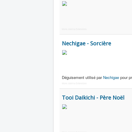
More Joomla Extensions
Nechigae - Sorcière
Déguisement utilisé par
Nechigae
pour p
More Joomla Extensions
Tooi Daikichi - Père Noël