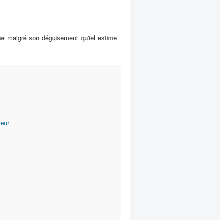
que malgré son déguisement qu'iel estime
reur