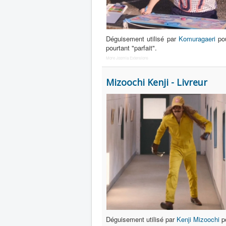
Déguisement utilisé par
Komuragaeri
pou
pourtant "parfait".
More Joomla Extensions
Mizoochi Kenji - Livreur
Déguisement utilisé par
Kenji Mizoochi
po