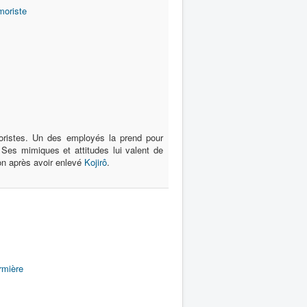
oriste
moristes. Un des employés la prend pour
 Ses mimiques et attitudes lui valent de
on après avoir enlevé
Kojirô
.
irmière