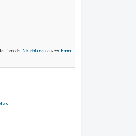
ntentions de
Dokudokudan
envers
Kanon
lière