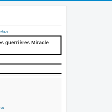
exique
guerrières Miracle
you