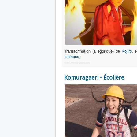
Transformation (allégorique) de
Kojirô
, 
Ichinose
.
More Joomla Extensions
Komuragaeri - Écolière