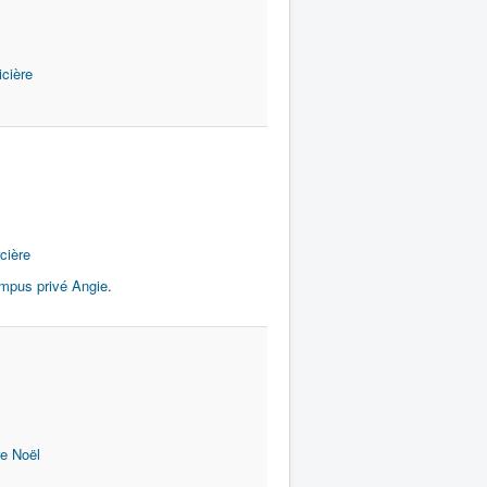
icière
cière
mpus privé Angie
.
e Noël