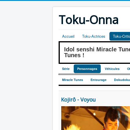
Toku-Onna
Accueil
Toku-Actrices
Toku-Crit
Idol senshi Miracle 
Tunes !
Série
Personnages
Véhicules
O
Miracle Tunes
Entourage
Dokudoku
Kojirô - Voyou