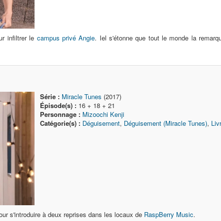
r infiltrer le
campus privé Angie
. Iel s'étonne que tout le monde la remar
Série :
Miracle Tunes
(2017)
Épisode(s) :
16 + 18 + 21
Personnage :
Mizoochi Kenji
Catégorie(s) :
Déguisement
,
Déguisement (Miracle Tunes)
,
Liv
ur s'introduire à deux reprises dans les locaux de
RaspBerry Music
.