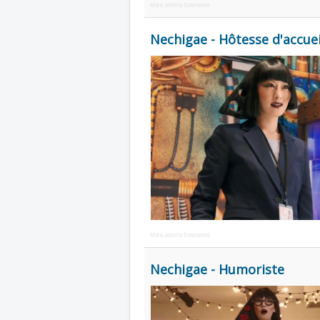
More Joomla Extensions
Nechigae - Hôtesse d'accuei
More Joomla Extensions
Nechigae - Humoriste