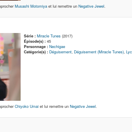
pprocher
Musashi Motomiya
et lui remettre un
Negative Jewel
.
Série :
Miracle Tunes
(2017)
Épisode(s) :
45
Personnage :
Nechigae
Catégorie(s) :
Déguisement
,
Déguisement (Miracle Tunes)
,
Ly
pprocher
Chiyoko Umai
et lui remettre un
Negative Jewel
.