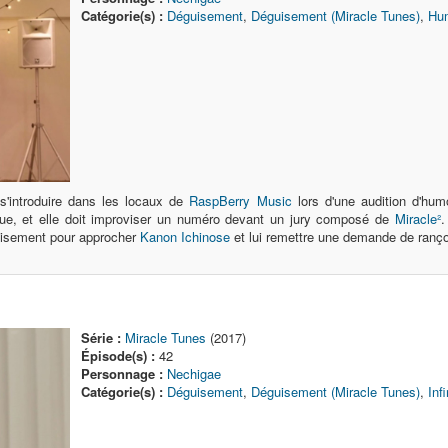
Catégorie(s) :
Déguisement
,
Déguisement (Miracle Tunes)
,
Hum
s'introduire dans les locaux de
RaspBerry Music
lors d'une audition d'hu
nue, et elle doit improviser un numéro devant un jury composé de
Miracle²
.
éguisement pour approcher
Kanon Ichinose
et lui remettre une demande de ranç
Série :
Miracle Tunes
(2017)
Épisode(s) :
42
Personnage :
Nechigae
Catégorie(s) :
Déguisement
,
Déguisement (Miracle Tunes)
,
Inf