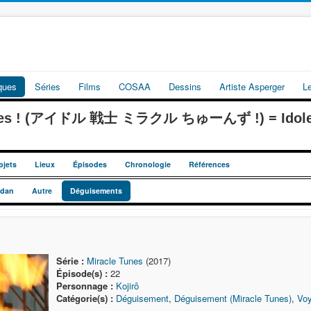
iques
Séries
Films
COSAA
Dessins
Artiste Asperger
L
Tunes ! (アイドル 戦士 ミラクル ちゅーんず !) = Idoles 
bjets
Lieux
Épisodes
Chronologie
Références
dan
Autre
Déguisements
Série :
Miracle Tunes
(2017)
Épisode(s) :
22
Personnage :
Kojirô
Catégorie(s) :
Déguisement
,
Déguisement (Miracle Tunes)
,
Vo