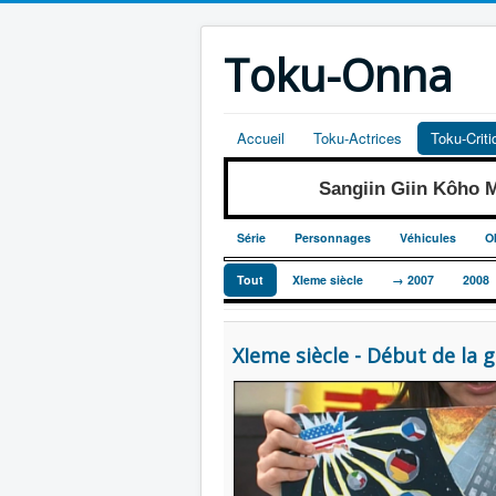
Toku-Onna
Accueil
Toku-Actrices
Toku-Crit
Sangiin Giin Kôho
Série
Personnages
Véhicules
O
Tout
XIeme siècle
→ 2007
2008
XIeme siècle - Début de la 