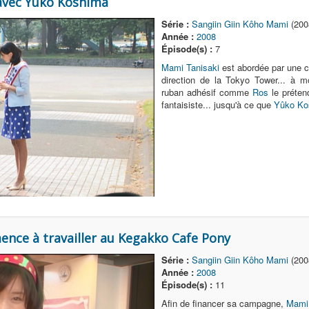
 avec Yûko Koshima
Série :
Sangiin Giin Kôho Mami
(200
Année :
2008
Épisode(s) :
7
Mami Tanisaki
est abordée par une c
direction de la Tokyo Tower... à mo
ruban adhésif comme
Ros
le prétend
fantaisiste... jusqu'à ce que
Yûko Ko
nce à travailler au Kegakko Cafe Pony
Série :
Sangiin Giin Kôho Mami
(200
Année :
2008
Épisode(s) :
11
Afin de financer sa campagne,
Mami 