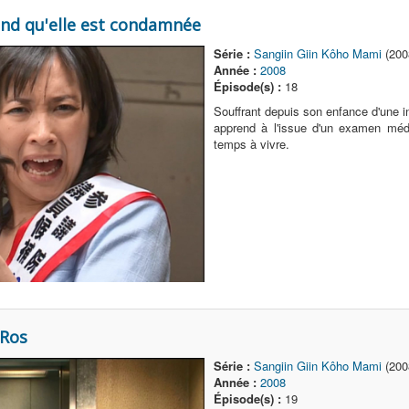
end qu'elle est condamnée
Série :
Sangiin Giin Kôho Mami
(200
Année :
2008
Épisode(s) :
18
Souffrant depuis son enfance d'une 
apprend à l'issue d'un examen médi
temps à vivre.
 Ros
Série :
Sangiin Giin Kôho Mami
(200
Année :
2008
Épisode(s) :
19