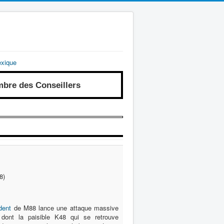
exique
re des Conseillers
8)
dent
de M88 lance une attaque massive
dont la paisible K48 qui se retrouve