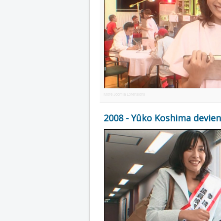
More Joomla Extensions
2008 - Yûko Koshima devien