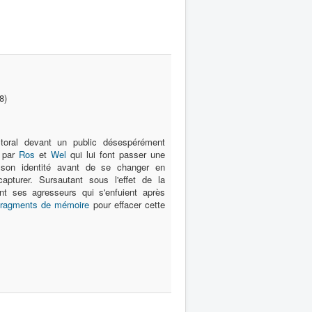
8)
ectoral devant un public désespérément
 par
Ros
et
Wel
qui lui font passer une
 son identité avant de se changer en
capturer. Sursautant sous l'effet de la
ent ses agresseurs qui s'enfuient après
 fragments de mémoire
pour effacer cette