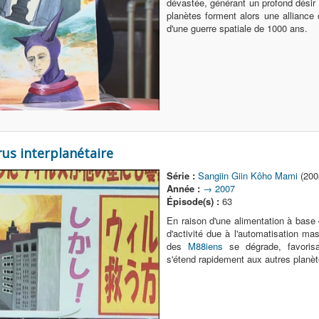
dévastée, générant un profond désir
planètes forment alors une alliance 
d'une guerre spatiale de 1000 ans.
rus interplanétaire
Série :
Sangiin Giin Kôho Mami
(200
Année :
→ 2007
Épisode(s) :
63
En raison d'une alimentation à base 
d'activité due à l'automatisation mas
des
M88iens
se dégrade, favorisan
s'étend rapidement aux autres planèt