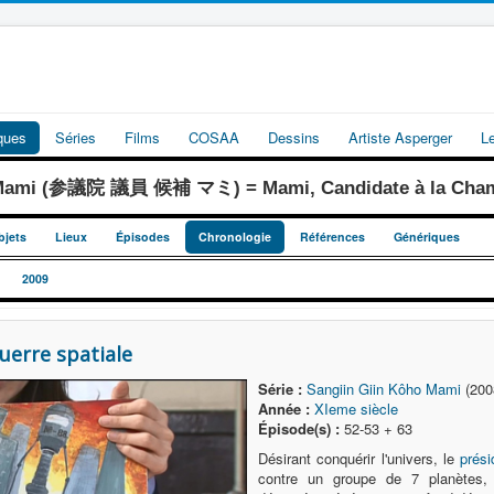
iques
Séries
Films
COSAA
Dessins
Artiste Asperger
L
 Mami (参議院 議員 候補 マミ) = Mami, Candidate à la Chamb
bjets
Lieux
Épisodes
Chronologie
Références
Génériques
2009
guerre spatiale
Série :
Sangiin Giin Kôho Mami
(200
Année :
XIeme siècle
Épisode(s) :
52-53 + 63
Désirant conquérir l'univers, le
prési
contre un groupe de 7 planètes, 