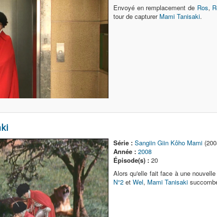
Envoyé en remplacement de
Ros
,
R
tour de capturer
Mami Tanisaki
.
ki
Série :
Sangiin Giin Kôho Mami
(200
Année :
2008
Épisode(s) :
20
Alors qu'elle fait face à une nouvell
N°2
et
Wel
,
Mami Tanisaki
succombe 