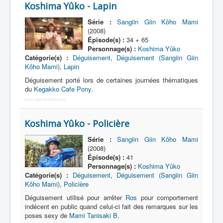
Lexique
Koshima Yûko - Lapin
Série :
Sangiin Giin Kôho Mami
Sangiin Giin Kôho Mami (参議院 議員 候
(2008)
補 マミ) = Mami, Candidate à la Chambre
Épisode(s) :
34 + 65
des Conseillers
Personnage(s) :
Koshima Yûko
Catégorie(s) :
Déguisement
,
Déguisement (Sangiin Giin
Série
Kôho Mami)
,
Lapin
Déguisement porté lors de certaines journées thématiques
Personnages
du
Kegakko Cafe Pony
.
Véhicules
More Joomla Extensions
Objets
Koshima Yûko - Policière
Lieux
Série :
Sangiin Giin Kôho Mami
(2008)
Épisodes
Épisode(s) :
41
Chronologie
Personnage(s) :
Koshima Yûko
Catégorie(s) :
Déguisement
,
Déguisement (Sangiin Giin
Références
Kôho Mami)
,
Policière
Déguisement utilisé pour arrêter
Ros
pour comportement
Génériques
indécent en public quand celui-ci fait des remarques sur les
poses sexy de
Mami Tanisaki B
.
Héroïnes