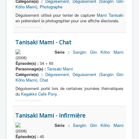
Catégorie(s) :
Déguisement
,
Déguisement (Sangiin Giin
Kôho Mami)
,
Photographe
Déguisement utilisé pour tenter de capturer
Mami Tanisaki
en prétendant la photographier pour une affiche électorale.
More Joomla Extensions
Tanisaki Mami - Chat
Série :
Sangiin Giin Kôho Mami
(2008)
Épisode(s) :
34 + 65
Personnage(s) :
Tanisaki Mami
Catégorie(s) :
Déguisement
,
Déguisement (Sangiin Giin
Kôho Mami)
,
Chat
Déguisement porté lors de certaines journées thématiques
du
Kegakko Cafe Pony
.
More Joomla Extensions
Tanisaki Mami - Infirmière
Série :
Sangiin Giin Kôho Mami
(2008)
Épisode(s) :
45