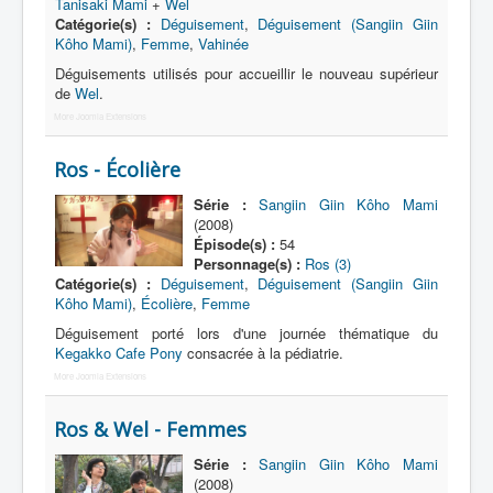
Tanisaki Mami
+
Wel
Catégorie(s) :
Déguisement
,
Déguisement (Sangiin Giin
Kôho Mami)
,
Femme
,
Vahinée
Déguisements utilisés pour accueillir le nouveau supérieur
de
Wel
.
More Joomla Extensions
Ros - Écolière
Série :
Sangiin Giin Kôho Mami
(2008)
Épisode(s) :
54
Personnage(s) :
Ros (3)
Catégorie(s) :
Déguisement
,
Déguisement (Sangiin Giin
Kôho Mami)
,
Écolière
,
Femme
Déguisement porté lors d'une journée thématique du
Kegakko Cafe Pony
consacrée à la pédiatrie.
More Joomla Extensions
Ros & Wel - Femmes
Série :
Sangiin Giin Kôho Mami
(2008)