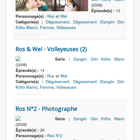
(2008)
Épisode(s) :
13
Personnage(s) :
Ros
et
Wel
Catégorie(s) :
Déguisement
,
Déguisement (Sangiin Giin
Kôho Mami)
,
Femme
,
Volleyeuse
More Joomla Extensions
Ros & Wel - Volleyeuses (2)
Série :
Sangiin Giin Kôho Mami
(2008)
Épisode(s) :
14
Personnage(s) :
Ros
et
Wel
Catégorie(s) :
Déguisement
,
Déguisement (Sangiin Giin
Kôho Mami)
,
Femme
,
Volleyeuse
More Joomla Extensions
Ros N°2 - Photographe
Série :
Sangiin Giin Kôho Mami
(2008)
Épisode(s) :
26
Personnage(s) :
Ros N°2