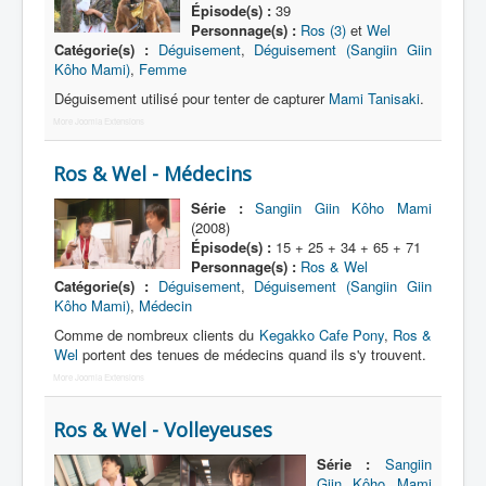
Épisode(s) :
39
Personnage(s) :
Ros (3)
et
Wel
Catégorie(s) :
Déguisement
,
Déguisement (Sangiin Giin
Kôho Mami)
,
Femme
Déguisement utilisé pour tenter de capturer
Mami Tanisaki
.
More Joomla Extensions
Ros & Wel - Médecins
Série :
Sangiin Giin Kôho Mami
(2008)
Épisode(s) :
15 + 25 + 34 + 65 + 71
Personnage(s) :
Ros & Wel
Catégorie(s) :
Déguisement
,
Déguisement (Sangiin Giin
Kôho Mami)
,
Médecin
Comme de nombreux clients du
Kegakko Cafe Pony
,
Ros &
Wel
portent des tenues de médecins quand ils s'y trouvent.
More Joomla Extensions
Ros & Wel - Volleyeuses
Série :
Sangiin
Giin Kôho Mami