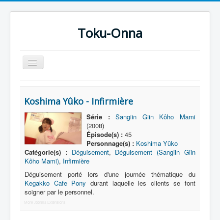
Toku-Onna
Basculer
la
navigation
Accueil
Koshima Yûko - Infirmière
Toku-Actrices
Série :
Sangiin Giin Kôho Mami
Toku-Critiques
(2008)
Épisode(s) :
45
Séries
Personnage(s) :
Koshima Yûko
Catégorie(s) :
Déguisement
,
Déguisement (Sangiin Giin
Films
Kôho Mami)
,
Infirmière
COSAA
Déguisement porté lors d'une journée thématique du
Kegakko Cafe Pony
durant laquelle les clients se font
Dessins
soigner par le personnel.
Artiste Asperger
More Joomla Extensions