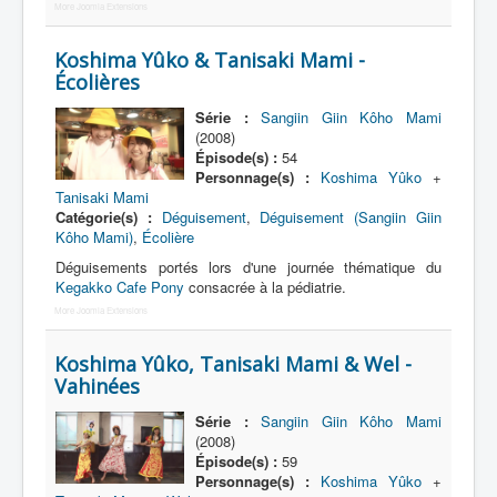
More Joomla Extensions
Ros & Wel
Koshima Yûko & Tanisaki Mami -
Déguisements
Écolières
Série :
Sangiin Giin Kôho Mami
(2008)
Épisode(s) :
54
Personnage(s) :
Koshima Yûko
+
Tanisaki Mami
Catégorie(s) :
Déguisement
,
Déguisement (Sangiin Giin
Kôho Mami)
,
Écolière
Déguisements portés lors d'une journée thématique du
Kegakko Cafe Pony
consacrée à la pédiatrie.
More Joomla Extensions
Koshima Yûko, Tanisaki Mami & Wel -
Vahinées
Série :
Sangiin Giin Kôho Mami
(2008)
Épisode(s) :
59
Personnage(s) :
Koshima Yûko
+